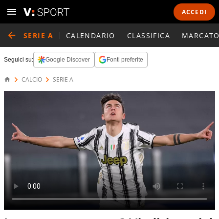
ACCEDI
SERIE A
CALENDARIO
CLASSIFICA
MARCATO
Seguici su:
Google Discover
Fonti preferite
CALCIO
SERIE A