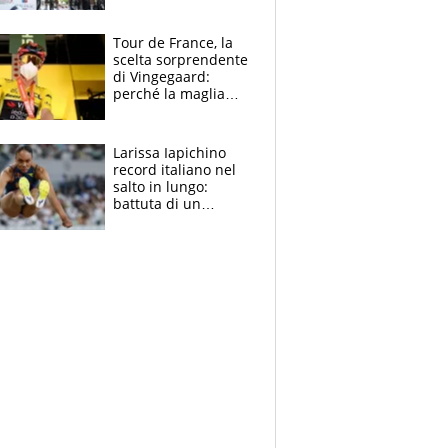
rito della Norvegia
di Haaland e
compagni
Tour de France, la
scelta sorprendente
di Vingegaard:
perché la maglia
gialla indossa la
mascherina, il
rischio da evitare
Larissa Iapichino
record italiano nel
salto in lungo:
battuta di un
centimetro mamma
Fiona May