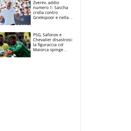
Zverev, addio
numero 1: Sascha
crolla contro
Griekspoor e nella
sfida a due con
Sinner si conferma
terzo. Quanti malori
PSG, Safonov e
a Montreal
Chevalier disastrosi:
la figuraccia col
Maiorca spinge
Suzuki da Luis
Enrique, Juve a
rischio beffa