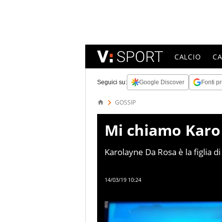
CALCIO
C
Seguici su:
Google Discover
Fonti pr
GOSSIP
Mi chiamo Karo
Karolayne Da Rosa è la figlia d
Domenica Live di non vedere il
14/03/19 10:24