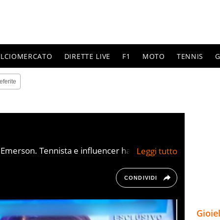
ALCIOMERCATO
DIRETTE LIVE
F1
MOTO
TENNIS
G
eferite
i Emerson. Tennista e influencer ha dichiarato a
 padre da tre anni
CONDIVIDI
Gioie