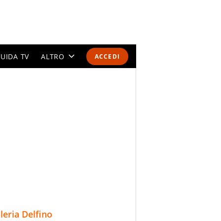
UIDA TV
ALTRO
ACCEDI
CALENDARI E CLASSIFICHE
ALTRI SPORT
MONDIALI 2026
OLIMPIADI
GOSSIP
LIFESTYLE
lleria Delfino