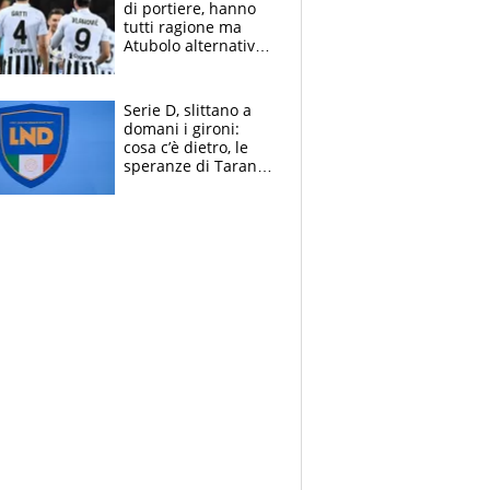
di portiere, hanno
tutti ragione ma
Atubolo alternativa
a Vicario non regge
e la soluzione
rimane Milinkovic-
Serie D, slittano a
Savic
domani i gironi:
cosa c’è dietro, le
speranze di Taranto
e Messina, chi può
essere ripescato