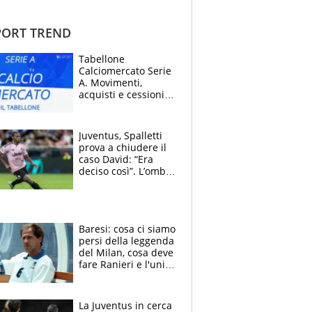
ORT TREND
Tabellone
Calciomercato Serie
A. Movimenti,
acquisti e cessioni:
estate 2026-27
Juventus, Spalletti
prova a chiudere il
caso David: “Era
deciso così”. L’ombra
di Zirkzee e la
sentenza dei tifosi
Baresi: cosa ci siamo
persi della leggenda
del Milan, cosa deve
fare Ranieri e l'unico
neo di una carriera
immacolata
La Juventus in cerca