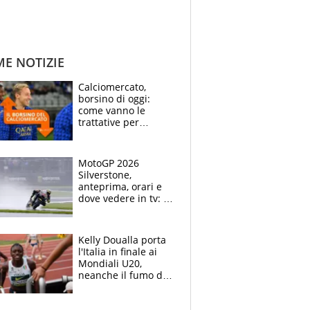
ME NOTIZIE
Calciomercato,
borsino di oggi:
come vanno le
trattative per
Frattesi, Zirkzee,
Nico Gonzalez, Soulé
e Nusa
MotoGP 2026
Silverstone,
anteprima, orari e
dove vedere in tv: il
ritorno di Bezzecchi,
ma il campionato è
apertissimo
Kelly Doualla porta
l'Italia in finale ai
Mondiali U20,
neanche il fumo di
un incendio la frena
sui 100 metri