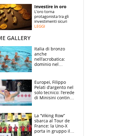
STORIE
Investire in oro
L’oro torna
SPECIALI
protagonista tra gli
investimenti sicuri
LEGGI
ESPERTI
ME GALLERY
CONTATTI
Italia di bronzo
anche
nell’acrobatica:
dominio nel
medagliere, ora
tocca a Ceccon, Curti
e compagni
Europei, Filippo
continuare
Pelati d’argento nel
solo tecnico: l’erede
di Minisini continua
a stupire, Los
Angeles è già nel
mirino
La “Viking Row”
sbarca al Tour de
France: la Uno-X
porta in gruppo il