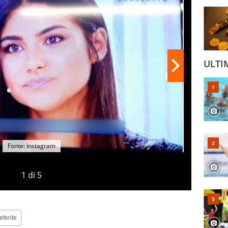
ULTI
Fonte: Instagram
1
di
5
eferite