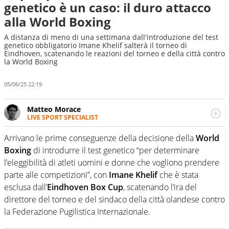
genetico è un caso: il duro attacco
alla World Boxing
A distanza di meno di una settimana dall'introduzione del test
genetico obbligatorio Imane Khelif salterà il torneo di
Eindhoven, scatenando le reazioni del torneo e della città contro
la World Boxing
05/06/25 22:19
Matteo Morace
LIVE SPORT SPECIALIST
La multimedialità quale approccio personale e
professionale. Ama raccontare lo sport focalizzando ogni
Arrivano le prime conseguenze della decisione della
World
attenzione sul tempo reale: la verità della dirette non
Boxing
di introdurre il test genetico “per determinare
sono opinioni ma fatti
l’eleggibilità di atleti uomini e donne che vogliono prendere
parte alle competizioni”, con
Imane Khelif
che è stata
esclusa dall’
Eindhoven Box Cup
, scatenando l’ira del
direttore del torneo e del sindaco della città olandese contro
la Federazione Pugilistica Internazionale.