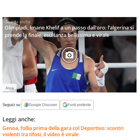
Olimpiadi, Imane Khelif a un passo dall'oro: l’algerina si
prende la finale, esultanza bellissima e virale
Ansa
Seguici su:
Google Discover
Fonti preferite
Leggi anche:
Genoa, follia prima della gara col Deportivo: scontri
violenti tra tifosi, il video è virale