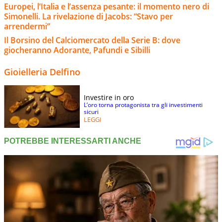
Europei, l’Italia e l’assenza pesante: il momento nero di
Simonelli. La rivelazione di Jacobs: “Stavo per
arrendermi”
Il Borsino del Calciomercato della Serie B: dove
giocheranno Adorante, Pafundi e Sibilli
Gioielleria Delfino
Investire in oro
L’oro torna protagonista tra gli investimenti
sicuri
LEGGI