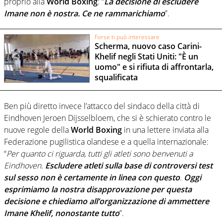
proprio alla
World Boxing
: “
La decisione di escludere
Imane non è nostra. Ce ne rammarichiamo
”.
Forse ti può interessare
Scherma, nuovo caso Carini-
Khelif negli Stati Uniti: "È un
uomo" e si rifiuta di affrontarla,
squalificata
Ben più diretto invece l’attacco del sindaco della città di
Eindhoven Jeroen Dijsselbloem, che si è schierato contro le
nuove regole della
World Boxing
in una lettere inviata alla
Federazione pugilistica olandese e a quella internazionale:
“
Per quanto ci riguarda, tutti gli atleti sono benvenuti a
Eindhoven.
Escludere atleti sulla base di controversi test
sul sesso non è certamente in linea con questo
.
Oggi
esprimiamo la nostra disapprovazione per questa
decisione e chiediamo all’organizzazione di ammettere
Imane Khelif, nonostante tutto
”.