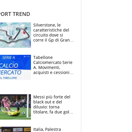
ORT TREND
Silverstone, le
caratteristiche del
circuito dove si
corre il Gp di Gran
Bretagna del
Motomondiale
Tabellone
Calciomercato Serie
A. Movimenti,
acquisti e cessioni:
estate 2026-27
Messi più forte del
black out e del
diluvio: torna
titolare, fa due gol e
un assist e trascina
l'Inter Miami, altro
che ritiro
Italia, Palestra