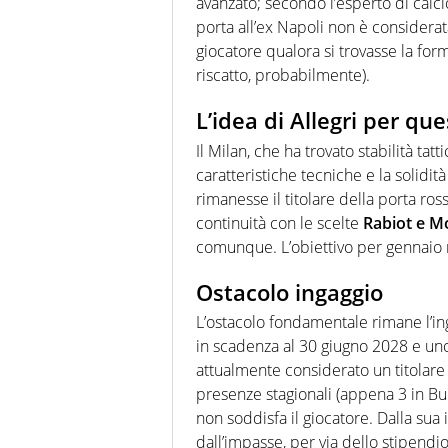
avanzato; secondo l’esperto di cal
porta all’ex Napoli non è considerata 
giocatore qualora si trovasse la formu
riscatto, probabilmente).
L’idea di Allegri per qu
Il Milan, che ha trovato stabilità tat
caratteristiche tecniche e la solidi
rimanesse il titolare della porta ro
continuità con le scelte
Rabiot e M
comunque. L’obiettivo per gennaio ri
Ostacolo ingaggio
L’ostacolo fondamentale rimane l’ing
in scadenza al 30 giugno 2028 e un
attualmente considerato un titolare 
presenze stagionali (appena 3 in Bun
non soddisfa il giocatore. Dalla sua
dall’impasse, per via dello stipendi