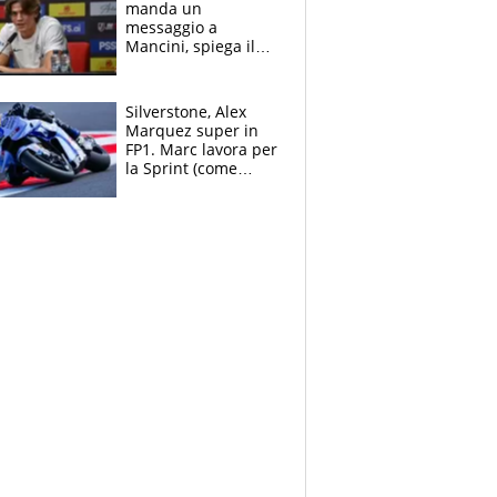
manda un
messaggio a
Mancini, spiega il
motivo del no
all’Inter e lancia
l'alleanza con
Silverstone, Alex
Donnarumma
Marquez super in
FP1. Marc lavora per
la Sprint (come
Martin), bene
Bezzecchi