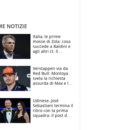
ME NOTIZIE
Italia, le prime
mosse di Zola: cosa
succede a Baldini e
agli altri ct. Il
Borussia tenta un
altro sgarbo agli
azzurri
Verstappen via da
Red Bull: Montoya
svela la richiesta
assurda di Max e lo
avverte: “Sicuro
Mercedes e
McLaren siano
Udinese, Josè
meglio?”
Sebastiani termina il
ritiro con la prima
squadra: il post del
figlio di Amadeus e
Sanremo sullo