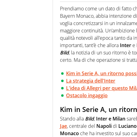
Giornalista professionista dal 
soprattutto di calcio, di sport
Prendiamo come un dato di fatto 
nell'ambito della creazione di 
Bayern Monaco, abbia intenzione di
ruolo di libero. Cura una classi
voglia concretizzarsi in un innalz
maggiore continuità. Un’ambizione l
qualità notevoli all’epoca tanto da i
importanti, tant’è che allora
Inter
e
Bild
, la notizia di un suo ritorno è t
certo. Ma di che operazione si tratt
Kim in Serie A, un ritorno poss
La strategia dell'Inter
L'idea di Allegri per questo Mi
Ostacolo ingaggio
Kim in Serie A, un ritor
Stando alla
Bild
,
Inter e Milan
sareb
Jae
, centrale del
Napoli
di
Luciano 
Monaco
che ha investito sul suo ca