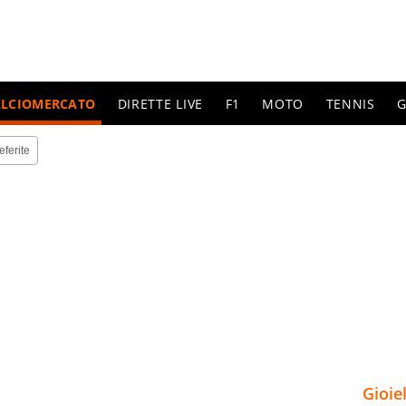
ALCIOMERCATO
DIRETTE LIVE
F1
MOTO
TENNIS
G
eferite
Gioie