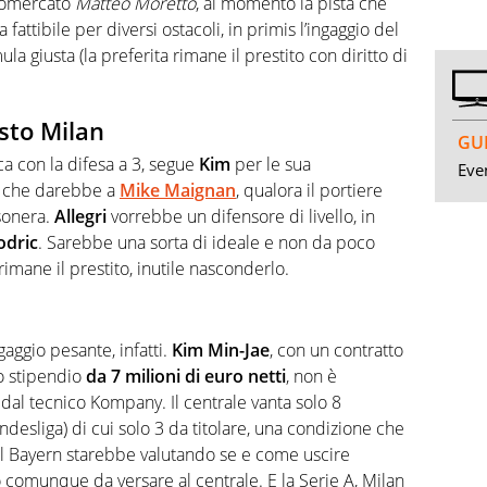
ciomercato
Matteo Moretto
, al momento la pista che
fattibile per diversi ostacoli, in primis l’ingaggio del
la giusta (la preferita rimane il prestito con diritto di
esto Milan
GUI
tica con la difesa a 3, segue
Kim
per le sua
Even
tà che darebbe a
Mike Maignan
, qualora il portiere
ssonera.
Allegri
vorrebbe un difensore di livello, in
odric
. Sarebbe una sorta di ideale e non da poco
mane il prestito, inutile nasconderlo.
aggio pesante, infatti.
Kim Min-Jae
, con un contratto
o stipendio
da 7 milioni di euro netti
, non è
dal tecnico Kompany. Il centrale vanta solo 8
desliga) di cui solo 3 da titolare, una condizione che
 il Bayern starebbe valutando se e come uscire
o comunque da versare al centrale. E la Serie A, Milan