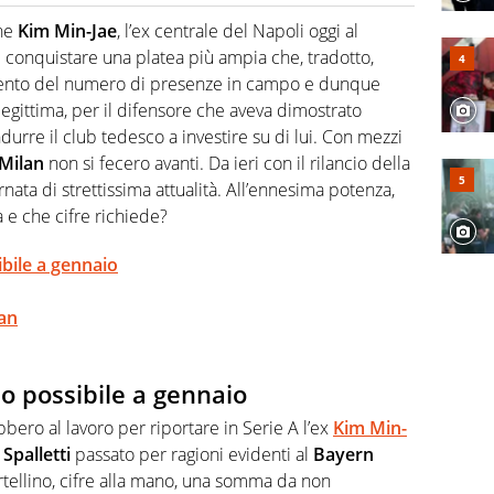
2007, scrive per curiosità personale e necessità:
 e dei suoi protagonisti, concedendosi innocenti evasioni
che
Kim Min-Jae
, l’ex centrale del Napoli oggi al
format. Un tempo ala destra, oggi si sente a suo agio nel
 conquistare una platea più ampia che, tradotto,
fica riservata dei migliori 5 calciatori di sempre.
amento del numero di presenze in campo e dunque
egittima, per il difensore che aveva dimostrato
ndurre il club tedesco a investire su di lui. Con mezzi
Milan
non si fecero avanti. Da ieri con il rilancio della
ornata di strettissima attualità. All’ennesima potenza,
a e che cifre richiede?
ibile a gennaio
lan
no possibile a gennaio
bero al lavoro per riportare in Serie A l’ex
Kim Min-
Spalletti
passato per ragioni evidenti al
Bayern
rtellino, cifre alla mano, una somma da non