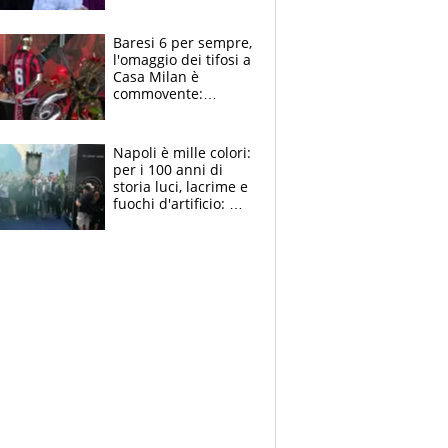
la moglie Maura, i
figli e i suoi cari
circondati
Baresi 6 per sempre,
dall'affetto dei tifosi
l'omaggio dei tifosi a
Casa Milan è
commovente:
maglie, bandiere,
sciarpe, lacrime e
bigliettini
Napoli è mille colori:
per i 100 anni di
storia luci, lacrime e
fuochi d'artificio: De
Laurentiis salta al
coro anti-Juve