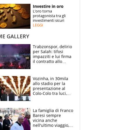
STORIE
Investire in oro
L’oro torna
SPECIALI
protagonista tra gli
investimenti sicuri
LEGGI
ESPERTI
ME GALLERY
CONTATTI
Trabzonspor, delirio
per Salah: tifosi
impazziti e lui firma
il contratto allo
stadio
Vozinha, in 30mila
allo stadio per la
presentazione al
Colo-Colo tra luci,
spettacolo, elicotteri
e paracadutisti
La famiglia di Franco
Baresi sempre
vicina anche
nell'ultimo viaggio,