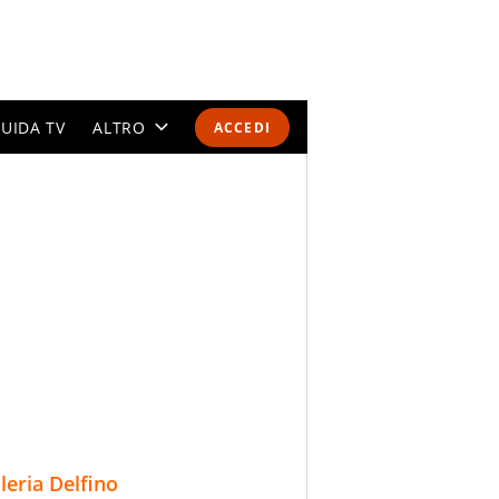
UIDA TV
ALTRO
ACCEDI
CALENDARI E CLASSIFICHE
ALTRI SPORT
MONDIALI 2026
OLIMPIADI
GOSSIP
LIFESTYLE
lleria Delfino