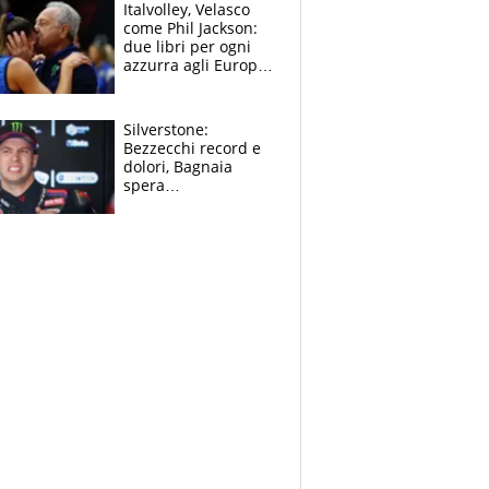
sfondo
Italvolley, Velasco
come Phil Jackson:
due libri per ogni
azzurra agli Europei.
Quello per Sylla è
“geniale”
Silverstone:
Bezzecchi record e
dolori, Bagnaia
spera
nell'antidolorifico,
Marquez si tira fuori
e vota Aprilia