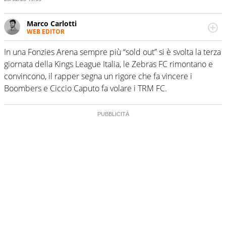
Marco Carlotti
WEB EDITOR
(Quasi) giornalista pubblicista, marchigiano d’origine ma
bolognese - e rossoblù - d’adozione. Osserva il calcio
In una Fonzies Arena sempre più “sold out” si è svolta la terza
nella sua veste tecnica e tattica, ma ne racconta il lato
giornata della Kings League Italia, le Zebras FC rimontano e
corporate e di comunicazione strategica
convincono, il rapper segna un rigore che fa vincere i
Boombers e Ciccio Caputo fa volare i TRM FC.