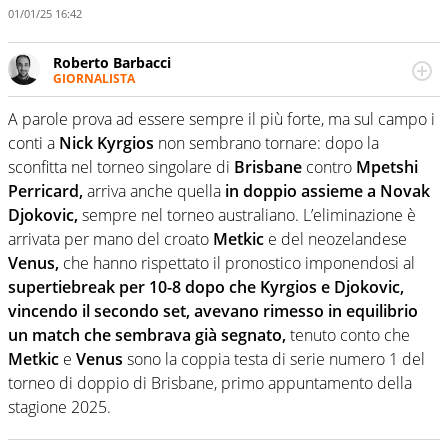
01/01/25 16:42
Roberto Barbacci
GIORNALISTA
Giornalista (pubblicista) sportivo a tutto campo, è il
tuttologo di Virgilio Sport. Provate a chiedergli di boxe, di
A parole prova ad essere sempre il più forte, ma sul campo i
scherma, di volley o di curling: ve ne farà innamorare
conti a
Nick Kyrgios
non sembrano tornare: dopo la
sconfitta nel torneo singolare di
Brisbane
contro
Mpetshi
Perricard,
arriva anche quella
in doppio assieme a Novak
Djokovic,
sempre nel torneo australiano. L’eliminazione è
arrivata per mano del croato
Metkic
e del neozelandese
Venus,
che hanno rispettato il pronostico imponendosi al
supertiebreak per 10-8 dopo che Kyrgios e Djokovic,
vincendo il secondo set, avevano rimesso in equilibrio
un match
che sembrava già segnato,
tenuto conto che
Metkic
e
Venus
sono la coppia testa di serie numero 1 del
torneo di doppio di Brisbane, primo appuntamento della
stagione 2025.