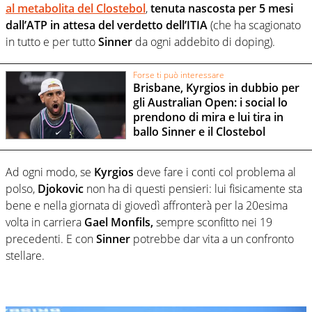
al metabolita del Clostebol
,
tenuta nascosta per 5 mesi
dall’ATP in attesa del verdetto
dell’ITIA
(che ha scagionato
in tutto e per tutto
Sinner
da ogni addebito di doping).
Forse ti può interessare
Brisbane, Kyrgios in dubbio per
gli Australian Open: i social lo
prendono di mira e lui tira in
ballo Sinner e il Clostebol
Ad ogni modo, se
Kyrgios
deve fare i conti col problema al
polso,
Djokovic
non ha di questi pensieri: lui fisicamente sta
bene e nella giornata di giovedì affronterà per la 20esima
volta in carriera
Gael Monfils,
sempre sconfitto nei 19
precedenti. E con
Sinner
potrebbe dar vita a un confronto
stellare.