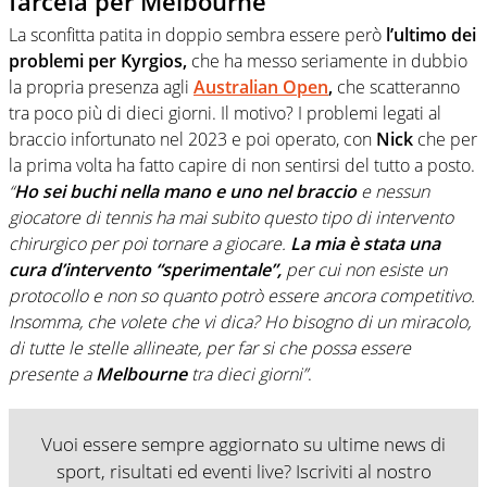
farcela per Melbourne”
La sconfitta patita in doppio sembra essere però
l’ultimo dei
problemi per Kyrgios,
che ha messo seriamente in dubbio
la propria presenza agli
Australian Open
,
che scatteranno
tra poco più di dieci giorni. Il motivo? I problemi legati al
braccio infortunato nel 2023 e poi operato, con
Nick
che per
la prima volta ha fatto capire di non sentirsi del tutto a posto.
“
Ho sei buchi nella mano e uno nel braccio
e nessun
giocatore di tennis ha mai subito questo tipo di intervento
chirurgico per poi tornare a giocare.
La mia è stata una
cura d’intervento “sperimentale”,
per cui non esiste un
protocollo e non so quanto potrò essere ancora competitivo.
Insomma, che volete che vi dica? Ho bisogno di un miracolo,
di tutte le stelle allineate, per far si che possa essere
presente a
Melbourne
tra dieci giorni”
.
Vuoi essere sempre aggiornato su ultime news di
sport, risultati ed eventi live? Iscriviti al nostro