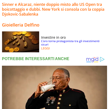
Sinner e Alcaraz, niente doppio misto allo US Open tra
boicottaggio e dubbi. New York si consola con la coppia
Djokovic-Sabalenka
Gioielleria Delfino
Investire in oro
L’oro torna protagonista tra gli investimenti
sicuri
LEGGI