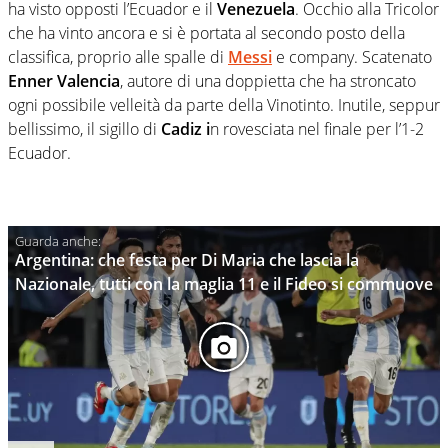
ha visto opposti l’Ecuador e il
Venezuela
. Occhio alla Tricolor
che ha vinto ancora e si è portata al secondo posto della
classifica, proprio alle spalle di
Messi
e company. Scatenato
Enner Valencia
, autore di una doppietta che ha stroncato
ogni possibile velleità da parte della Vinotinto. Inutile, seppur
bellissimo, il sigillo di
Cadiz i
n rovesciata nel finale per l’1-2
Ecuador.
Argentina: che festa per Di Maria che lascia la
Nazionale, tutti con la maglia 11 e il Fideo si commuove