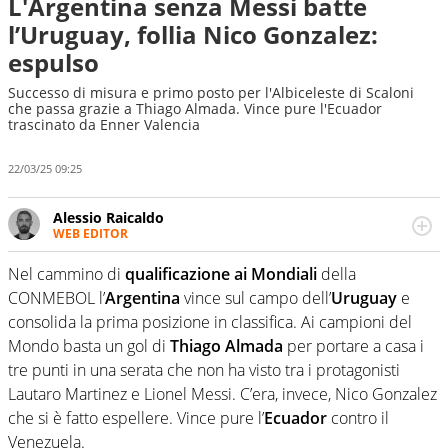
L'Argentina senza Messi batte
l’Uruguay, follia Nico Gonzalez:
espulso
Successo di misura e primo posto per l'Albiceleste di Scaloni
che passa grazie a Thiago Almada. Vince pure l'Ecuador
trascinato da Enner Valencia
22/03/25 09:25
Alessio Raicaldo
WEB EDITOR
Un figlio che si chiama Diego e la tesi di laurea sugli stadi
di proprietà in Italia. Il calcio quale filo conduttore
Nel cammino di
qualificazione ai Mondiali
della
irrinunciabile tra passione e professione. Per Virgilio
CONMEBOL l’
Argentina
vince sul campo dell’
Uruguay
e
Sport indaga, approfondisce e scandaglia l'universo
consolida la prima posizione in classifica. Ai campioni del
mondo dello sport per antonomasia
Mondo basta un gol di
Thiago Almada
per portare a casa i
tre punti in una serata che non ha visto tra i protagonisti
Lautaro Martinez e Lionel Messi. C’era, invece, Nico Gonzalez
che si è fatto espellere. Vince pure l’
Ecuador
contro il
Venezuela.