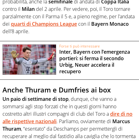
probabilità, anche la
semifinale
di andata di
Coppa Italia
contro il
Milan
del 2 aprile. Per vedere, poi, il Toro tornare
parzialmente con il Parma il 5 e, a pieno regime, per l’andata
dei
quarti di Champions League
con il
Bayern Monaco
dell’8 aprile.
Forse ti può interessare
Inter, Bayern con l’emergenza
portieri: si ferma il secondo
Urbig, Neuer accelera il
recupero
Anche Thuram e Dumfries ai box
Un paio di settimane di stop
, dunque, che vanno a
sommarsi agli stop forzati che in questi giorni hanno
costretto altri illustri compagni di club del Toro a
dire di no
alle rispettive nazionali
. Parliamo, ovviamente di
Marcus
Thuram
, “esentato” da Deschamps per permettergli di
recuperare al meglio dal fastidio alla caviglia che lo tormenta