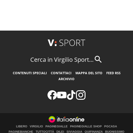
Cerca in Virgilio Sport...
CONTENUTI SPECIALI
CONTATTACI
MAPPA DEL SITO
FEED RSS
ARCHIVIO
LIBERO
VIRGILIO
PAGINEGIALLE
PAGINEGIALLE SHOP
PGCASA
PAGINEBIANCHE
TUTTOCITTÀ
DILEI
SIVIAGGIA
QUIFINANZA
BUONISSIMO