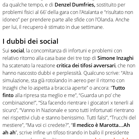
da qualche tempo, e di
Denzel Dumfries,
sostituito per
problemi fisici al 66’ della gara con l’Atalanta e “risultato non
idoneo” per prendere parte alle sfide con l’Olanda. Anche
per lui, il recupero è stimato in due settimane.
I dubbi dei social
Sui
social
, la concomitanza di infortuni e problemi con
relativo ritorno alla casa base dei tre top di
Simone Inzaghi
ha scatenato la reazione
critica dei tifosi avversari
, che non
hanno nascosto dubbi e perplessità. Qualcuno scrive: “Altra
simulazione, sta già rotolando in aereo per il ritorno con
Inzaghi che lo aspetta a braccia aperte” o ancora: “
Tutto
finto
alla ripresa sta meglio e me”, “Guarda un po’ che
combinazione!”, “Sta facendo rientrare i giocatori x tenerli al
sicuro”, “Vanno in Nazionale e sono tutti infortunati rientrano
nei rispettivi club e stanno benissimo. Tutti falsi”, “Trucchi del
mestiere”, “Ma voi ci credete?”, “
Il medico è Marotta…Ah
ah ah
”, scrive infine un tifoso tirando in ballo il presidente