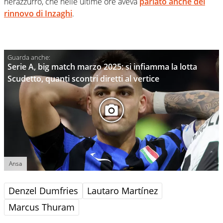
nerazzurro, che nelle ultime ore aveva
parlato anche del
rinnovo di Inzaghi
.
Serie A, big match marzo 2025: si infiamma la lotta
Scudetto, quanti scontri diretti al vertice
Ansa
Denzel Dumfries
Lautaro Martínez
Marcus Thuram