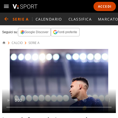
ACCEDI
SERIE A
CALENDARIO
CLASSIFICA
MARCATO
Seguici su:
Google Discover
Fonti preferite
CALCIO
SERIE A