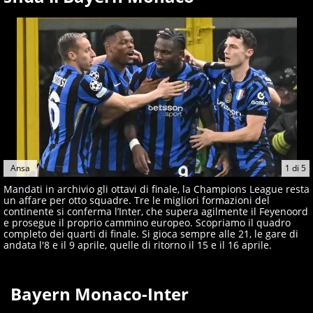
giornalisti ed esperti di sport abili sia nel gioco di
rimessa quando intercettano le notizie e le rilanciano
verso la rete, sia nella costruzione dal basso quando
creano contenuti 100% originali ed esclusivi.
Ansa
1
di
5
Mandati in archivio gli ottavi di finale, la Champions League resta
un affare per otto squadre. Tre le migliori formazioni del
continente si conferma l’Inter, che supera agilmente il Feyenoord
e prosegue il proprio cammino europeo. Scopriamo il quadro
completo dei quarti di finale. Si gioca sempre alle 21, le gare di
andata l'8 e il 9 aprile, quelle di ritorno il 15 e il 16 aprile.
Bayern Monaco-Inter