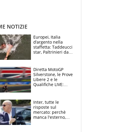
ME NOTIZIE
Europei, Italia
d’argento nella
staffetta: Taddeucci
star, Paltrinieri da
leggenda. Greg
svela la profezia di
Padre Pio
Diretta MotoGP
Silverstone, le Prove
Libere 2 e le
Qualifiche LIVE:
colpo a sorpresa di
Fernandez
Inter, tutte le
risposte sul
mercato: perchè
manca l'esterno,
perchè Romero è
sfumato, quale è il