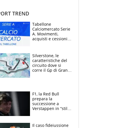
ORT TREND
Tabellone
Calciomercato Serie
A. Movimenti,
acquisti e cessioni:
estate 2026-27
Silverstone, le
caratteristiche del
circuito dove si
corre il Gp di Gran
Bretagna del
Motomondiale
F1, la Red Bull
prepara la
successione a
Verstappen in “stile
Antonelli”. Colapinto
derubato, che
attacco all’Italia
Il caso fideiussione