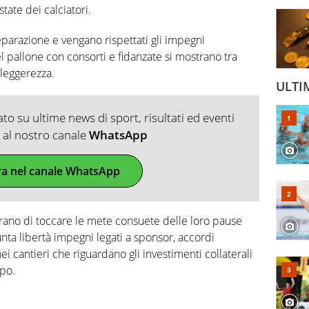
tate dei calciatori.
reparazione e vengano rispettati gli impegni
el pallone con consorti e fidanzate si mostrano tra
 leggerezza.
ULTI
o su ultime news di sport, risultati ed eventi
ti al nostro canale
WhatsApp
ra nel canale WhatsApp
urano di toccare le mete consuete delle loro pause
nta libertà impegni legati a sponsor, accordi
 cantieri che riguardano gli investimenti collaterali
opo.