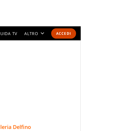
UIDA TV
ALTRO
ACCEDI
CALENDARI E CLASSIFICHE
ALTRI SPORT
MONDIALI 2026
OLIMPIADI
GOSSIP
LIFESTYLE
lleria Delfino