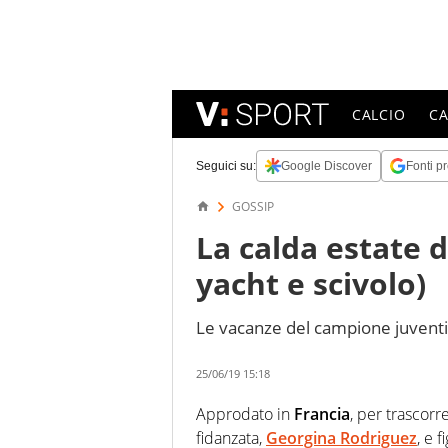
CALCIO
C
Seguici su:
Google Discover
Fonti pr
GOSSIP
La calda estate 
yacht e scivolo)
Le vacanze del campione juventin
25/06/19 15:18
Approdato in
Francia
, per trascor
fidanzata,
Georgina Rodriguez
, e fi