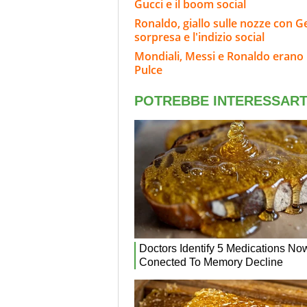
Gucci e il boom social
Ronaldo, giallo sulle nozze con Geo
sorpresa e l'indizio social
Mondiali, Messi e Ronaldo erano n
Pulce