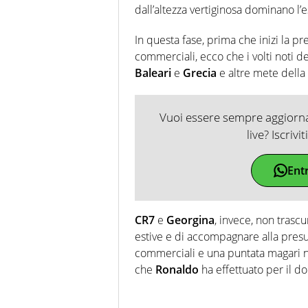
dall’altezza vertiginosa dominano l’es
In questa fase, prima che inizi la p
commerciali, ecco che i volti noti d
Baleari
e
Grecia
e altre mete della
Vuoi essere sempre aggiornat
live? Iscrivi
Ent
CR7
e
Georgina
, invece, non trasc
estive e di accompagnare alla presu
commerciali e una puntata magari nei
che
Ronaldo
ha effettuato per il d