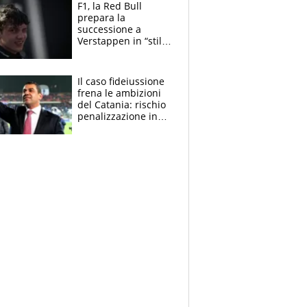
vero obiettivo di
F1, la Red Bull
Marotta
prepara la
successione a
Verstappen in “stile
Antonelli”. Colapinto
derubato, che
attacco all’Italia
Il caso fideiussione
frena le ambizioni
del Catania: rischio
penalizzazione in
classifica, cosa
succede?