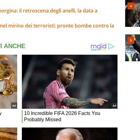
rgina: il retroscena degli anelli, la data a
el mirino dei terroristi: pronte bombe contro la