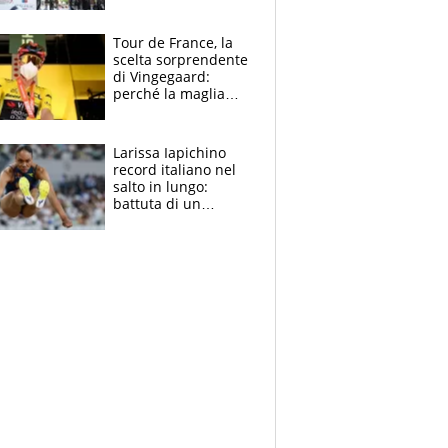
rito della Norvegia
di Haaland e
compagni
Tour de France, la
scelta sorprendente
di Vingegaard:
perché la maglia
gialla indossa la
mascherina, il
rischio da evitare
Larissa Iapichino
record italiano nel
salto in lungo:
battuta di un
centimetro mamma
Fiona May