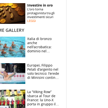
STORIE
Investire in oro
L’oro torna
SPECIALI
protagonista tra gli
investimenti sicuri
LEGGI
ESPERTI
ME GALLERY
CONTATTI
Italia di bronzo
anche
nell’acrobatica:
dominio nel
medagliere, ora
tocca a Ceccon, Curti
e compagni
Europei, Filippo
continuare
Pelati d’argento nel
solo tecnico: l’erede
di Minisini continua
a stupire, Los
Angeles è già nel
mirino
La “Viking Row”
sbarca al Tour de
France: la Uno-X
porta in gruppo il