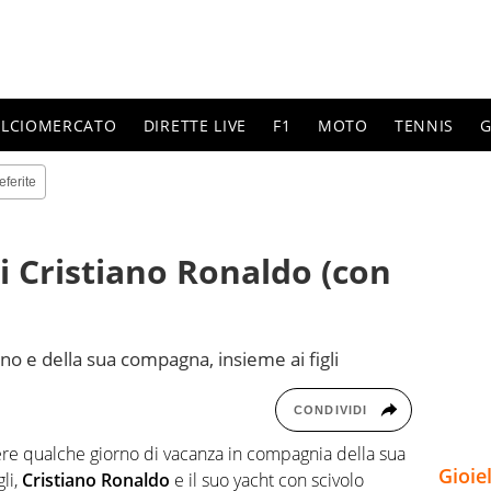
ALCIOMERCATO
DIRETTE LIVE
F1
MOTO
TENNIS
G
eferite
di Cristiano Ronaldo (con
o e della sua compagna, insieme ai figli
CONDIVIDI
rere qualche giorno di vacanza in compagnia della sua
Gioie
gli,
Cristiano Ronaldo
e il suo yacht con scivolo