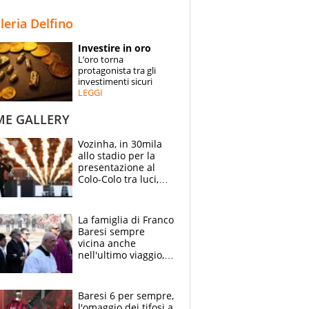
STORIE
lleria Delfino
SPECIALI
Investire in oro
L’oro torna
ESPERTI
protagonista tra gli
investimenti sicuri
LEGGI
CONTATTI
ME GALLERY
Vozinha, in 30mila
allo stadio per la
presentazione al
Colo-Colo tra luci,
spettacolo, elicotteri
e paracadutisti
La famiglia di Franco
Baresi sempre
vicina anche
nell'ultimo viaggio,
la moglie Maura, i
figli e i suoi cari
circondati
Baresi 6 per sempre,
dall'affetto dei tifosi
l'omaggio dei tifosi a