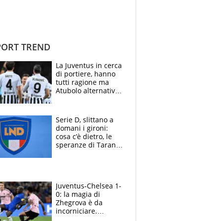
ORT TREND
La Juventus in cerca
di portiere, hanno
tutti ragione ma
Atubolo alternativa
a Vicario non regge
e la soluzione
rimane Milinkovic-
Serie D, slittano a
Savic
domani i gironi:
cosa c’è dietro, le
speranze di Taranto
e Messina, chi può
essere ripescato
Juventus-Chelsea 1-
0: la magia di
Zhegrova è da
incorniciare.
Spalletti suona il