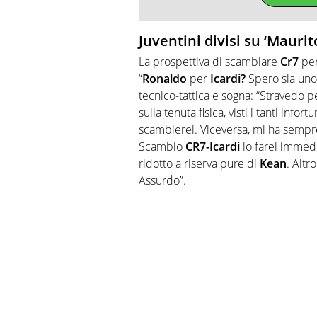
Juventini divisi su ‘Maurit
La prospettiva di scambiare
Cr7
per
“
Ronaldo
per
Icardi
?
Spero sia uno 
tecnico-tattica e sogna: “
Stravedo p
sulla tenuta fisica, visti i tanti infor
scambierei. Viceversa, mi ha sempre
Scambio
CR7-
Icardi
lo farei immedi
ridotto a riserva pure di
Kean
. Altr
Assurdo”.