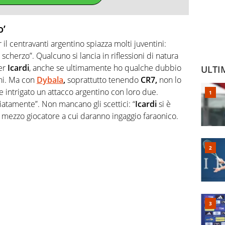
o’
 il centravanti argentino spiazza molti juventini:
scherzo”. Qualcuno si lancia in riflessioni di natura
er
Icardi
, anche se ultimamente ho qualche dubbio
ULTI
tuni. Ma con
Dybala
,
soprattutto tenendo
CR7,
non lo
 intrigato un attacco argentino con loro due.
atamente”. Non mancano gli scettici: “
Icardi
si è
o mezzo giocatore a cui daranno ingaggio faraonico.