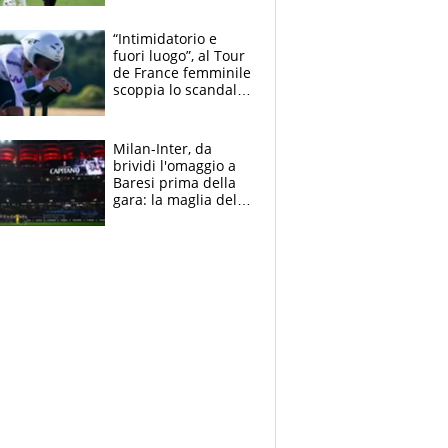
Blues e tiene,
ancora, la porta
“Intimidatorio e
inviolata
fuori luogo”, al Tour
de France femminile
scoppia lo scandalo:
un uomo controlla i
reggiseni delle
atlete
Milan-Inter, da
brividi l'omaggio a
Baresi prima della
gara: la maglia del
capitano a
centrocampo