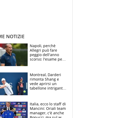
ME NOTIZIE
Napoli, perchè
Allegri può fare
peggio dell'anno
scorso: l'esame per
Manna, le colpe di
Conte e il gioco del
Monopoly
Montreal, Darderi
rimonta Shang e
vede aprirsi un
tabellone intrigante:
"Penso solo a
Borges, ma sono
felice del mio livello"
Italia, ecco lo staff di
Mancini: Oriali team
manager, c'è anche
Bonucci, ma sul web