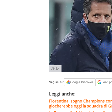
ANSA
Seguici su:
Google Discover
Fonti pr
Leggi anche:
Fiorentina, sogno Champions co
giocherebbe oggi la squadra di 