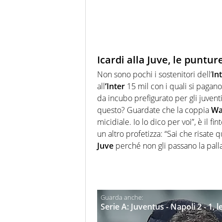
Icardi alla Juve, le punture
Non sono pochi i sostenitori dell’
In
all
’Inter
15 mil con i quali si pagano
da incubo prefigurato per gli juventi
questo? Guardate che la coppia
Wa
micidiale. Io lo dico per voi”, è il f
un altro profetizza: “Sai che risat
Juve
perché non gli passano la palla
Serie A: Juventus - Napoli 2 - 1, l