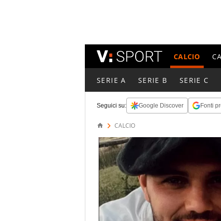
CALCIO
C
SERIE A
SERIE B
SERIE C
Seguici su:
Google Discover
Fonti pr
CALCIO