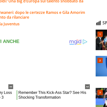
soldi? Una big d’Europa sul talento snobbato da
Nwaneri: dopo le certezze Ramos e Gila Amorim
to da rilanciare
SP
la Juventus