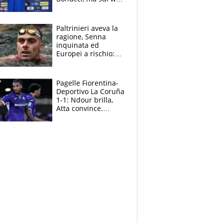
infuria la polemica
Paltrinieri aveva la
ragione, Senna
inquinata ed
Europei a rischio:
allenamenti fermi,
cosa succede
adesso
Pagelle Fiorentina-
Deportivo La Coruña
1-1: Ndour brilla,
Atta convince.
Pongracic rovina
tutto nel finale