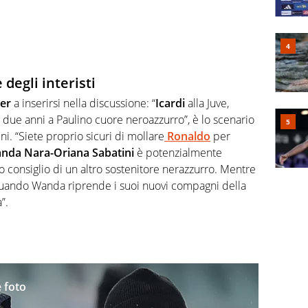
 degli interisti
ter
a inserirsi nella discussione: “
Icardi
alla Juve,
 due anni a Paulino cuore neroazzurro”, è lo scenario
ni. “
Siete proprio sicuri di mollare
Ronaldo
per
nda Nara-Oriana Sabatini
è potenzialmente
into consiglio di un altro sostenitore nerazzurro. Mentre
e quando Wanda riprende i suoi nuovi compagni della
”.
e foto