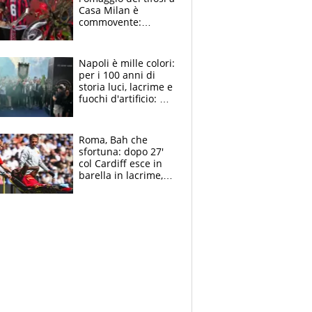
Casa Milan è
commovente:
maglie, bandiere,
sciarpe, lacrime e
bigliettini
Napoli è mille colori:
per i 100 anni di
storia luci, lacrime e
fuochi d'artificio: De
Laurentiis salta al
coro anti-Juve
Roma, Bah che
sfortuna: dopo 27'
col Cardiff esce in
barella in lacrime,
Dybala rigore da
schiaffi, i giallorossi
prendono 3 gol in
45'