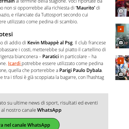
Germain
al termine della stagione. Voci riportate da
no non si opporrebbe alla richiesta di
‘Maurito’
di
azio, e rilanciate da Tuttosport secondo cui
ere utilizzato come pedina di scambio.
potesi
o di addio di
Kevin Mbappè al Psg
. Il club francese
bassare i costi, metterebbe sul piatto il cartellino di
irigenza bianconera –
Paratici
in particolare – ha
one.
Icardi
potrebbe essere utilizzato come pedina
zione, quella che porterebbe a
Parigi Paulo Dybala
.
 tra i tifosi è già scoppiata la bagarre, con l’hashtag
o su ultime news di sport, risultati ed eventi
ti al nostro canale
WhatsApp
ra nel canale WhatsApp