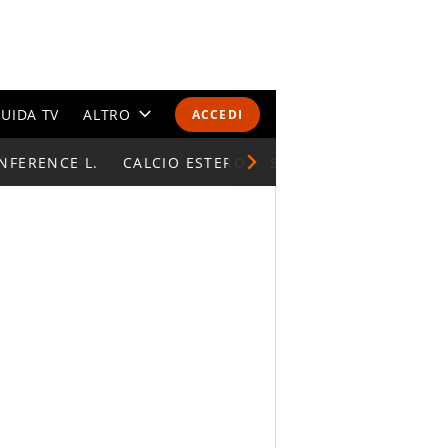
UIDA TV
ALTRO
ACCEDI
NFERENCE L.
CALENDARI E CLASSIFICHE
CALCIO ESTERO
SUPERCOPPA ITALIAN
ALTRI SPORT
MONDIALI 2026
OLIMPIADI
GOSSIP
LIFESTYLE