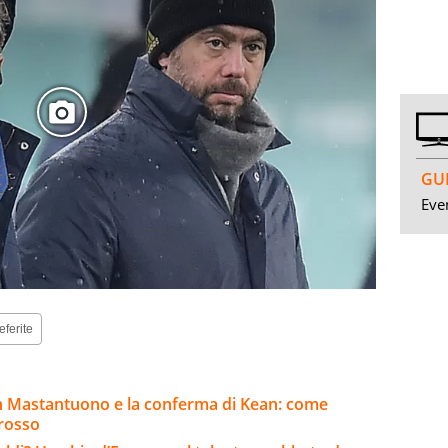
GUI
Even
eferite
n Mastantuono e la conferma di Kean: come
Grosso