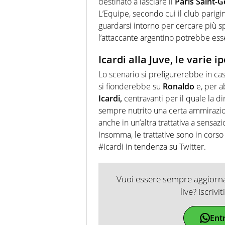
destinato a lasciare il
Paris Saint-
L’Equipe, secondo cui il club parigi
guardarsi intorno per cercare più sp
l’attaccante argentino potrebbe ess
Icardi alla Juve, le varie i
Lo scenario si prefigurerebbe in cas
si fionderebbe su
Ronaldo
e, per ab
Icardi,
centravanti per il quale la d
sempre nutrito una certa ammirazi
anche in un’altra trattativa a sensa
Insomma, le trattative sono in corso e
#Icardi in tendenza su Twitter.
Vuoi essere sempre aggiornat
live? Iscrivi
Ent