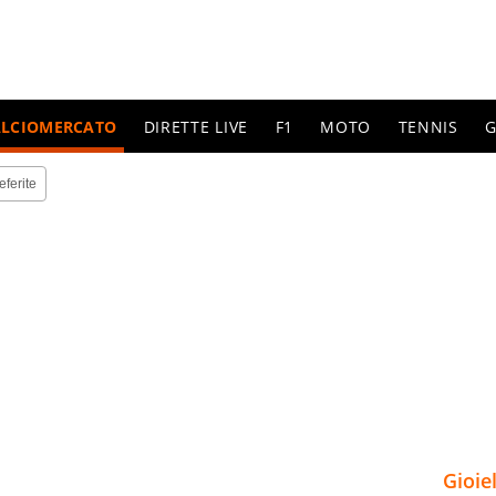
ALCIOMERCATO
DIRETTE LIVE
F1
MOTO
TENNIS
G
eferite
Gioie