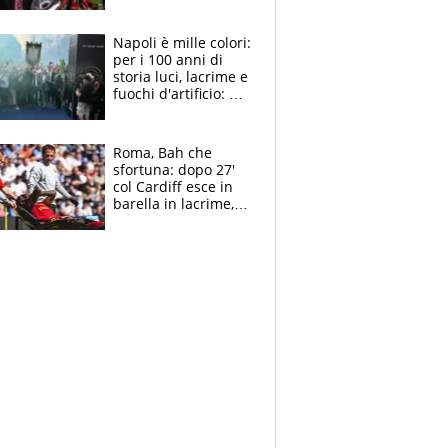
maglie, bandiere,
sciarpe, lacrime e
bigliettini
Napoli è mille colori:
per i 100 anni di
storia luci, lacrime e
fuochi d'artificio: De
Laurentiis salta al
coro anti-Juve
Roma, Bah che
sfortuna: dopo 27'
col Cardiff esce in
barella in lacrime,
Dybala rigore da
schiaffi, i giallorossi
prendono 3 gol in
45'