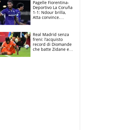
adesso
Pagelle Fiorentina-
Deportivo La Coruña
1-1: Ndour brilla,
Atta convince.
Pongracic rovina
tutto nel finale
Real Madrid senza
freni: l’acquisto
record di Diomande
che batte Zidane e
Ronaldo. Vinicius
rinnova: le cifre