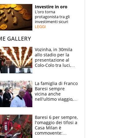
STORIE
Investire in oro
L’oro torna
SPECIALI
protagonista tra gli
investimenti sicuri
LEGGI
ESPERTI
ME GALLERY
CONTATTI
Vozinha, in 30mila
allo stadio per la
presentazione al
Colo-Colo tra luci,
spettacolo, elicotteri
e paracadutisti
La famiglia di Franco
Baresi sempre
vicina anche
nell'ultimo viaggio,
la moglie Maura, i
figli e i suoi cari
circondati
Baresi 6 per sempre,
dall'affetto dei tifosi
l'omaggio dei tifosi a
Casa Milan è
commovente: