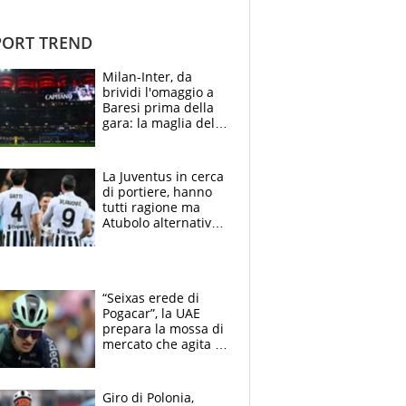
ORT TREND
Milan-Inter, da
brividi l'omaggio a
Baresi prima della
gara: la maglia del
capitano a
centrocampo
La Juventus in cerca
di portiere, hanno
tutti ragione ma
Atubolo alternativa
a Vicario non regge
e la soluzione
rimane Milinkovic-
Savic
“Seixas erede di
Pogacar”, la UAE
prepara la mossa di
mercato che agita la
Francia. Ciccone,
che beffa alla Vuelta
a Burgos
Giro di Polonia,