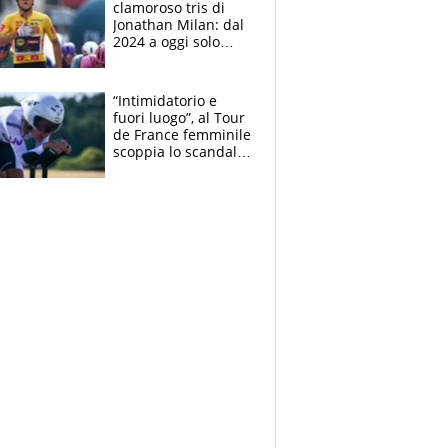
clamoroso tris di
Jonathan Milan: dal
2024 a oggi solo
Pogacar ha vinto più
di lui. Bene Romele
e Skerl
“Intimidatorio e
fuori luogo”, al Tour
de France femminile
scoppia lo scandalo:
un uomo controlla i
reggiseni delle
atlete