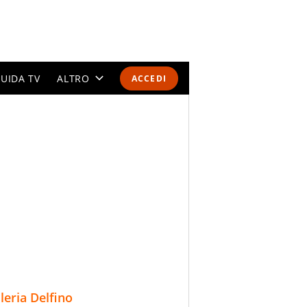
UIDA TV
ALTRO
ACCEDI
CALENDARI E CLASSIFICHE
ALTRI SPORT
MONDIALI 2026
OLIMPIADI
GOSSIP
LIFESTYLE
lleria Delfino