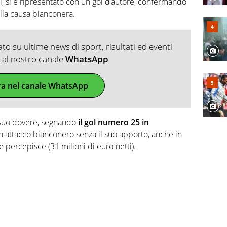
si, si è ripresentato con un gol d’autore, confermando
alla causa bianconera.
o su ultime news di sport, risultati ed eventi
ti al nostro canale
WhatsApp
ra nel canale WhatsApp
 suo dovere, segnando
il gol numero 25 in
un attacco bianconero senza il suo apporto, anche in
e percepisce (31 milioni di euro netti).