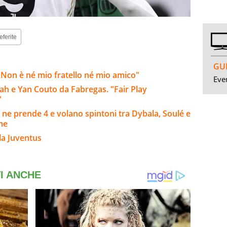
eferite
GUI
Non è né mio fratello né mio amico"
Even
h e Yan Couto da Fabregas. "Fair Play
"
 ne prende 4 e volano spintoni tra Dybala, Soulé e
rme
la Juventus