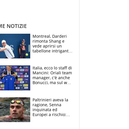
ME NOTIZIE
Montreal, Darderi
rimonta Shang e
vede aprirsi un
tabellone intrigante:
"Penso solo a
Borges, ma sono
felice del mio livello"
Italia, ecco lo staff di
Mancini: Oriali team
manager, c'è anche
Bonucci, ma sul web
infuria la polemica
Paltrinieri aveva la
ragione, Senna
inquinata ed
Europei a rischio:
allenamenti fermi,
cosa succede