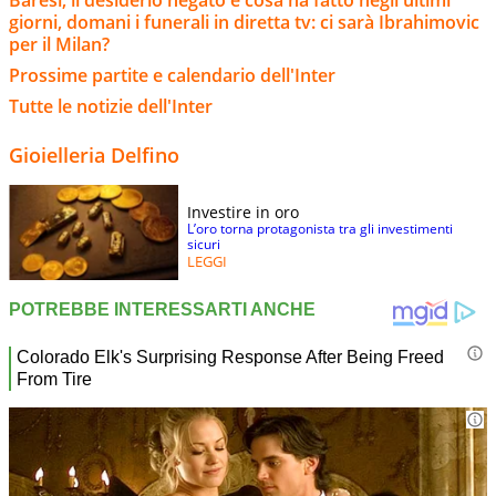
giorni, domani i funerali in diretta tv: ci sarà Ibrahimovic
per il Milan?
Prossime partite e calendario dell'Inter
Tutte le notizie dell'Inter
Gioielleria Delfino
Investire in oro
L’oro torna protagonista tra gli investimenti
sicuri
LEGGI