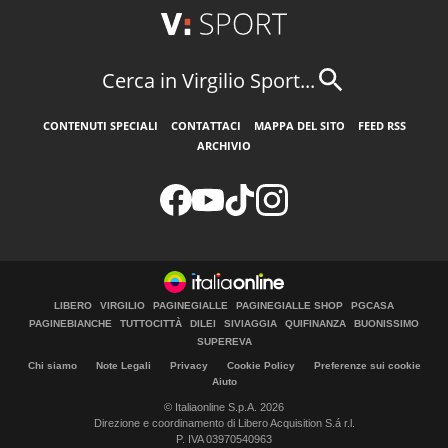
Cerca in Virgilio Sport...
CONTENUTI SPECIALI
CONTATTACI
MAPPA DEL SITO
FEED RSS
ARCHIVIO
LIBERO
VIRGILIO
PAGINEGIALLE
PAGINEGIALLE SHOP
PGCASA
PAGINEBIANCHE
TUTTOCITTÀ
DILEI
SIVIAGGIA
QUIFINANZA
BUONISSIMO
SUPEREVA
Chi siamo
Note Legali
Privacy
Cookie Policy
Preferenze sui cookie
Aiuto
© Italiaonline S.p.A. 2026
Direzione e coordinamento di Libero Acquisition S.á r.l.
P. IVA 03970540963