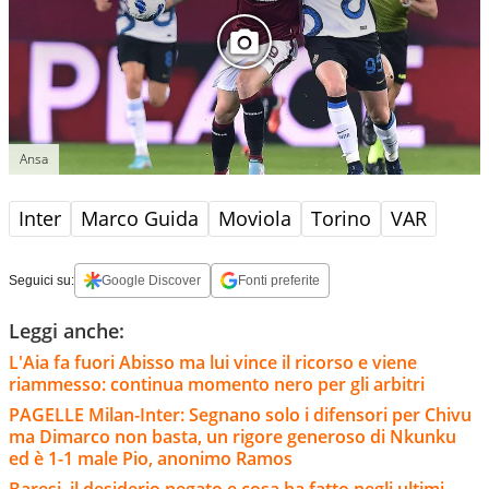
Ansa
Inter
Marco Guida
Moviola
Torino
VAR
Seguici su:
Google Discover
Fonti preferite
Leggi anche:
L'Aia fa fuori Abisso ma lui vince il ricorso e viene
riammesso: continua momento nero per gli arbitri
PAGELLE Milan-Inter: Segnano solo i difensori per Chivu
ma Dimarco non basta, un rigore generoso di Nkunku
ed è 1-1 male Pio, anonimo Ramos
Baresi, il desiderio negato e cosa ha fatto negli ultimi