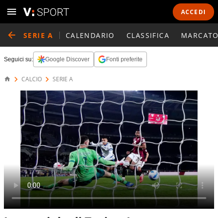
ACCEDI
SERIE A
CALENDARIO
CLASSIFICA
MARCATO
Seguici su:
Google Discover
Fonti preferite
CALCIO
SERIE A