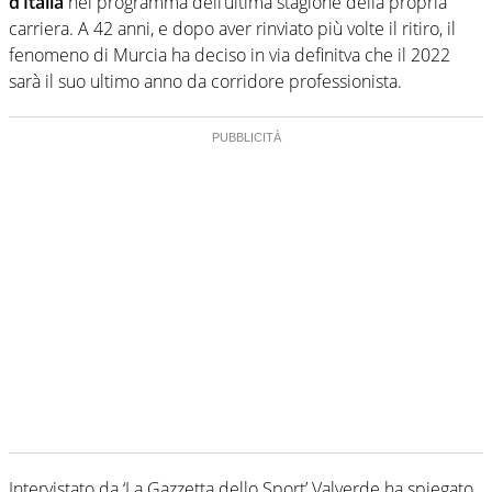
d’Italia
nel programma dell’ultima stagione della propria
carriera. A 42 anni, e dopo aver rinviato più volte il ritiro, il
fenomeno di Murcia ha deciso in via definitva che il 2022
sarà il suo ultimo anno da corridore professionista.
Intervistato da ‘La Gazzetta dello Sport’ Valverde ha spiegato