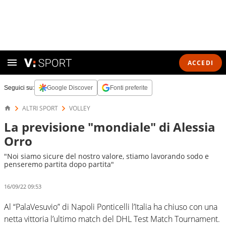
ACCEDI
Seguici su:
Google Discover
Fonti preferite
ALTRI SPORT
VOLLEY
La previsione "mondiale" di Alessia
Orro
"Noi siamo sicure del nostro valore, stiamo lavorando sodo e
penseremo partita dopo partita"
16/09/22 09:53
Al “PalaVesuvio” di Napoli Ponticelli l’Italia ha chiuso con una
netta vittoria l’ultimo match del DHL Test Match Tournament.