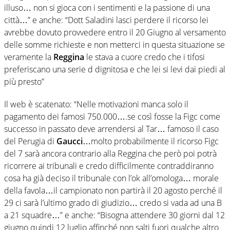
illuso… non si gioca con i sentimenti e la passione di una
città…” e anche: “Dott Saladini lasci perdere il ricorso lei
avrebbe dovuto provvedere entro il 20 Giugno al versamento
delle somme richieste e non metterci in questa situazione se
veramente la
Reggina
le stava a cuore credo che i tifosi
preferiscano una serie d dignitosa e che lei si levi dai piedi al
più presto”
Il web è scatenato: “Nelle motivazioni manca solo il
pagamento dei famosi 750.000….se così fosse la Figc come
successo in passato deve arrendersi al Tar… famoso il caso
del Perugia di
Gaucci
…molto probabilmente il ricorso Figc
del 7 sarà ancora contrario alla Reggina che però poi potrà
ricorrere ai tribunali e credo difficilmente contraddiranno
cosa ha già deciso il tribunale con l’ok all’omologa… morale
della favola…il campionato non partirà il 20 agosto perché il
29 ci sarà l’ultimo grado di giudizio… credo si vada ad una B
a 21 squadre…” e anche: “Bisogna attendere 30 giorni dal 12
giugno quindi 12 luglio affinché non salti fuori qualche altro