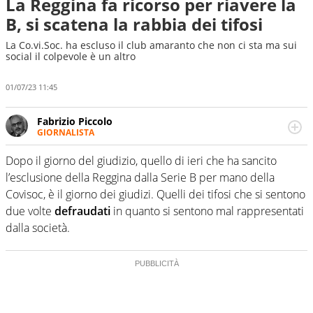
La Reggina fa ricorso per riavere la
B, si scatena la rabbia dei tifosi
La Co.vi.Soc. ha escluso il club amaranto che non ci sta ma sui
social il colpevole è un altro
01/07/23 11:45
Fabrizio Piccolo
GIORNALISTA
Nella sua carriera ha seguito numerose manifestazioni
sportive e collaborato con agenzie e testate. Esperienza,
Dopo il giorno del giudizio, quello di ieri che ha sancito
competenza, conoscenza e memoria storica. Si occupa
l’esclusione della Reggina dalla Serie B per mano della
prevalentemente di calcio
Covisoc, è il giorno dei giudizi. Quelli dei tifosi che si sentono
due volte
defraudati
in quanto si sentono mal rappresentati
dalla società.