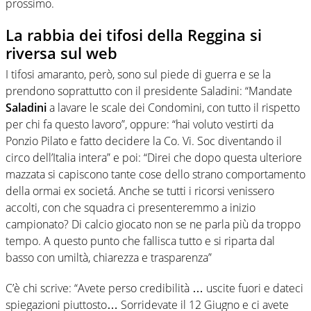
prossimo.
La rabbia dei tifosi della Reggina si
riversa sul web
I tifosi amaranto, però, sono sul piede di guerra e se la
prendono soprattutto con il presidente Saladini: “Mandate
Saladini
a lavare le scale dei Condomini, con tutto il rispetto
per chi fa questo lavoro”, oppure: “hai voluto vestirti da
Ponzio Pilato e fatto decidere la Co. Vi. Soc diventando il
circo dell’Italia intera” e poi: “Direi che dopo questa ulteriore
mazzata si capiscono tante cose dello strano comportamento
della ormai ex societá. Anche se tutti i ricorsi venissero
accolti, con che squadra ci presenteremmo a inizio
campionato? Di calcio giocato non se ne parla più da troppo
tempo. A questo punto che fallisca tutto e si riparta dal
basso con umiltà, chiarezza e trasparenza”
C’è chi scrive: “Avete perso credibilità … uscite fuori e dateci
spiegazioni piuttosto… Sorridevate il 12 Giugno e ci avete