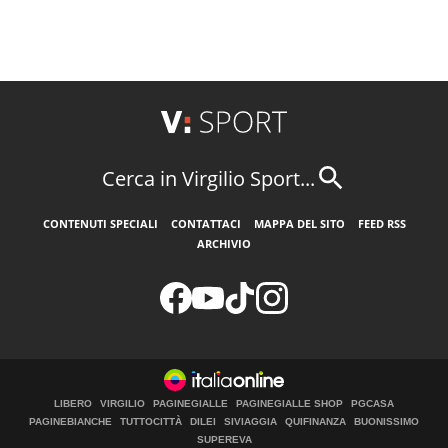
Cerca in Virgilio Sport...
CONTENUTI SPECIALI
CONTATTACI
MAPPA DEL SITO
FEED RSS
ARCHIVIO
LIBERO
VIRGILIO
PAGINEGIALLE
PAGINEGIALLE SHOP
PGCASA
PAGINEBIANCHE
TUTTOCITTÀ
DILEI
SIVIAGGIA
QUIFINANZA
BUONISSIMO
SUPEREVA