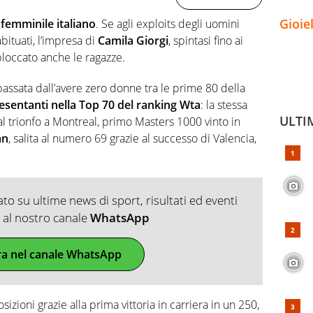
Gioie
 femminile italiano
. Se agli exploits degli uomini
abituati, l’impresa di
Camila Giorgi
, spintasi fino ai
bloccato anche le ragazze.
è passata dall’avere zero donne tra le prime 80 della
esentanti nella Top 70 del ranking Wta
: la stessa
ULTI
l trionfo a Montreal, primo Masters 1000 vinto in
an
, salita al numero 69 grazie al successo di Valencia,
o su ultime news di sport, risultati ed eventi
ti al nostro canale
WhatsApp
ra nel canale WhatsApp
zioni grazie alla prima vittoria in carriera in un 250,