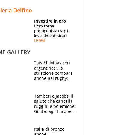
STORIE
lleria Delfino
SPECIALI
Investire in oro
L’oro torna
ESPERTI
protagonista tra gli
investimenti sicuri
LEGGI
CONTATTI
ME GALLERY
“Las Malvinas son
argentinas”, lo
striscione compare
anche nel rugby:
dopo Messi e
compagni ormai è
un caso
Tamberi e Jacobs, il
saluto che cancella
ruggini e polemiche:
Gimbo agli Europei
cerca un altro
miracolo
Italia di bronzo
anche