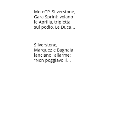
Bezzecchi stremato
ed eroico
MotoGP, Silverstone,
Gara Sprint: volano
le Aprilia, tripletta
sul podio. Le Ducati
crollano
Silverstone,
Marquez e Bagnaia
lanciano l’allarme:
“Non poggiavo il
ginocchio, dobbiamo
capire cosa è
successo”