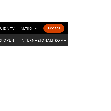
UIDA TV
ALTRO
ACCEDI
S OPEN
INTERNAZIONALI ROMA
CALENDARI E CLASSIFICHE
ATP FINALS
WTA 
ALTRI SPORT
MONDIALI 2026
OLIMPIADI
GOSSIP
LIFESTYLE