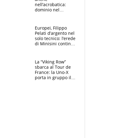
nell’acrobatica:
dominio nel
medagliere, ora
tocca a Ceccon, Curti
e compagni
Europei, Filippo
continuare
Pelati d’argento nel
solo tecnico: l’erede
di Minisini continua
a stupire, Los
Angeles è già nel
mirino
La “Viking Row”
sbarca al Tour de
France: la Uno-X
porta in gruppo il
rito della Norvegia
di Haaland e
compagni