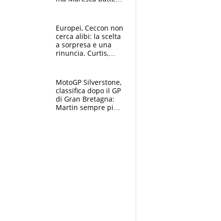
Simeone soprattutto
grazie all'arbitro
Europei, Ceccon non
cerca alibi: la scelta
a sorpresa e una
rinuncia. Curtis,
momento della
verità: “La pressione
c’è”
MotoGP Silverstone,
classifica dopo il GP
di Gran Bretagna:
Martin sempre più
leader, ma
Bezzecchi avanza