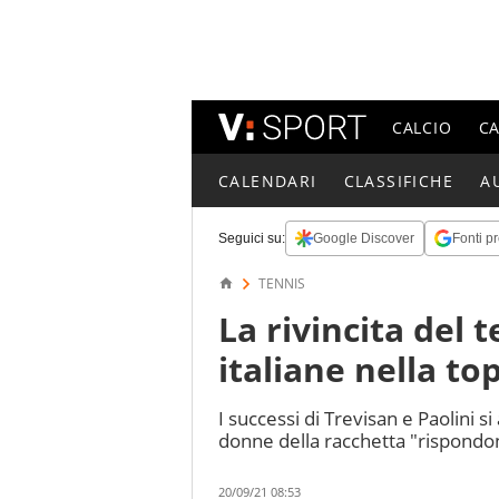
CALCIO
C
CALENDARI
CLASSIFICHE
A
Seguici su:
Google Discover
Fonti pr
TENNIS
La rivincita del 
italiane nella to
I successi di Trevisan e Paolini 
donne della racchetta "rispondono
20/09/21 08:53