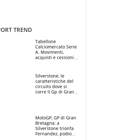
ORT TREND
Tabellone
Calciomercato Serie
A. Movimenti,
acquisti e cessioni:
estate 2026-27
Silverstone, le
caratteristiche del
circuito dove si
corre il Gp di Gran
Bretagna del
Motomondiale
MotoGP, GP di Gran
Bretagna: a
Silverstone trionfa
Fernandez, podio
tutto Aprilia.