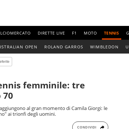
ALCIOMERCATO
DIRETTE LIVE
F1
MOTO
TENNIS
G
USTRALIAN OPEN
ROLAND GARROS
WIMBLEDON
U
eferite
tennis femminile: tre
p 70
si aggiungono al gran momento di Camila Giorgi: le
" ai trionfi degli uomini.
CONDIVIDI