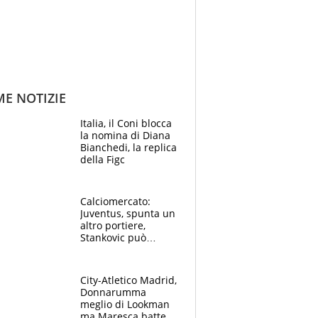
ME NOTIZIE
Italia, il Coni blocca
la nomina di Diana
Bianchedi, la replica
della Figc
Calciomercato:
Juventus, spunta un
altro portiere,
Stankovic può
lasciare l'Inter,
Morata richiesto in
Mls
City-Atletico Madrid,
Donnarumma
meglio di Lookman
ma Maresca batte