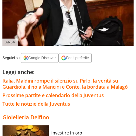
ANSA
Seguici su:
Google Discover
Fonti preferite
Leggi anche:
Italia, Maldini rompe il silenzio su Pirlo, la verità su
Guardiola, il no a Mancini e Conte, la bordata a Malagò
Prossime partite e calendario della Juventus
Tutte le notizie della Juventus
Gioielleria Delfino
Investire in oro