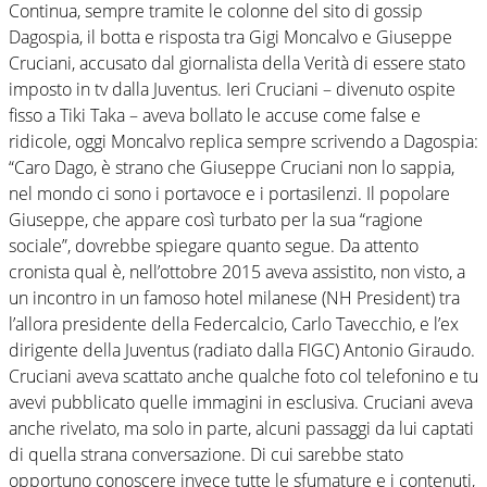
Continua, sempre tramite le colonne del sito di gossip
Dagospia, il botta e risposta tra Gigi Moncalvo e Giuseppe
Cruciani, accusato dal giornalista della Verità di essere stato
imposto in tv dalla Juventus. Ieri Cruciani – divenuto ospite
fisso a Tiki Taka – aveva bollato le accuse come false e
ridicole, oggi Moncalvo replica sempre scrivendo a Dagospia:
“Caro Dago, è strano che Giuseppe Cruciani non lo sappia,
nel mondo ci sono i portavoce e i portasilenzi. Il popolare
Giuseppe, che appare così turbato per la sua “ragione
sociale”, dovrebbe spiegare quanto segue. Da attento
cronista qual è, nell’ottobre 2015 aveva assistito, non visto, a
un incontro in un famoso hotel milanese (NH President) tra
l’allora presidente della Federcalcio, Carlo Tavecchio, e l’ex
dirigente della Juventus (radiato dalla FIGC) Antonio Giraudo.
Cruciani aveva scattato anche qualche foto col telefonino e tu
avevi pubblicato quelle immagini in esclusiva. Cruciani aveva
anche rivelato, ma solo in parte, alcuni passaggi da lui captati
di quella strana conversazione. Di cui sarebbe stato
opportuno conoscere invece tutte le sfumature e i contenuti,