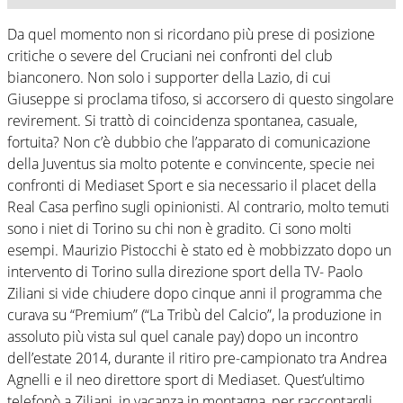
Da quel momento non si ricordano più prese di posizione
critiche o severe del Cruciani nei confronti del club
bianconero. Non solo i supporter della Lazio, di cui
Giuseppe si proclama tifoso, si accorsero di questo singolare
revirement. Si trattò di coincidenza spontanea, casuale,
fortuita? Non c’è dubbio che l’apparato di comunicazione
della Juventus sia molto potente e convincente, specie nei
confronti di Mediaset Sport e sia necessario il placet della
Real Casa perfino sugli opinionisti. Al contrario, molto temuti
sono i niet di Torino su chi non è gradito. Ci sono molti
esempi. Maurizio Pistocchi è stato ed è mobbizzato dopo un
intervento di Torino sulla direzione sport della TV- Paolo
Ziliani si vide chiudere dopo cinque anni il programma che
curava su “Premium” (“La Tribù del Calcio”, la produzione in
assoluto più vista sul quel canale pay) dopo un incontro
dell’estate 2014, durante il ritiro pre-campionato tra Andrea
Agnelli e il neo direttore sport di Mediaset. Quest’ultimo
telefonò a Ziliani, in vacanza in montagna, per raccontargli