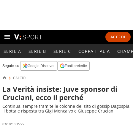
ACCEDI
SERIE A
SERIE B
SERIE C
COPPA ITALIA
CHAMP
Seguici su:
Google Discover
Fonti preferite
CALCIO
La Verità insiste: Juve sponsor di
Cruciani, ecco il perché
Continua, sempre tramite le colonne del sito di gossip Dagospia,
il botta e risposta tra Gigi Moncalvo e Giuseppe Cruciani
03/10/18 15:27