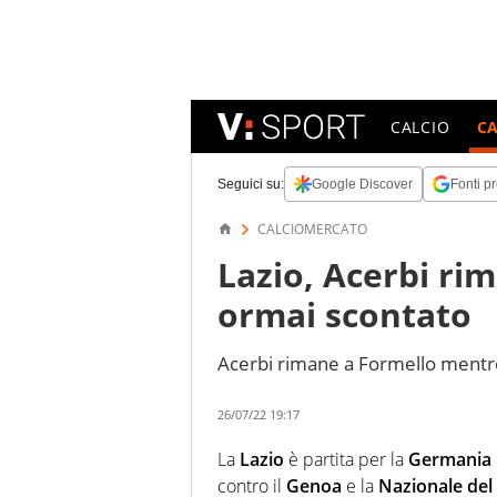
CALCIO
C
Seguici su:
Google Discover
Fonti pr
CALCIOMERCATO
Lazio, Acerbi ri
ormai scontato
Acerbi rimane a Formello mentre
26/07/22 19:17
La
Lazio
è partita per la
Germania
contro il
Genoa
e la
Nazionale del