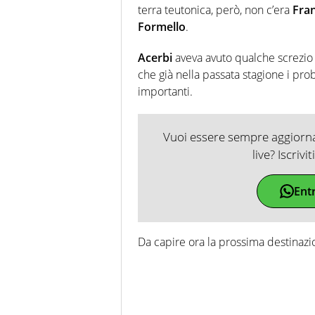
terra teutonica, però, non c’era
Fran
Formello
.
Acerbi
aveva avuto qualche screzio c
che già nella passata stagione i prob
importanti.
Vuoi essere sempre aggiornat
live? Iscrivi
Ent
Da capire ora la prossima destinazio