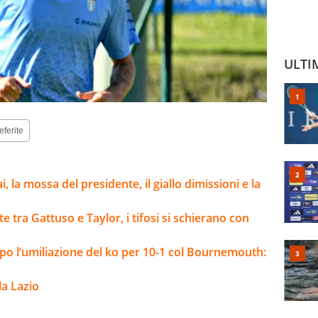
ULTI
eferite
, la mossa del presidente, il giallo dimissioni e la
ite tra Gattuso e Taylor, i tifosi si schierano con
opo l’umiliazione del ko per 10-1 col Bournemouth:
la Lazio