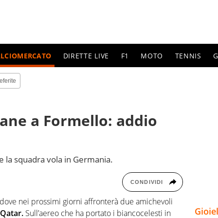
ALCIOMERCATO
DIRETTE LIVE
F1
MOTO
TENNIS
G
eferite
mane a Formello: addio
 la squadra vola in Germania.
CONDIVIDI
dove nei prossimi giorni affronterà due amichevoli
Gioie
 Qatar.
Sull’aereo che ha portato i biancocelesti in