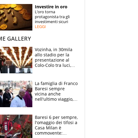
STORIE
Investire in oro
L’oro torna
SPECIALI
protagonista tra gli
investimenti sicuri
LEGGI
ESPERTI
ME GALLERY
CONTATTI
Vozinha, in 30mila
allo stadio per la
presentazione al
Colo-Colo tra luci,
spettacolo, elicotteri
e paracadutisti
La famiglia di Franco
Baresi sempre
vicina anche
nell'ultimo viaggio,
la moglie Maura, i
figli e i suoi cari
circondati
Baresi 6 per sempre,
dall'affetto dei tifosi
l'omaggio dei tifosi a
Casa Milan è
commovente: