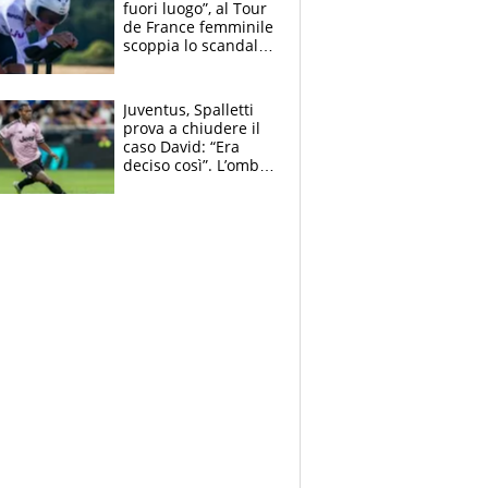
fuori luogo”, al Tour
de France femminile
scoppia lo scandalo:
un uomo controlla i
reggiseni delle
atlete
Juventus, Spalletti
prova a chiudere il
caso David: “Era
deciso così”. L’ombra
di Zirkzee e la
sentenza dei tifosi