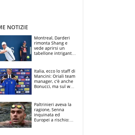
ME NOTIZIE
Montreal, Darderi
rimonta Shang e
vede aprirsi un
tabellone intrigante:
"Penso solo a
Borges, ma sono
felice del mio livello"
Italia, ecco lo staff di
Mancini: Oriali team
manager, c'è anche
Bonucci, ma sul web
infuria la polemica
Paltrinieri aveva la
ragione, Senna
inquinata ed
Europei a rischio:
allenamenti fermi,
cosa succede