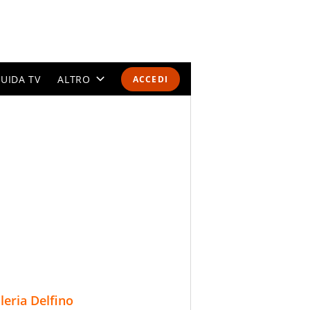
UIDA TV
ALTRO
ACCEDI
CALENDARI E CLASSIFICHE
ALTRI SPORT
MONDIALI 2026
OLIMPIADI
GOSSIP
LIFESTYLE
lleria Delfino