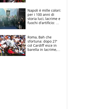
maglie, bandiere,
sciarpe, lacrime e
bigliettini
Napoli è mille colori:
per i 100 anni di
storia luci, lacrime e
fuochi d'artificio: De
Laurentiis salta al
coro anti-Juve
Roma, Bah che
sfortuna: dopo 27'
col Cardiff esce in
barella in lacrime,
Dybala rigore da
schiaffi, i giallorossi
prendono 3 gol in
45'