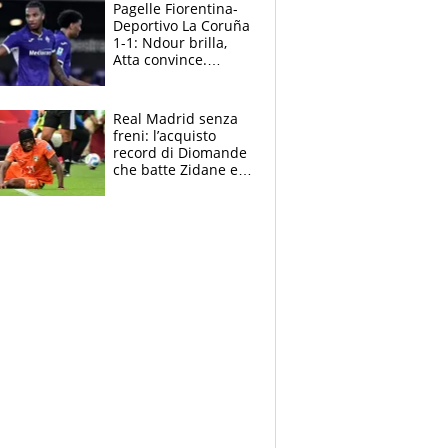
adesso
Pagelle Fiorentina-
Deportivo La Coruña
1-1: Ndour brilla,
Atta convince.
Pongracic rovina
tutto nel finale
Real Madrid senza
freni: l’acquisto
record di Diomande
che batte Zidane e
Ronaldo. Vinicius
rinnova: le cifre