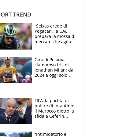
ORT TREND
“Seixas erede di
Pogacar”, la UAE
prepara la mossa di
mercato che agita la
Francia. Ciccone,
che beffa alla Vuelta
a Burgos
Giro di Polonia,
clamoroso tris di
Jonathan Milan: dal
2024 a oggi solo
Pogacar ha vinto più
di lui. Bene Romele
e Skerl
FIFA, la partita di
potere di Infantino:
il Marocco dietro la
sfida a Ceferin.
Scontro sul
Mondiale a 64
squadre, l’ira di Figo
“Intimidatorio e