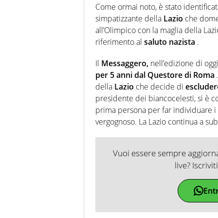
Come ormai noto, è stato identificat
simpatizzante della
Lazio
che domen
all’Olimpico con la maglia della Laz
riferimento al
saluto nazista
.
Il
Messaggero,
nell’edizione di og
per 5 anni dal Questore di Roma
della
Lazio
che decide di
esclude
presidente dei biancocelesti, si è c
prima persona per far individuare i
vergognoso. La Lazio continua a s
Vuoi essere sempre aggiornat
live? Iscrivi
Ent