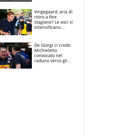
Vingegaard, aria di
ritiro a fine
stagione? Le voci si
intensificano.
Pogacar, niente
Sanremo nel 2027:
vuole la Roubaix
De Giorgi ci crede:
Michieletto
convocato nel
raduno verso gli
Europei. A sorpresa
torna Rychlicki