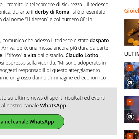
o – tramite le telecamere di sicurezza – il tedesco
Gioie
ica, durante il
derby di Roma
, si è presentato
io dal nome “Hitlerson” e col numero 88: in
gi, comunica che adesso il tedesco è stato
daspato
. Arriva, però, una mossa ancora più dura da parte
ULTI
re
il “tifoso”
a vita
dallo stadio.
Claudio Lotito
,
osì espresso sulla vicenda: “Mi sono adoperato in
 soggetti responsabili di questo atteggiamento
ubirne un grosso danno d’immagine ed economico”.
o su ultime news di sport, risultati ed eventi
ti al nostro canale
WhatsApp
ra nel canale WhatsApp