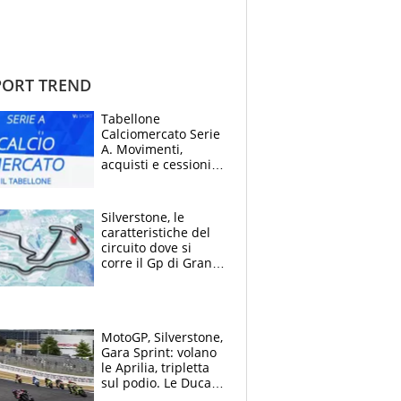
ORT TREND
Tabellone
Calciomercato Serie
A. Movimenti,
acquisti e cessioni:
estate 2026-27
Silverstone, le
caratteristiche del
circuito dove si
corre il Gp di Gran
Bretagna del
Motomondiale
MotoGP, Silverstone,
Gara Sprint: volano
le Aprilia, tripletta
sul podio. Le Ducati
crollano