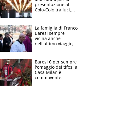
presentazione al
Colo-Colo tra luci,
spettacolo, elicotteri
e paracadutisti
La famiglia di Franco
Baresi sempre
vicina anche
nell'ultimo viaggio,
la moglie Maura, i
figli e i suoi cari
circondati
Baresi 6 per sempre,
dall'affetto dei tifosi
l'omaggio dei tifosi a
Casa Milan è
commovente:
maglie, bandiere,
sciarpe, lacrime e
bigliettini