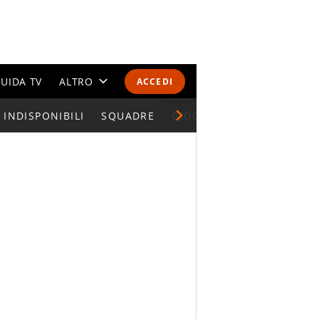
UIDA TV
ALTRO
ACCEDI
INDISPONIBILI
CALENDARI E CLASSIFICHE
SQUADRE
GIOCATORI SERIE A
ALTRI SPORT
MONDIALI 2026
OLIMPIADI
GOSSIP
LIFESTYLE