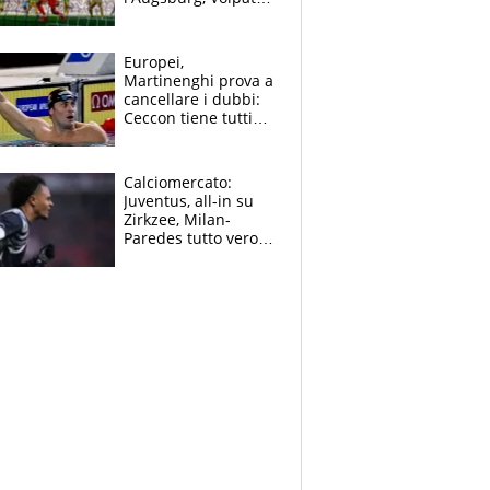
non basta, che
errori di Muric
Europei,
Martinenghi prova a
cancellare i dubbi:
Ceccon tiene tutti
col fiato sospeso.
Pellegrini punta su
Curtis
Calciomercato:
Juventus, all-in su
Zirkzee, Milan-
Paredes tutto vero,
Lukaku lascia il
Napoli