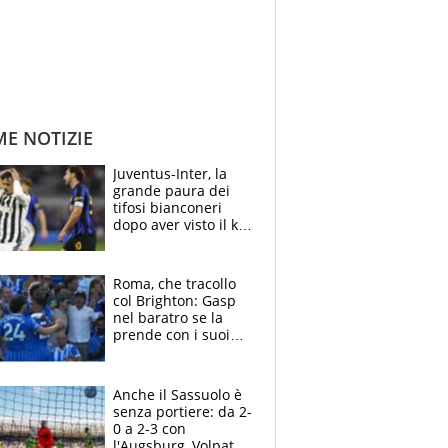
ME NOTIZIE
Juventus-Inter, la
grande paura dei
tifosi bianconeri
dopo aver visto il ko
nel derby d'Italia
Roma, che tracollo
col Brighton: Gasp
nel baratro se la
prende con i suoi
cambiando tutti
Anche il Sassuolo è
senza portiere: da 2-
0 a 2-3 con
l'Augsburg, Volpato