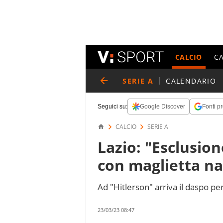
CALCIO
C
SERIE A
CALENDARIO
Seguici su:
Google Discover
Fonti pr
CALCIO
SERIE A
Lazio: "Esclusion
con maglietta na
Ad "Hitlerson" arriva il daspo p
23/03/23 08:47