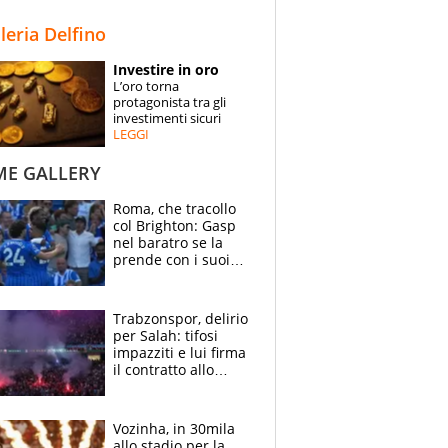
STORIE
lleria Delfino
SPECIALI
Investire in oro
L’oro torna
ESPERTI
protagonista tra gli
investimenti sicuri
LEGGI
CONTATTI
ME GALLERY
Roma, che tracollo
col Brighton: Gasp
nel baratro se la
prende con i suoi
cambiando tutti
Trabzonspor, delirio
per Salah: tifosi
impazziti e lui firma
il contratto allo
stadio
Vozinha, in 30mila
allo stadio per la