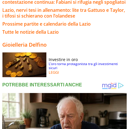
contestazione continua: Fabiani si rifugia negli spogliatoi
Lazio, nervi tesi in allenamento: lite tra Gattuso e Taylor,
i tifosi si schierano con l’olandese
Prossime partite e calendario della Lazio
Tutte le notizie della Lazio
Gioielleria Delfino
Investire in oro
L’oro torna protagonista tra gli investimenti
sicuri
LEGGI