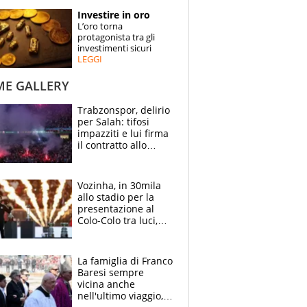
STORIE
Investire in oro
L’oro torna
SPECIALI
protagonista tra gli
investimenti sicuri
LEGGI
ESPERTI
ME GALLERY
CONTATTI
Trabzonspor, delirio
per Salah: tifosi
impazziti e lui firma
il contratto allo
stadio
Vozinha, in 30mila
allo stadio per la
presentazione al
Colo-Colo tra luci,
spettacolo, elicotteri
e paracadutisti
La famiglia di Franco
Baresi sempre
vicina anche
nell'ultimo viaggio,