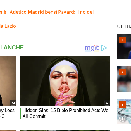
 è l'Atletico Madrid bensì Pavard: il no del
la Lazio
ULTI