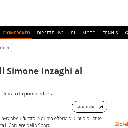
ALCIOMERCATO
DIRETTE LIVE
F1
MOTO
TENNIS
G
eferite
di Simone Inzaghi al
rifiutato la prima offerta.
CONDIVIDI
 avrebbe rifiutato la prima offerta di Claudio Lotito
Gioie
ta il Corriere dello Sport.