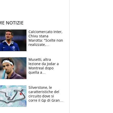
ME NOTIZIE
Calciomercato Inter,
Chivu stana
Marotta: "Scelte non
realizzate,
dobbiamo
completare la
squadra"
Musetti, altra
lezione da Jodar a
Montreal dopo
quella a
Washington: "Avrei
voluto spaccare
tutto"
Silverstone, le
caratteristiche del
circuito dove si
corre il Gp di Gran
Bretagna del
Motomondiale