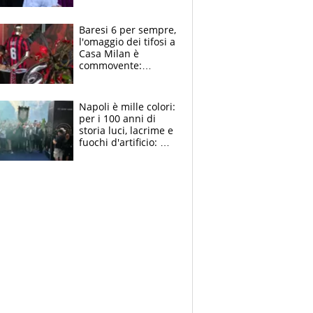
la moglie Maura, i
figli e i suoi cari
circondati
Baresi 6 per sempre,
dall'affetto dei tifosi
l'omaggio dei tifosi a
Casa Milan è
commovente:
maglie, bandiere,
sciarpe, lacrime e
bigliettini
Napoli è mille colori:
per i 100 anni di
storia luci, lacrime e
fuochi d'artificio: De
Laurentiis salta al
coro anti-Juve