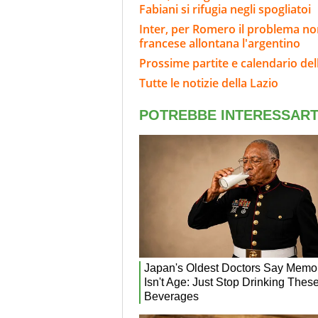
Fabiani si rifugia negli spogliatoi
Inter, per Romero il problema non
francese allontana l'argentino
Prossime partite e calendario del
Tutte le notizie della Lazio