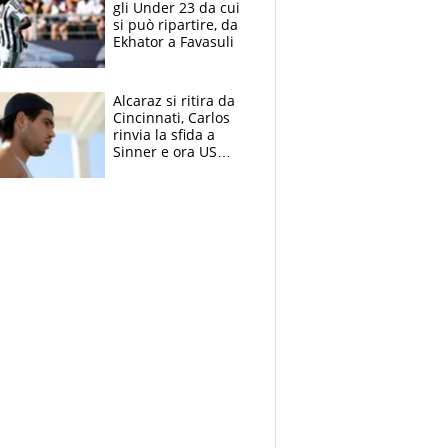
gli Under 23 da cui
si può ripartire, da
Ekhator a Favasuli
Alcaraz si ritira da
Cincinnati, Carlos
rinvia la sfida a
Sinner e ora US
Open di nuovo a
rischio