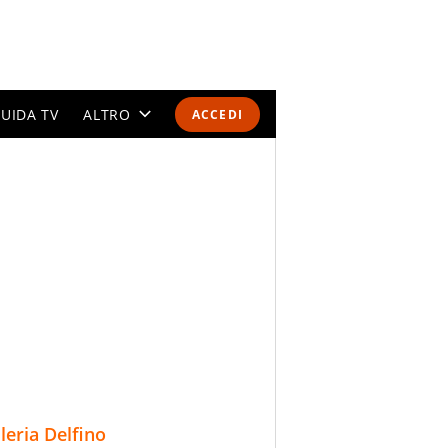
UIDA TV
ALTRO
ACCEDI
CALENDARI E CLASSIFICHE
ALTRI SPORT
MONDIALI 2026
OLIMPIADI
GOSSIP
LIFESTYLE
lleria Delfino