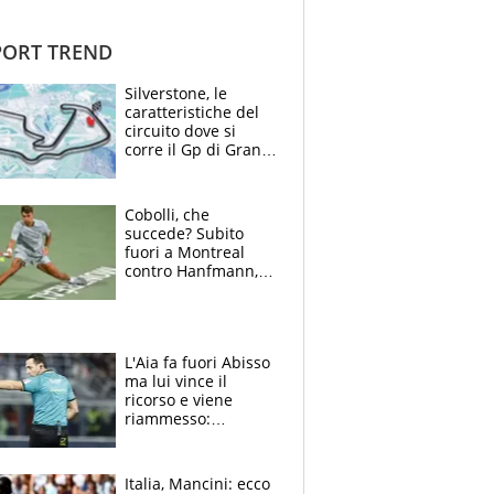
ORT TREND
Silverstone, le
caratteristiche del
circuito dove si
corre il Gp di Gran
Bretagna del
Motomondiale
Cobolli, che
succede? Subito
fuori a Montreal
contro Hanfmann,
per Flavio è tutta
colpa della tosse
L'Aia fa fuori Abisso
ma lui vince il
ricorso e viene
riammesso:
continua momento
nero per gli arbitri
Italia, Mancini: ecco