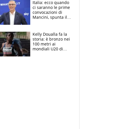
Italia: ecco quando
ci saranno le prime
convocazioni di
Mancini, spunta il
nome di Bergomi
Kelly Doualla fa la
storia: è bronzo nei
100 metri ai
mondiali U20 di
Eugene. "Ho
spazzato via l'ansia
con una gran finale"