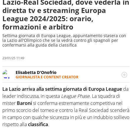
Lazio-Real Sociedad, dove vederla in
diretta tv e streaming Europa
League 2024/2025: orario,
formazioni e arbitro
Settima giornata di Europa League, appuntamento stasera con
la Lazio all'Olimpico che se la vedrà contro gli spagnoli per
confermarsi alla guida della classifica
23/01/25 11:49
Elisabetta D'Onofrio
GIORNALISTA E CONTENT CREATOR
Giornalista professionista dal 2007, scrive per curiosità
personale e necessità: soprattutto di calcio, di sport e dei
La Lazio arriva alla settima giornata di Europa League
da
suoi protagonisti, concedendosi innocenti evasioni
leader indiscussa, in questa
League Phase
. La squadra di
nell'ambito della creazione di format. Un tempo ala
mister
Baroni
si conferma estremamente competitiva nel
destra, oggi si sente a suo agio nel ruolo di libero. Cura
primo scorcio del torneo e contro la Real Sociedad scenderà
una classifica riservata dei migliori 5 calciatori di sempre.
in campo con qualche sicurezza in più e un indubbio sollievo
rispetto alla
classifica
.