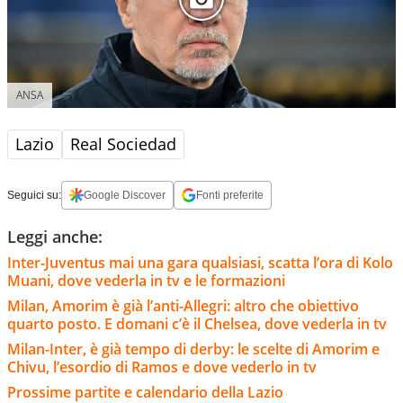
ANSA
Lazio
Real Sociedad
Seguici su:
Google Discover
Fonti preferite
Leggi anche:
Inter-Juventus mai una gara qualsiasi, scatta l’ora di Kolo
Muani, dove vederla in tv e le formazioni
Milan, Amorim è già l’anti-Allegri: altro che obiettivo
quarto posto. E domani c’è il Chelsea, dove vederla in tv
Milan-Inter, è già tempo di derby: le scelte di Amorim e
Chivu, l’esordio di Ramos e dove vederlo in tv
Prossime partite e calendario della Lazio