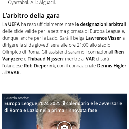
Oyarzabal. All.: Alguacil.
L’arbitro della gara
La
UEFA
ha reso ufficialmente note
le designazioni arbitrali
delle sfide valide per la settima giornata di Europa League e,
dunque, anche per la Lazio. Sarà il belga
Lawrence Visser
a
dirigere la sfida giovedì sera alle ore 21:00 allo stadio
Olimpico di Roma. Gli assistenti saranno i connazionali
Rien
Vanyzere
e
Thibaud Nijssen
; mentre al
VAR
ci sarà
l’olandese
Rob Dieperink
, con il connazionale
Dennis Higler
all’
AVAR.
Europa League 2024-2025: il calendario e le avversarie
di Roma e Lazio nella prima rinnovata fase