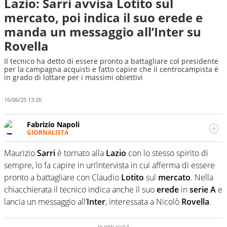
Lazio: Sarri avvisa Lotito sul
mercato, poi indica il suo erede e
manda un messaggio all’Inter su
Rovella
Il tecnico ha detto di essere pronto a battagliare col presidente
per la campagna acquisti e fatto capire che il centrocampista è
in grado di lottare per i massimi obiettivi
16/06/25 13:26
Fabrizio Napoli
GIORNALISTA
Giornalista professionista, per Virgilio Sport segue anche
il calcio ma è con la pallanuoto che esalta competenze e
Maurizio
Sarri
è tornato alla
Lazio
con lo stesso spirito di
passioni. Cura la comunicazione di HaBaWaBa, il più
sempre, lo fa capire in un’intervista in cui afferma di essere
grande festival di waterpolo per bambini al mondo
pronto a battagliare con Claudio
Lotito
sul
mercato
. Nella
chiacchierata il tecnico indica anche il suo
erede
in
serie A
e
lancia un messaggio all’
Inter
, interessata a Nicolò
Rovella
.