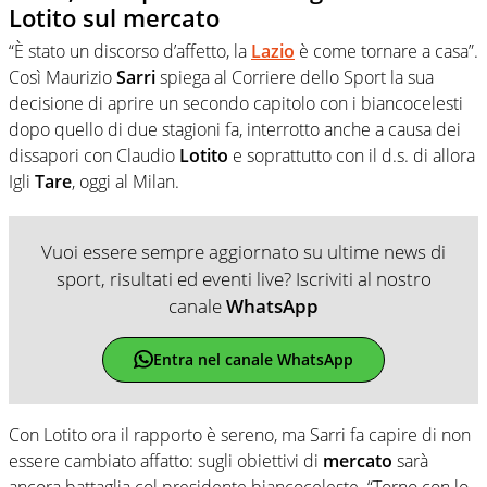
Lotito sul mercato
“È stato un discorso d’affetto, la
Lazio
è come tornare a casa”.
Così Maurizio
Sarri
spiega al Corriere dello Sport la sua
decisione di aprire un secondo capitolo con i biancocelesti
dopo quello di due stagioni fa, interrotto anche a causa dei
dissapori con Claudio
Lotito
e soprattutto con il d.s. di allora
Igli
Tare
, oggi al Milan.
Vuoi essere sempre aggiornato su ultime news di
sport, risultati ed eventi live? Iscriviti al nostro
canale
WhatsApp
Entra nel canale WhatsApp
Con Lotito ora il rapporto è sereno, ma Sarri fa capire di non
essere cambiato affatto: sugli obiettivi di
mercato
sarà
ancora battaglia col presidente biancoceleste. “Torno con lo