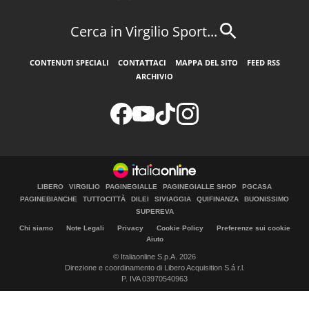
Cerca in Virgilio Sport...
CONTENUTI SPECIALI
CONTATTACI
MAPPA DEL SITO
FEED RSS
ARCHIVIO
LIBERO
VIRGILIO
PAGINEGIALLE
PAGINEGIALLE SHOP
PGCASA
PAGINEBIANCHE
TUTTOCITTÀ
DILEI
SIVIAGGIA
QUIFINANZA
BUONISSIMO
SUPEREVA
Chi siamo
Note Legali
Privacy
Cookie Policy
Preferenze sui cookie
Aiuto
© Italiaonline S.p.A. 2026
Direzione e coordinamento di Libero Acquisition S.á r.l.
P. IVA 03970540963