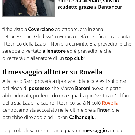
difficile da allenare, vinsi lo
scudetto grazie a Bentancur
“L’ho visto a
Coverciano
ad ottobre, era in zona
retrocessione. Gli dissi ‘arriverai a metà classifica’ – racconta
il tecnico della Lazio -. Non era convinto. Era prevedibile che
sarebbe diventato
allenatore
ed è prevedibile che
diventerà un allenatore di un
top club
”.
Il messaggio all’Inter su Rovella
Alla Lazio Sarri proverà a riportare i biancocelesti sui binari
del gioco di
possesso
che Marco
Baroni
aveva in parte
abbandonato, preferendo una squadra più “verticale”. Il faro
della sua Lazio, fa capire il tecnico, sarà Nicolò
Rovella
,
centrocampista accostato nelle ultime ore all’
Inter
, che
potrebbe dire addio ad Hakan
Calhanoglu
.
Le parole di Sarri sembrano quasi un
messaggio
al club