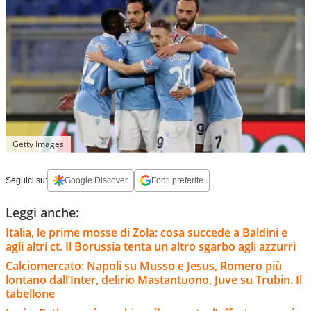
Getty Images
Seguici su:
Google Discover
Fonti preferite
Leggi anche:
Italia, le prime mosse di Zola: cosa succede a Baldini e
agli altri ct. Il Borussia tenta un altro sgarbo agli azzurri
Calciomercato: Napoli su Musso e Jesus, Romero più
lontano dall’Inter, delirio Mastantuono, Juve su Trubin. Il
tabellone