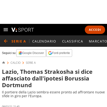
ACCEDI
SERIE A
CALENDARIO
CLASSIFICA
MARCATO
Seguici su:
Google Discover
Fonti preferite
CALCIO
SERIE A
Lazio, Thomas Strakosha si dice
affasciato dall'ipotesi Borussia
Dortmund
Il portiere della Lazio sembra essere pronto ad affrontare nuove
sfide in giro per l'Europa.
08/02/21 21:45