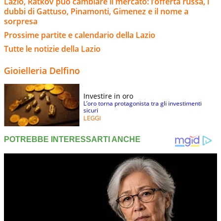
Lazio, Ratkov può cambiare il mercato: l’offerta russa, i
dubbi di Gattuso, Pinamonti, Gimenez e il nome a
sorpresa
Prossime partite e calendario della Lazio
Tutte le notizie della Lazio
Gioielleria Delfino
Investire in oro
L’oro torna protagonista tra gli investimenti
sicuri
LEGGI