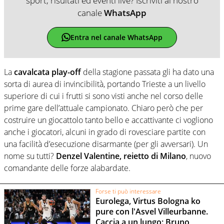
sport, risultati ed eventi live? Iscriviti al nostro
canale
WhatsApp
Entra nel canale WhatsApp
La
cavalcata play-off
della stagione passata gli ha dato una
sorta di aurea di invincibilità, portando Trieste a un livello
superiore di cui i frutti si sono visti anche nel corso delle
prime gare dell’attuale campionato. Chiaro però che per
costruire un giocattolo tanto bello e accattivante ci vogliono
anche i giocatori, alcuni in grado di rovesciare partite con
una facilità d’esecuzione disarmante (per gli avversari). Un
nome su tutti?
Denzel Valentine, reietto di Milano
, nuovo
comandante delle forze alabardate.
Forse ti può interessare
Eurolega, Virtus Bologna ko
pure con l'Asvel Villeurbanne.
Caccia a un lungo: Bruno