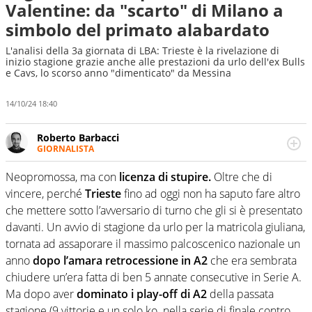
Valentine: da "scarto" di Milano a
simbolo del primato alabardato
L'analisi della 3a giornata di LBA: Trieste è la rivelazione di
inizio stagione grazie anche alle prestazioni da urlo dell'ex Bulls
e Cavs, lo scorso anno "dimenticato" da Messina
14/10/24 18:40
Roberto Barbacci
GIORNALISTA
Giornalista (pubblicista) sportivo a tutto campo, è il
tuttologo di Virgilio Sport. Provate a chiedergli di boxe, di
Neopromossa, ma con
licenza di stupire.
Oltre che di
scherma, di volley o di curling: ve ne farà innamorare
vincere, perché
Trieste
fino ad oggi non ha saputo fare altro
che mettere sotto l’avversario di turno che gli si è presentato
davanti. Un avvio di stagione da urlo per la matricola giuliana,
tornata ad assaporare il massimo palcoscenico nazionale un
anno
dopo l’amara retrocessione in A2
che era sembrata
chiudere un’era fatta di ben 5 annate consecutive in Serie A.
Ma dopo aver
dominato i play-off di A2
della passata
stagione (9 vittorie e un solo ko. nella serie di finale contro