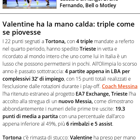
Fernando, Bell o Motley
Valentine ha la mano calda: triple come
se piovesse
I 22 punti segnati a
Tortona,
con
4 triple
mandate a referto
nel quarto periodo, hanno spedito
Trieste
in vetta e
ricordato al mondo intero che uno come lui in Italia è un
lusso che possono permettersi in pochi. All’Olimpia lo scorso
anno è passato sottotraccia:
4 partite appena in LBA per
complessivi 32’ di impiego
, con 15 punti totali realizzati e
l’esclusione dalle rotazioni durante i play-off.
Coach Messina
l’ha ritenuto estraneo al progetto
EA7 Exchange, Trieste
l’ha
accolto alla stregua di un
nuovo Messia,
come dimostrano
abbondantemente i numeri delle prime tre uscite:
19.3
punti di media a partita
con una percentuale dall’arco
appena inferiore al 49%, più
6 rimbalzi e 5 assist
.
Tortona
c’è rimasta di stucco:
Valentine
ha preso per mano