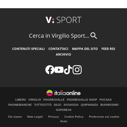
Cerca in Virgilio Sport...
CONTENUTI SPECIALI
CONTATTACI
MAPPA DEL SITO
FEED RSS
ARCHIVIO
LIBERO
VIRGILIO
PAGINEGIALLE
PAGINEGIALLE SHOP
PGCASA
PAGINEBIANCHE
TUTTOCITTÀ
DILEI
SIVIAGGIA
QUIFINANZA
BUONISSIMO
SUPEREVA
Chi siamo
Note Legali
Privacy
Cookie Policy
Preferenze sui cookie
Aiuto