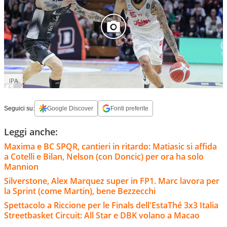
IPA
Seguici su:
Google Discover
Fonti preferite
Leggi anche:
Maxima e BC SPQR, cantieri in ritardo: Matiasic si affida
a Cotelli e Bilan, Nelson (con Doncic) per ora ha solo
Mannion
Silverstone, Alex Marquez super in FP1. Marc lavora per
la Sprint (come Martin), bene Bezzecchi
Spettacolo a Riccione per le Finals dell'EstaThé 3x3 Italia
Streetbasket Circuit: All Star e DBK volano a Macao