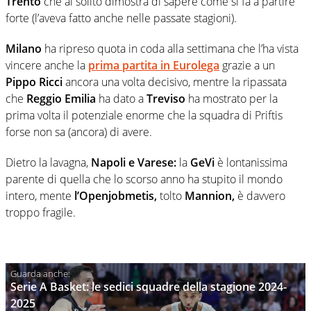
Trento
che al solito dimostra di sapere come si fa a partire
forte (l’aveva fatto anche nelle passate stagioni).
Milano
ha ripreso quota in coda alla settimana che l’ha vista
vincere anche la
prima partita in Eurolega
grazie a un
Pippo Ricci
ancora una volta decisivo, mentre la ripassata
che
Reggio Emilia
ha dato a
Treviso
ha mostrato per la
prima volta il potenziale enorme che la squadra di Priftis
forse non sa (ancora) di avere.
Dietro la lavagna,
Napoli e Varese:
la
GeVi
è lontanissima
parente di quella che lo scorso anno ha stupito il mondo
intero, mente
l’Openjobmetis,
tolto
Mannion,
è davvero
troppo fragile.
Serie A Basket: le sedici squadre della stagione 2024-
2025