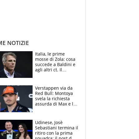
ME NOTIZIE
Italia, le prime
mosse di Zola: cosa
succede a Baldini e
agli altri ct. Il
Borussia tenta un
altro sgarbo agli
azzurri
Verstappen via da
Red Bull: Montoya
svela la richiesta
assurda di Max e lo
avverte: “Sicuro
Mercedes e
McLaren siano
Udinese, Josè
meglio?”
Sebastiani termina il
ritiro con la prima
squadra: il post del