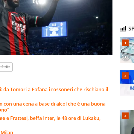
SP
eferite
: da Tomori a Fofana i rossoneri che rischiano il
am con una cena a base di alcol che è una buona
iono"
e e Frattesi, beffa Inter, le 48 ore di Lukaku,
 Milan