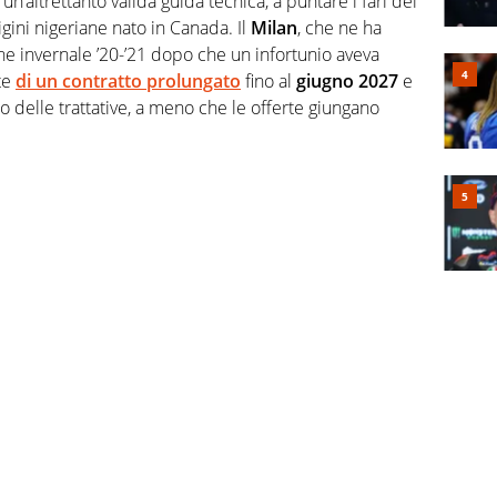
un’altrettanto valida guida tecnica, a puntare i fari del
igini nigeriane nato in Canada. Il
Milan
, che ne ha
one invernale ’20-’21 dopo che un infortunio aveva
rte
di un contratto prolungato
fino al
giugno 2027
e
lo delle trattative, a meno che le offerte giungano