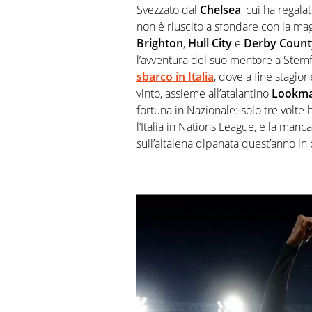
Svezzato dal
Chelsea
, cui ha regala
non è riuscito a sfondare con la magl
Brighton
,
Hull City
e
Derby Count
l’avventura del suo mentore a Stem
sbarco in Italia
, dove a fine stagio
vinto, assieme all’atalantino
Lookm
fortuna in Nazionale: solo tre volte 
l’Italia in Nations League, e la man
sull’altalena dipanata quest’anno i