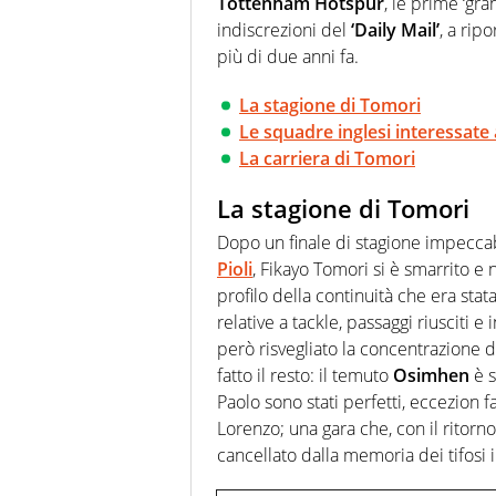
Tottenham Hotspur
, le prime ‘gra
indiscrezioni del
‘Daily Mail’
, a rip
più di due anni fa.
La stagione di Tomori
Le squadre inglesi interessate
La carriera di Tomori
La stagione di Tomori
Dopo un finale di stagione impecca
Pioli
, Fikayo Tomori si è smarrito e n
profilo della continuità che era stat
relative a tackle, passaggi riusciti e
però risvegliato la concentrazione d
fatto il resto: il temuto
Osimhen
è s
Paolo sono stati perfetti, eccezion f
Lorenzo; una gara che, con il ritorn
cancellato dalla memoria dei tifosi