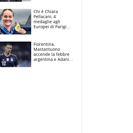
figlio Daniele
Chi è Chiara
Pellacani, 4
medaglie agli
Europei di Parigi
2026, papà
Giampaolo
giornalista, mamma
Fiorentina,
insegnante e il
Mastantuono
fratello calciatore
accende la febbre
argentina e Adani
impazzisce. Ma
Antognoni ‘rovina la
festa’ a Commisso