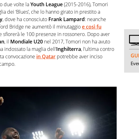
to due volte la
Youth League
(2015-2016), Tomori
ia dei ‘Blues’, che lo hanno girato in prestito a
y
, dove ha conosciuto
Frank Lampard
: neanche
ford Bridge ne aumentò il minutaggio
e così fu
ne sfiorerà le 100 presenze in rossonero. Dopo aver
an
, il
Mondiale U20
nel 2017, Tomori non ha avuto
ha indossato la maglia dell’
Inghilterra
, l’ultima contro
GUI
cata convocazione
in Qatar
potrebbe aver inciso
Even
n campo.