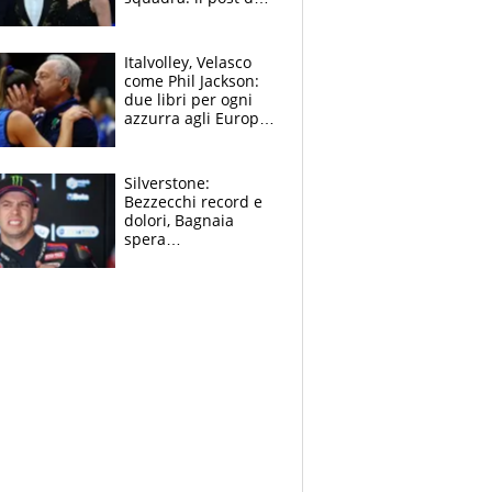
figlio di Amadeus e
Sanremo sullo
sfondo
Italvolley, Velasco
come Phil Jackson:
due libri per ogni
azzurra agli Europei.
Quello per Sylla è
“geniale”
Silverstone:
Bezzecchi record e
dolori, Bagnaia
spera
nell'antidolorifico,
Marquez si tira fuori
e vota Aprilia