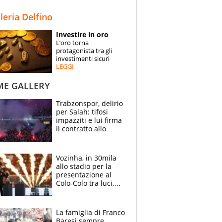
STORIE
lleria Delfino
SPECIALI
Investire in oro
L’oro torna
ESPERTI
protagonista tra gli
investimenti sicuri
LEGGI
CONTATTI
ME GALLERY
Trabzonspor, delirio
per Salah: tifosi
impazziti e lui firma
il contratto allo
stadio
Vozinha, in 30mila
allo stadio per la
presentazione al
Colo-Colo tra luci,
spettacolo, elicotteri
e paracadutisti
La famiglia di Franco
Baresi sempre