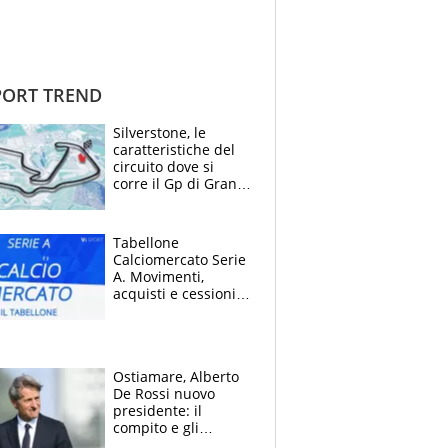
ORT TREND
Silverstone, le
caratteristiche del
circuito dove si
corre il Gp di Gran
Bretagna del
Motomondiale
Tabellone
Calciomercato Serie
A. Movimenti,
acquisti e cessioni:
estate 2026-27
Ostiamare, Alberto
De Rossi nuovo
presidente: il
compito e gli
obiettivi ricevuti dal