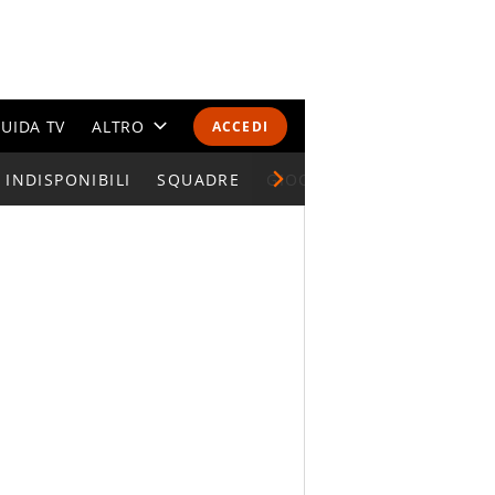
UIDA TV
ALTRO
ACCEDI
INDISPONIBILI
CALENDARI E CLASSIFICHE
SQUADRE
GIOCATORI SERIE A
ALTRI SPORT
MONDIALI 2026
OLIMPIADI
GOSSIP
LIFESTYLE