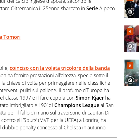
ndi’ del calcio inglese disposte, secondo le
ortare Oltremanica il 25enne sbarcato in
Serie
A poco
 a Tomori
bile,
coinciso con la volata tricolore della banda
on ha fornito prestazioni all’altezza, specie sotto il
a la chiave di volta per primeggiare nelle classifiche
 interventi puliti sul pallone. Il profumo d’Europa ha
el classe 1997 e il fare coppia con
Simon Kjaer
ha
tato imbrigliato e i 90′ di
Champions League
al San
atta per il fallo di mano sul traversone di capitan Di
o contro gli ‘Spurs’ (MVP per la UEFA) a Londra, ha
 il dubbio penalty concesso al Chelsea in autunno.