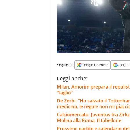
Seguici su:
Google Discover
Fonti pr
Leggi anche:
Milan, Amorim prepara il repulisti
“taglio”
De Zerbi: "Ho salvato il Tottenh
medicina, le regole non mi piacc
Calciomercato: Juventus tra Zirkze
Molina alla Roma. Il tabellone
Prossime partite e calendario del