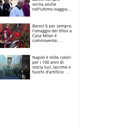
vicina anche
nell'ultimo viaggio,
la moglie Maura, i
figli e i suoi cari
circondati
Baresi 6 per sempre,
dall'affetto dei tifosi
l'omaggio dei tifosi a
Casa Milan è
commovente:
maglie, bandiere,
sciarpe, lacrime e
bigliettini
Napoli è mille colori:
per i 100 anni di
storia luci, lacrime e
fuochi d'artificio: De
Laurentiis salta al
coro anti-Juve