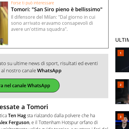
Forse ti può interessare
Tomori: "San Siro pieno è bellissimo"
Il difensore del Milan: "Dal giorno in cui
sono arrivato eravamo consapevoli di
avere un'ottima squadra".
ULTI
o su ultime news di sport, risultati ed eventi
ti al nostro canale
WhatsApp
ra nel canale WhatsApp
ressate a Tomori
tica
Ten Hag
sta rialzando dalla polvere che ha
Alex Ferguson
, e il Tottenham Hotspur orfano di