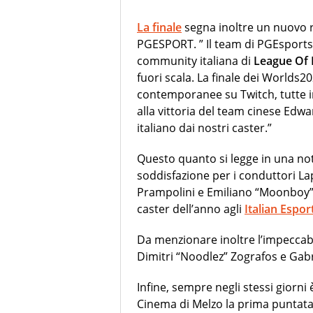
La finale
segna inoltre un nuovo re
PGESPORT. ” Il team di PGEsports,
community italiana di
League Of
fuori scala. La finale dei Worlds
contemporanee su Twitch, tutte i
alla vittoria del team cinese Ed
italiano dai nostri caster.”
Questo quanto si legge in una not
soddisfazione per i conduttori L
Prampolini e Emiliano “Moonboy” M
caster dell’anno agli
Italian Espo
Da menzionare inoltre l’impeccabi
Dimitri “Noodlez” Zografos e Gabr
Infine, sempre negli stessi giorni 
Cinema di Melzo la prima puntata 