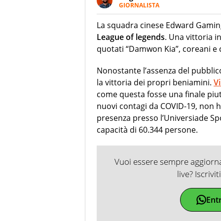
GIORNALISTA
Giornalista sportivo e profess
insieme a club, leghe e brand 
La squadra cinese Edward Gaming
del Social Football Summit di R
League of legends
. Una vittoria 
all’intreccio tra i mondi del c
quotati “Damwon Kia”, coreani e c
Nonostante l’assenza del pubblico,
la vittoria dei propri beniamini.
V
come questa fosse una finale piut
nuovi contagi da COVID-19, non h
presenza presso l’Universiade Sp
capacità di 60.344 persone.
Vuoi essere sempre aggiornat
live? Iscrivi
Ent