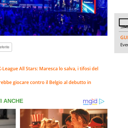
GUI
Even
eferite
ague All Stars: Maresca lo salva, i tifosi del
rebbe giocare contro il Belgio al debutto in