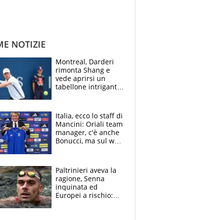
ME NOTIZIE
Montreal, Darderi
rimonta Shang e
vede aprirsi un
tabellone intrigante:
"Penso solo a
Borges, ma sono
felice del mio livello"
Italia, ecco lo staff di
Mancini: Oriali team
manager, c'è anche
Bonucci, ma sul web
infuria la polemica
Paltrinieri aveva la
ragione, Senna
inquinata ed
Europei a rischio:
allenamenti fermi,
cosa succede