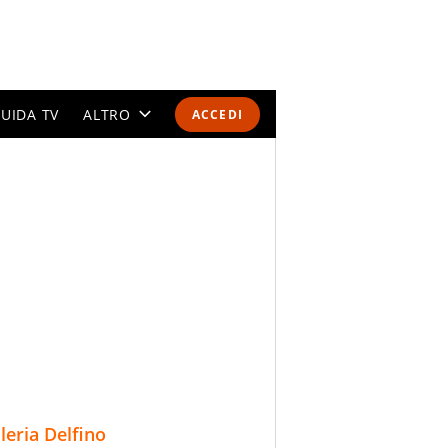
UIDA TV
ALTRO
ACCEDI
CALENDARI E CLASSIFICHE
ALTRI SPORT
MONDIALI 2026
OLIMPIADI
GOSSIP
LIFESTYLE
lleria Delfino