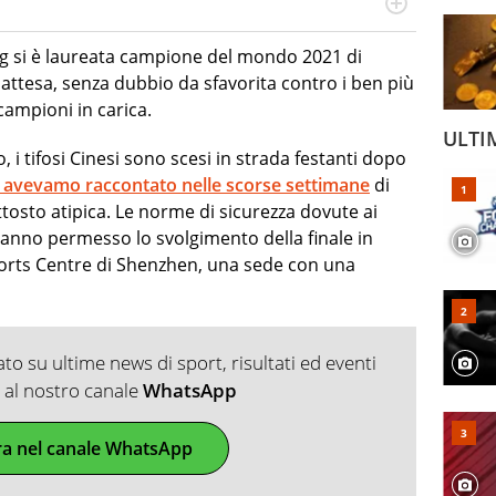
ionista nel mondo della comunicazione digitale. Lavora
nel mondo del calcio. È ormai da anni una delle anime
 si è laureata campione del mondo 2021 di
oma. Per Virgilio Sport cura gli approfondimenti relativi
inattesa, senza dubbio da sfavorita contro i ben più
alcio, della comunicazione e del marketing
ampioni in carica.
ULTI
 i tifosi Cinesi sono scesi in strada festanti dopo
i avevamo raccontato nelle scorse settimane
di
tosto atipica. Le norme di sicurezza dovute ai
anno permesso lo svolgimento della finale in
orts Centre di Shenzhen, una sede con una
o su ultime news di sport, risultati ed eventi
ti al nostro canale
WhatsApp
ra nel canale WhatsApp