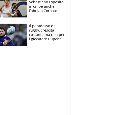
Sebastiano Esposito
irrompe anche
Fabrizio Corona:
“Ecco cosa è
successo, ho le
prove”
Il paradosso del
rugby, crescita
costante ma non per
i giocatori: Dupont
(il più pagato al
mondo) guadagna
solo 1,4 milioni
all'anno