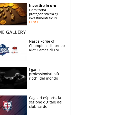
STORIE
Investire in oro
L’oro torna
SPECIALI
protagonista tra gli
investimenti sicuri
LEGGI
ESPERTI
ME GALLERY
CONTATTI
Nasce Forge of
Champions, il torneo
Riot Games di LoL
I gamer
professionisti più
ricchi del mondo
Cagliari eSports, la
sezione digitale del
club sardo