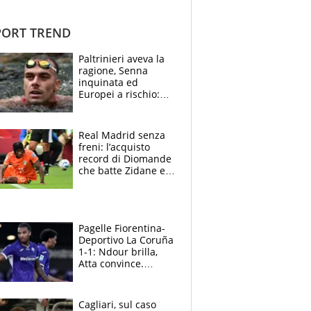
ORT TREND
Paltrinieri aveva la
ragione, Senna
inquinata ed
Europei a rischio:
allenamenti fermi,
cosa succede
adesso
Real Madrid senza
freni: l’acquisto
record di Diomande
che batte Zidane e
Ronaldo. Vinicius
rinnova: le cifre
Pagelle Fiorentina-
Deportivo La Coruña
1-1: Ndour brilla,
Atta convince.
Pongracic rovina
tutto nel finale
Cagliari, sul caso