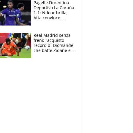
adesso
Pagelle Fiorentina-
Deportivo La Coruña
1-1: Ndour brilla,
Atta convince.
Pongracic rovina
tutto nel finale
Real Madrid senza
freni: l’acquisto
record di Diomande
che batte Zidane e
Ronaldo. Vinicius
rinnova: le cifre