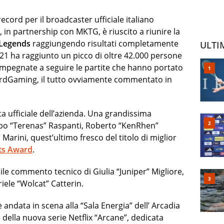
cord per il broadcaster ufficiale italiano
 in partnership con MKTG, è riuscito a riunire la
 Legends
raggiungendo risultati completamente
ULTI
2021 ha raggiunto un picco di oltre 42.000 persone
mpegnate a seguire le partite che hanno portato
wardGaming, il tutto ovviamente commentato in
a ufficiale dell’azienda. Una grandissima
apo “Terenas” Raspanti, Roberto “KenRhen”
arini, quest’ultimo fresco del titolo di miglior
rts Award
.
le commento tecnico di Giulia “Juniper” Migliore,
iele “Wolcat” Catterin.
è andata in scena alla “Sala Energia” dell’ Arcadia
della nuova serie Netflix “Arcane”, dedicata