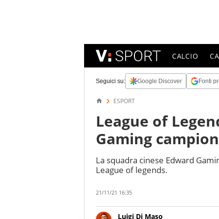
CALCIO
C
Seguici su:
Google Discover
Fonti pr
ESPORT
League of Legen
Gaming campion
La squadra cinese Edward Gamin
League of legends.
21/11/21 16:35
Luigi Di Maso