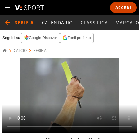
ACCEDI
SERIE A
CALENDARIO
CLASSIFICA
MARCATO
Seguici su:
Google Discover
Fonti preferite
CALCIO
SERIE A