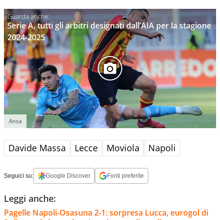
Serie A, tutti gli arbitri designati dall’AIA per la stagione
2024-2025
Ansa
Davide Massa
Lecce
Moviola
Napoli
Seguici su:
Google Discover
Fonti preferite
Leggi anche:
Pagelle Napoli-Osasuna 2-1: sorpresa Lucca, eurogol di