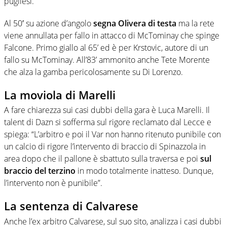
pugliesi.
Al 50′ su azione d’angolo
segna Olivera di testa
ma la rete
viene annullata per fallo in attacco di McTominay che spinge
Falcone. Primo giallo al 65’ ed è per Krstovic, autore di un
fallo su McTominay. All’83’ ammonito anche Tete Morente
che alza la gamba pericolosamente su Di Lorenzo.
La moviola di Marelli
A fare chiarezza sui casi dubbi della gara è Luca Marelli. Il
talent di Dazn si sofferma sul rigore reclamato dal Lecce e
spiega: “L’arbitro e poi il Var non hanno ritenuto punibile con
un calcio di rigore l’intervento di braccio di Spinazzola in
area dopo che il pallone è sbattuto sulla traversa e poi
sul
braccio del terzino
in modo totalmente inatteso. Dunque,
l’intervento non è punibile”.
La sentenza di Calvarese
Anche l’ex arbitro Calvarese, sul suo sito, analizza i casi dubbi