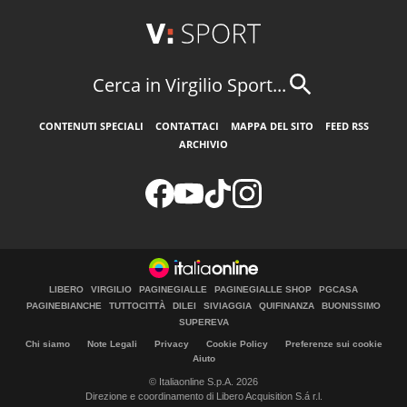
Cerca in Virgilio Sport...
CONTENUTI SPECIALI
CONTATTACI
MAPPA DEL SITO
FEED RSS
ARCHIVIO
LIBERO
VIRGILIO
PAGINEGIALLE
PAGINEGIALLE SHOP
PGCASA
PAGINEBIANCHE
TUTTOCITTÀ
DILEI
SIVIAGGIA
QUIFINANZA
BUONISSIMO
SUPEREVA
Chi siamo
Note Legali
Privacy
Cookie Policy
Preferenze sui cookie
Aiuto
© Italiaonline S.p.A. 2026
Direzione e coordinamento di Libero Acquisition S.á r.l.