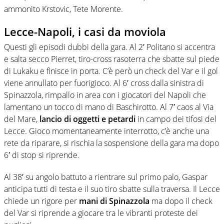
ammonito Krstovic, Tete Morente.
Lecce-Napoli, i casi da moviola
Questi gli episodi dubbi della gara. Al 2′ Politano si accentra
e salta secco Pierret, tiro-cross rasoterra che sbatte sul piede
di Lukaku e finisce in porta. C’è però un check del Var e il gol
viene annullato per fuorigioco. Al 6′ cross dalla sinistra di
Spinazzola, rimpallo in area con i giocatori del Napoli che
lamentano un tocco di mano di Baschirotto. Al 7′ caos al Via
del Mare,
lancio di oggetti e petardi
in campo dei tifosi del
Lecce. Gioco momentaneamente interrotto, c’è anche una
rete da riparare, si rischia la sospensione della gara ma dopo
6′ di stop si riprende.
Al 38′ su angolo battuto a rientrare sul primo palo, Gaspar
anticipa tutti di testa e il suo tiro sbatte sulla traversa. Il Lecce
chiede un rigore per
mani di Spinazzola
ma dopo il check
del Var si riprende a giocare tra le vibranti proteste dei