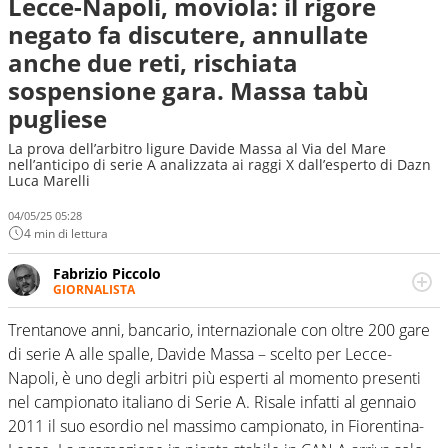
Lecce-Napoli, moviola: il rigore
negato fa discutere, annullate
anche due reti, rischiata
sospensione gara. Massa tabù
pugliese
La prova dell’arbitro ligure Davide Massa al Via del Mare
nell’anticipo di serie A analizzata ai raggi X dall’esperto di Dazn
Luca Marelli
04/05/25 05:28
4 min di lettura
Fabrizio Piccolo
GIORNALISTA
Nella sua carriera ha seguito numerose manifestazioni
sportive e collaborato con agenzie e testate. Esperienza,
Trentanove anni, bancario, internazionale con oltre 200 gare
competenza, conoscenza e memoria storica. Si occupa
di serie A alle spalle, Davide Massa – scelto per Lecce-
prevalentemente di calcio
Napoli, è uno degli arbitri più esperti al momento presenti
nel campionato italiano di Serie A. Risale infatti al gennaio
2011 il suo esordio nel massimo campionato, in Fiorentina-