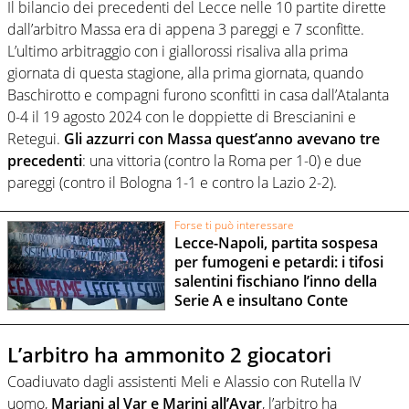
Il bilancio dei precedenti del Lecce nelle 10 partite dirette
dall’arbitro Massa era di appena 3 pareggi e 7 sconfitte.
L’ultimo arbitraggio con i giallorossi risaliva alla prima
giornata di questa stagione, alla prima giornata, quando
Baschirotto e compagni furono sconfitti in casa dall’Atalanta
0-4 il 19 agosto 2024 con le doppiette di Brescianini e
Retegui.
Gli azzurri con Massa quest’anno avevano tre
precedenti
: una vittoria (contro la Roma per 1-0) e due
pareggi (contro il Bologna 1-1 e contro la Lazio 2-2).
Forse ti può interessare
Lecce-Napoli, partita sospesa
per fumogeni e petardi: i tifosi
salentini fischiano l’inno della
Serie A e insultano Conte
L’arbitro ha ammonito 2 giocatori
Coadiuvato dagli assistenti Meli e Alassio con Rutella IV
uomo,
Mariani al Var e Marini all’Avar
, l’arbitro ha