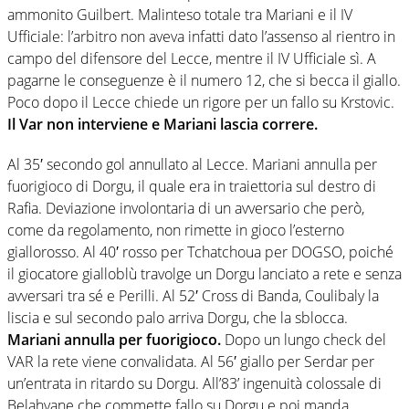
ammonito Guilbert. Malinteso totale tra Mariani e il IV
Ufficiale: l’arbitro non aveva infatti dato l’assenso al rientro in
campo del difensore del Lecce, mentre il IV Ufficiale sì. A
pagarne le conseguenze è il numero 12, che si becca il giallo.
Poco dopo il Lecce chiede un rigore per un fallo su Krstovic.
Il Var non interviene e Mariani lascia correre.
Al 35′ secondo gol annullato al Lecce. Mariani annulla per
fuorigioco di Dorgu, il quale era in traiettoria sul destro di
Rafia. Deviazione involontaria di un avversario che però,
come da regolamento, non rimette in gioco l’esterno
giallorosso. Al 40′ rosso per Tchatchoua per DOGSO, poiché
il giocatore gialloblù travolge un Dorgu lanciato a rete e senza
avversari tra sé e Perilli. Al 52′ Cross di Banda, Coulibaly la
liscia e sul secondo palo arriva Dorgu, che la sblocca.
Mariani annulla per fuorigioco.
Dopo un lungo check del
VAR la rete viene convalidata. Al 56′ giallo per Serdar per
un’entrata in ritardo su Dorgu. All’83’ ingenuità colossale di
Belahyane che commette fallo su Dorgu e poi manda