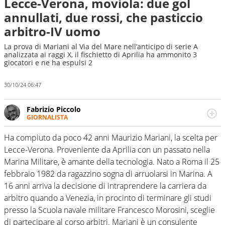
Lecce-Verona, moviola: due gol
annullati, due rossi, che pasticcio
arbitro-IV uomo
La prova di Mariani al Via del Mare nell’anticipo di serie A
analizzata ai raggi X, il fischietto di Aprilia ha ammonito 3
giocatori e ne ha espulsi 2
30/10/24 06:47
Fabrizio Piccolo
GIORNALISTA
Nella sua carriera ha seguito numerose manifestazioni
sportive e collaborato con agenzie e testate. Esperienza,
Ha compiuto da poco 42 anni Maurizio Mariani, la scelta per
competenza, conoscenza e memoria storica. Si occupa
Lecce-Verona. Proveniente da Aprilia con un passato nella
prevalentemente di calcio
Marina Militare, è amante della tecnologia. Nato a Roma il 25
febbraio 1982 da ragazzino sogna di arruolarsi in Marina. A
16 anni arriva la decisione di intraprendere la carriera da
arbitro quando a Venezia, in procinto di terminare gli studi
presso la Scuola navale militare Francesco Morosini, sceglie
di partecipare al corso arbitri. Mariani è un consulente