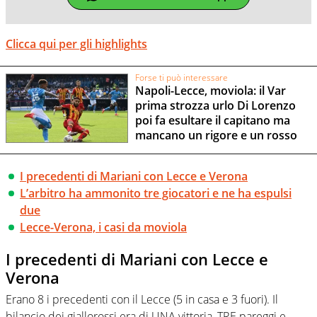
Clicca qui per gli highlights
Forse ti può interessare
Napoli-Lecce, moviola: il Var
prima strozza urlo Di Lorenzo
poi fa esultare il capitano ma
mancano un rigore e un rosso
I precedenti di Mariani con Lecce e Verona
L’arbitro ha ammonito tre giocatori e ne ha espulsi
due
Lecce-Verona, i casi da moviola
I precedenti di Mariani con Lecce e
Verona
Erano 8 i precedenti con il Lecce (5 in casa e 3 fuori). Il
bilancio dei giallorossi era di UNA vittoria, TRE pareggi e