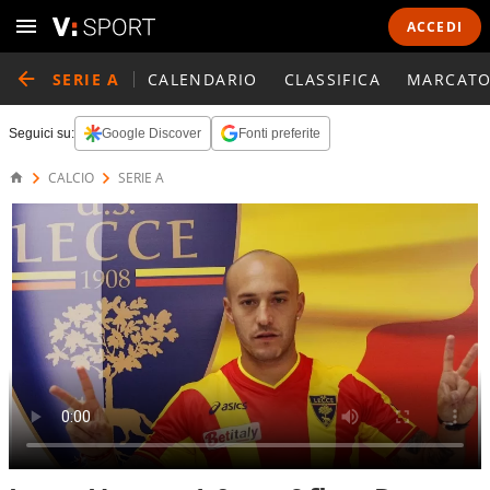
ACCEDI
SERIE A
CALENDARIO
CLASSIFICA
MARCATO
Seguici su:
Google Discover
Fonti preferite
CALCIO
SERIE A