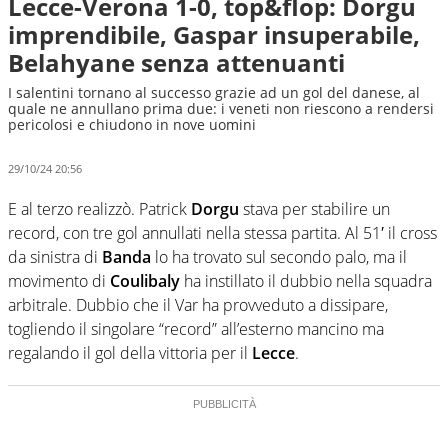
Lecce-Verona 1-0, top&flop: Dorgu
imprendibile, Gaspar insuperabile,
Belahyane senza attenuanti
I salentini tornano al successo grazie ad un gol del danese, al
quale ne annullano prima due: i veneti non riescono a rendersi
pericolosi e chiudono in nove uomini
29/10/24 20:56
E al terzo realizzò. Patrick
Dorgu
stava per stabilire un
record, con tre gol annullati nella stessa partita. Al 51′ il cross
da sinistra di
Banda
lo ha trovato sul secondo palo, ma il
movimento di
Coulibaly
ha instillato il dubbio nella squadra
arbitrale. Dubbio che il Var ha provveduto a dissipare,
togliendo il singolare “record” all’esterno mancino ma
regalando il gol della vittoria per il
Lecce
.