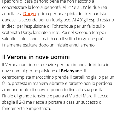
I padroni di casa partono bene ma non riescono a
concretizzare la loro superiorità. Al 21′ e al 35′ le due reti
annullate a
Dorgu
: prima per una spinta del trequartista
danese, la seconda per un fuorigioco. Al 40′ gli ospiti restano
in dieci per l’espulsione di Tchatchoua per un fallo sullo
scatenato Dorgu lanciato a rete. Poi nel secondo tempo i
salentini sbloccano il match con il solito Dorgu che può
finalmente esultare dopo un iniziale annullamento.
Il Verona in nove uomini
Il Verona non riesce a reagire perché rimane addirittura in
nove uomini per l’espulsione di
Belahyane
. Il
centrocampista marocchino prende il cartellino giallo per un
fallo, protesta in maniera vibrante e l’arbitro non lo perdona
ammonendolo di nuovo e ponendo fine alla sua partita.
Finale di grande tensione e paura al Via del Mare, il Lecce
sbaglia il 2-0 ma riesce a portare a casa un successo di
fondamentale importanza.