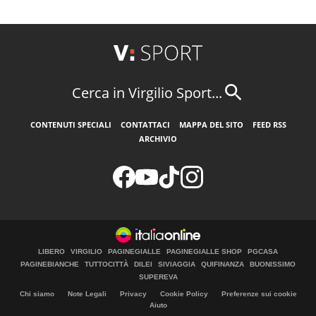
Cerca in Virgilio Sport...
CONTENUTI SPECIALI
CONTATTACI
MAPPA DEL SITO
FEED RSS
ARCHIVIO
LIBERO
VIRGILIO
PAGINEGIALLE
PAGINEGIALLE SHOP
PGCASA
PAGINEBIANCHE
TUTTOCITTÀ
DILEI
SIVIAGGIA
QUIFINANZA
BUONISSIMO
SUPEREVA
Chi siamo
Note Legali
Privacy
Cookie Policy
Preferenze sui cookie
Aiuto