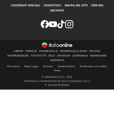
CONTENUTI SPECIALI
CONTATTACI
MAPPA DEL SITO
FEED RSS
ARCHIVIO
LIBERO
VIRGILIO
PAGINEGIALLE
PAGINEGIALLE SHOP
PGCASA
PAGINEBIANCHE
TUTTOCITTÀ
DILEI
SIVIAGGIA
QUIFINANZA
BUONISSIMO
SUPEREVA
Chi siamo
Note Legali
Privacy
Cookie Policy
Preferenze sui cookie
Aiuto
© Italiaonline S.p.A. 2026
Direzione e coordinamento di Libero Acquisition S.á r.l.
P. IVA 03970540963