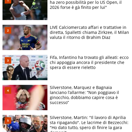
ha zero possibilità per lo US Open, il
2026 forse è gà finito per lui"
LIVE Calciomercato affari e trattative in
diretta, Spalletti chiama Zirkzee, il Milan
valuta il ritorno di Brahim Diaz
Fifa, Infantino ha trovato gli alleati: ecco
chi appoggia ancora il presidente che
spera di essere rieletto
Silverstone, Marquez e Bagnaia
lanciano l’allarme: “Non poggiavo il
ginocchio, dobbiamo capire cosa è
successo”
Silverstone, Martin: "Il lavoro di Aprilia
sta ripagando". Le lacrime di Bezzecchi:
"Ho dato tutto, spero di finire la gara