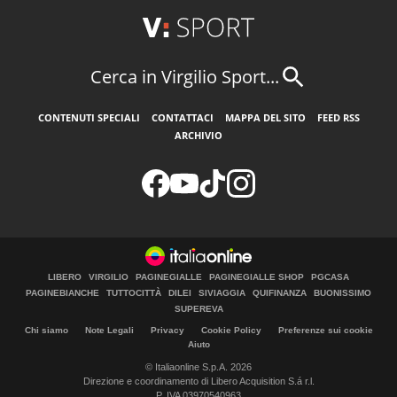
Cerca in Virgilio Sport...
CONTENUTI SPECIALI
CONTATTACI
MAPPA DEL SITO
FEED RSS
ARCHIVIO
LIBERO
VIRGILIO
PAGINEGIALLE
PAGINEGIALLE SHOP
PGCASA
PAGINEBIANCHE
TUTTOCITTÀ
DILEI
SIVIAGGIA
QUIFINANZA
BUONISSIMO
SUPEREVA
Chi siamo
Note Legali
Privacy
Cookie Policy
Preferenze sui cookie
Aiuto
© Italiaonline S.p.A. 2026
Direzione e coordinamento di Libero Acquisition S.á r.l.
P. IVA 03970540963