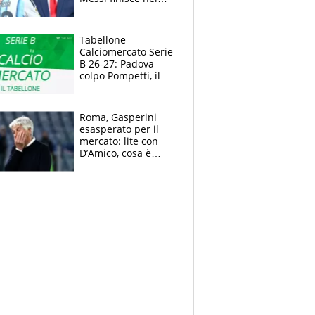
meme, la Seleccion
travolta dalle
polemiche
Tabellone
Calciomercato Serie
B 26-27: Padova
colpo Pompetti, il
Sudtirol annuncia
Bjarkason
Roma, Gasperini
esasperato per il
mercato: lite con
D’Amico, cosa è
successo dopo il flop
per Nusa