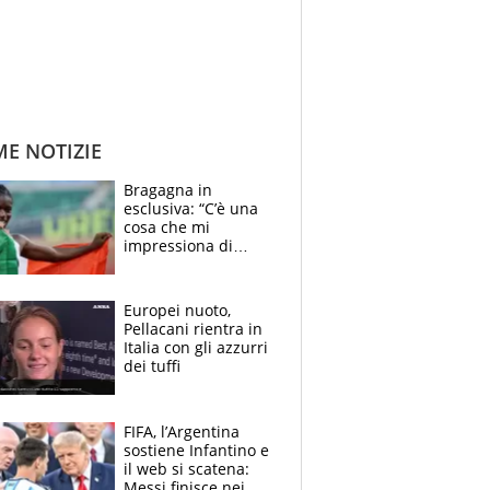
ME NOTIZIE
Bragagna in
esclusiva: “C’è una
cosa che mi
impressiona di
Doualla. Jacobs?
Ecco come è rinato”.
E svela la sorpresa
Europei nuoto,
agli Europei
Pellacani rientra in
Italia con gli azzurri
dei tuffi
FIFA, l’Argentina
sostiene Infantino e
il web si scatena:
Messi finisce nei