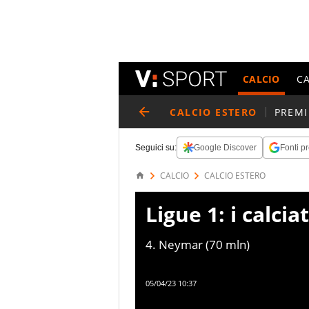
CALCIO
C
CALCIO ESTERO
PREMI
Seguici su:
Google Discover
Fonti pr
CALCIO
CALCIO ESTERO
Ligue 1: i calcia
4. Neymar (70 mln)
05/04/23 10:37