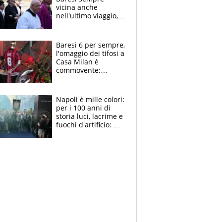
vicina anche
nell'ultimo viaggio,
la moglie Maura, i
figli e i suoi cari
circondati
Baresi 6 per sempre,
dall'affetto dei tifosi
l'omaggio dei tifosi a
Casa Milan è
commovente:
maglie, bandiere,
sciarpe, lacrime e
bigliettini
Napoli è mille colori:
per i 100 anni di
storia luci, lacrime e
fuochi d'artificio: De
Laurentiis salta al
coro anti-Juve