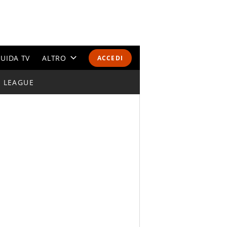
UIDA TV
ALTRO
ACCEDI
I LEAGUE
CALENDARI E CLASSIFICHE
ALTRI SPORT
MONDIALI 2026
OLIMPIADI
GOSSIP
LIFESTYLE