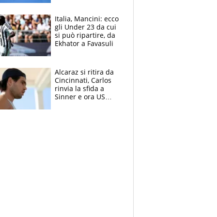
essere ripescato
Italia, Mancini: ecco
gli Under 23 da cui
si può ripartire, da
Ekhator a Favasuli
Alcaraz si ritira da
Cincinnati, Carlos
rinvia la sfida a
Sinner e ora US
Open di nuovo a
rischio