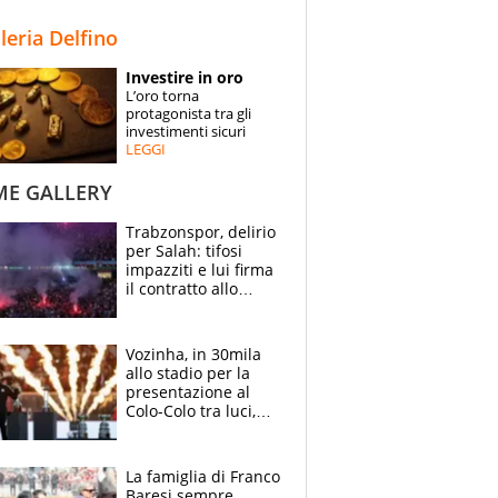
STORIE
lleria Delfino
SPECIALI
Investire in oro
L’oro torna
ESPERTI
protagonista tra gli
investimenti sicuri
LEGGI
CONTATTI
ME GALLERY
Trabzonspor, delirio
per Salah: tifosi
impazziti e lui firma
il contratto allo
stadio
Vozinha, in 30mila
allo stadio per la
presentazione al
Colo-Colo tra luci,
spettacolo, elicotteri
e paracadutisti
La famiglia di Franco
Baresi sempre