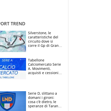
ORT TREND
Silverstone, le
caratteristiche del
circuito dove si
corre il Gp di Gran
Bretagna del
Motomondiale
Tabellone
Calciomercato Serie
A. Movimenti,
acquisti e cessioni:
estate 2026-27
Serie D, slittano a
domani i gironi:
cosa c’è dietro, le
speranze di Taranto
e Messina, chi può