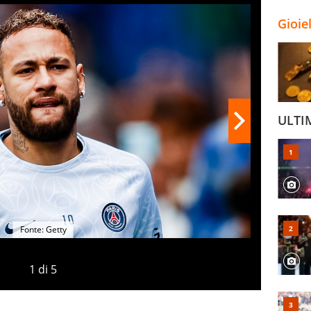
Gioie
ULTI
Fonte: Getty
1
di
5