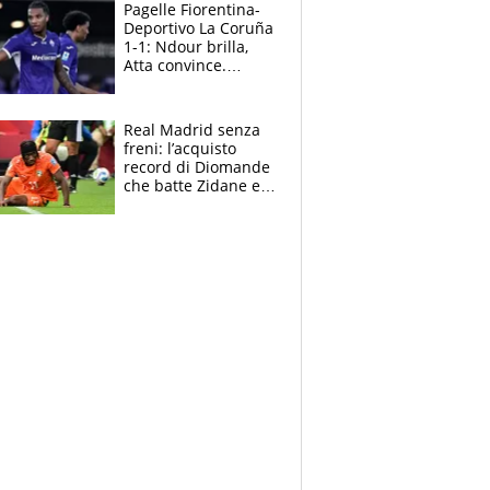
adesso
Pagelle Fiorentina-
Deportivo La Coruña
1-1: Ndour brilla,
Atta convince.
Pongracic rovina
tutto nel finale
Real Madrid senza
freni: l’acquisto
record di Diomande
che batte Zidane e
Ronaldo. Vinicius
rinnova: le cifre