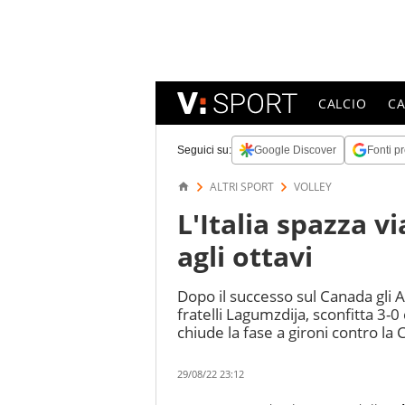
CALCIO
C
Seguici su:
Google Discover
Fonti pr
ALTRI SPORT
VOLLEY
L'Italia spazza v
agli ottavi
Dopo il successo sul Canada gli A
fratelli Lagumzdija, sconfitta 3-0
chiude la fase a gironi contro la 
29/08/22 23:12