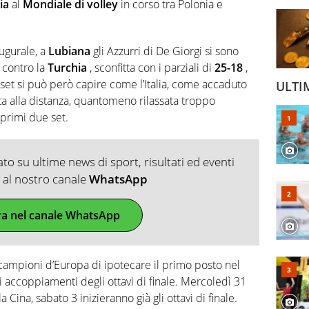
lia
al
Mondiale di volley
in corso tra Polonia e
ugurale, a
Lubiana
gli Azzurri di De Giorgi si sono
 contro la
Turchia
, sconfitta con i parziali di
25-18
,
 set si può però capire come l’Italia, come accaduto
ULTI
nta alla distanza, quantomeno rilassata troppo
primi due set.
o su ultime news di sport, risultati ed eventi
ti al nostro canale
WhatsApp
ra nel canale WhatsApp
ampioni d’Europa di ipotecare il primo posto nel
i accoppiamenti degli ottavi di finale. Mercoledì 31
 Cina, sabato 3 inizieranno già gli ottavi di finale.