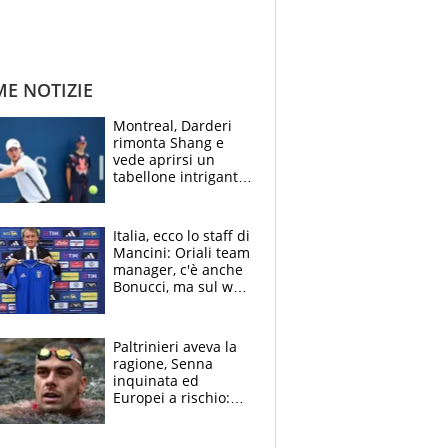
ME NOTIZIE
Montreal, Darderi
rimonta Shang e
vede aprirsi un
tabellone intrigante:
"Penso solo a
Borges, ma sono
felice del mio livello"
Italia, ecco lo staff di
Mancini: Oriali team
manager, c'è anche
Bonucci, ma sul web
infuria la polemica
Paltrinieri aveva la
ragione, Senna
inquinata ed
Europei a rischio:
allenamenti fermi,
cosa succede