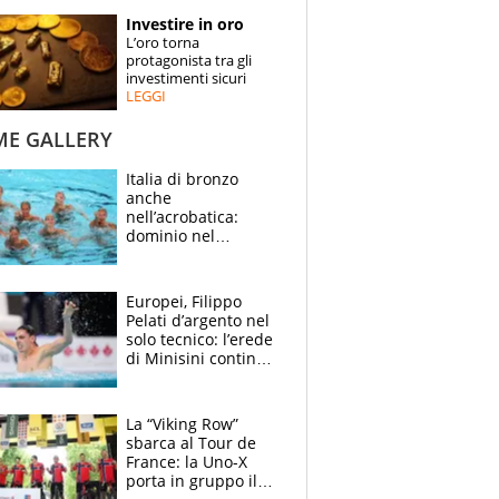
STORIE
Investire in oro
L’oro torna
SPECIALI
protagonista tra gli
investimenti sicuri
LEGGI
ESPERTI
ME GALLERY
CONTATTI
Italia di bronzo
anche
nell’acrobatica:
dominio nel
medagliere, ora
tocca a Ceccon, Curti
e compagni
Europei, Filippo
continuare
Pelati d’argento nel
solo tecnico: l’erede
di Minisini continua
a stupire, Los
Angeles è già nel
mirino
La “Viking Row”
sbarca al Tour de
France: la Uno-X
porta in gruppo il