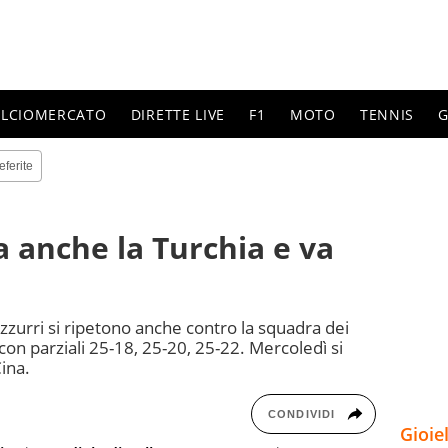
ALCIOMERCATO
DIRETTE LIVE
F1
MOTO
TENNIS
G
eferite
ia anche la Turchia e va
zzurri si ripetono anche contro la squadra dei
 con parziali 25-18, 25-20, 25-22. Mercoledì si
Cina.
CONDIVIDI
Gioie