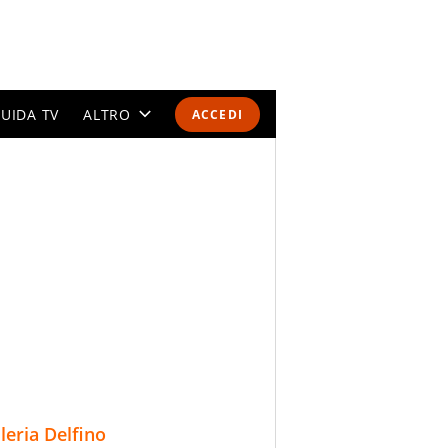
UIDA TV
ALTRO
ACCEDI
CALENDARI E CLASSIFICHE
ALTRI SPORT
MONDIALI 2026
OLIMPIADI
GOSSIP
LIFESTYLE
lleria Delfino