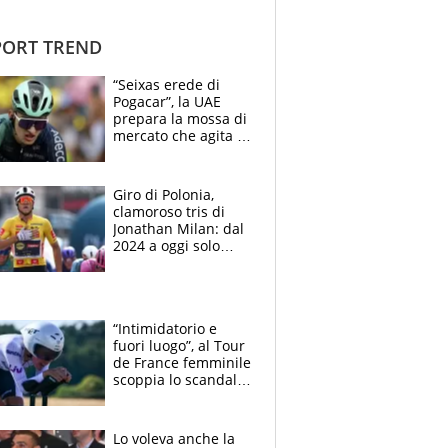
ORT TREND
“Seixas erede di
Pogacar”, la UAE
prepara la mossa di
mercato che agita la
Francia. Ciccone,
che beffa alla Vuelta
a Burgos
Giro di Polonia,
clamoroso tris di
Jonathan Milan: dal
2024 a oggi solo
Pogacar ha vinto più
di lui. Bene Romele
e Skerl
“Intimidatorio e
fuori luogo”, al Tour
de France femminile
scoppia lo scandalo:
un uomo controlla i
reggiseni delle
atlete
Lo voleva anche la