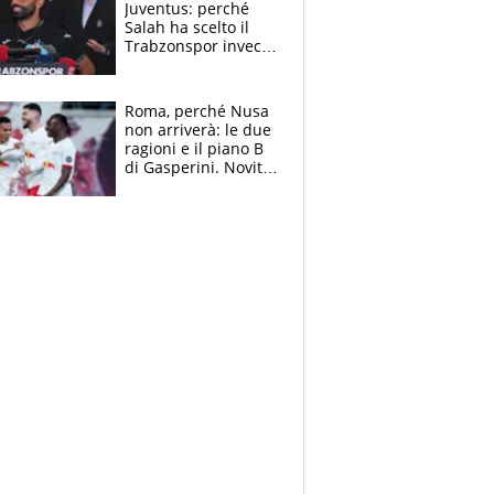
Juventus: perché
Salah ha scelto il
Trabzonspor invece
di un top club
Roma, perché Nusa
non arriverà: le due
ragioni e il piano B
di Gasperini. Novità
su Pellegrini e
Cacciamani