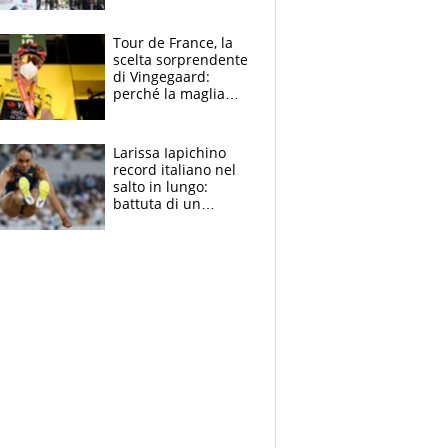
rito della Norvegia
di Haaland e
compagni
Tour de France, la
scelta sorprendente
di Vingegaard:
perché la maglia
gialla indossa la
mascherina, il
rischio da evitare
Larissa Iapichino
record italiano nel
salto in lungo:
battuta di un
centimetro mamma
Fiona May