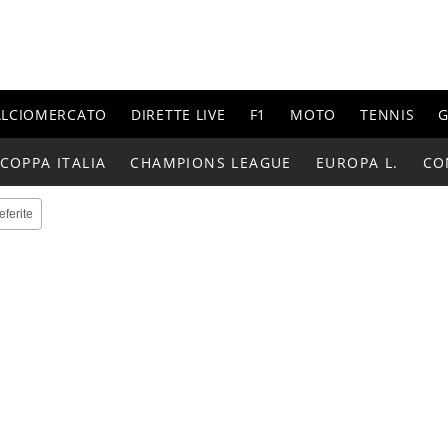
ALCIOMERCATO
DIRETTE LIVE
F1
MOTO
TENNIS
G
COPPA ITALIA
CHAMPIONS LEAGUE
EUROPA L.
CO
eferite