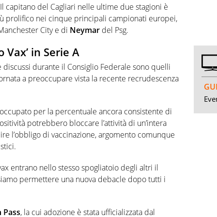
 Il capitano del Cagliari nelle ultime due stagioni è
 più prolifico nei cinque principali campionati europei,
Manchester City e di
Neymar
del Psg.
 Vax’ in Serie A
 e discussi durante il Consiglio Federale sono quelli
tornata a preoccupare vista la recente recrudescenza
GUI
Even
reoccupato per la percentuale ancora consistente di
positività potrebbero bloccare l’attività di un’intera
ilire l’obbligo di vaccinazione, argomento comunque
stici.
vax entrano nello stesso spogliatoio degli altri il
ossiamo permettere una nuova debacle dopo tutti i
 Pass
, la cui adozione è stata ufficializzata dal