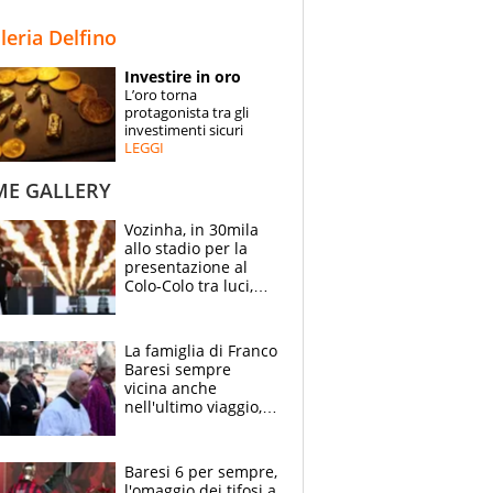
STORIE
lleria Delfino
SPECIALI
Investire in oro
L’oro torna
ESPERTI
protagonista tra gli
investimenti sicuri
LEGGI
CONTATTI
ME GALLERY
Vozinha, in 30mila
allo stadio per la
presentazione al
Colo-Colo tra luci,
spettacolo, elicotteri
e paracadutisti
La famiglia di Franco
Baresi sempre
vicina anche
nell'ultimo viaggio,
la moglie Maura, i
figli e i suoi cari
circondati
Baresi 6 per sempre,
dall'affetto dei tifosi
l'omaggio dei tifosi a