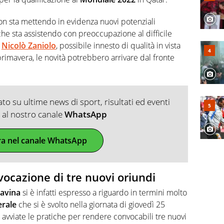
non sta mettendo in evidenza nuovi potenziali
 che sta assistendo con preoccupazione al difficile
a
Nicolò Zaniolo
, possibile innesto di qualità in vista
rimavera, le novità potrebbero arrivare dal fronte
o su ultime news di sport, risultati ed eventi
ti al nostro canale
WhatsApp
ra nel canale WhatsApp
nvocazione di tre nuovi oriundi
ravina
si è infatti espresso a riguardo in termini molto
erale
che si è svolto nella giornata di giovedì 25
avviate le pratiche per rendere convocabili tre nuovi