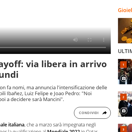
Gioie
ULTI
layoff: via libera in arrivo
iundi
non fa nomi, ma annuncia l'intensificazione delle
i Ibañez, Luiz Felipe e Joao Pedro: "Noi
poi a decidere sarà Mancini".
CONDIVIDI
ale italiana
, che a marzo sarà impegnata negli
 per la qualificazione al
Mondiale 2022
in Qatar.