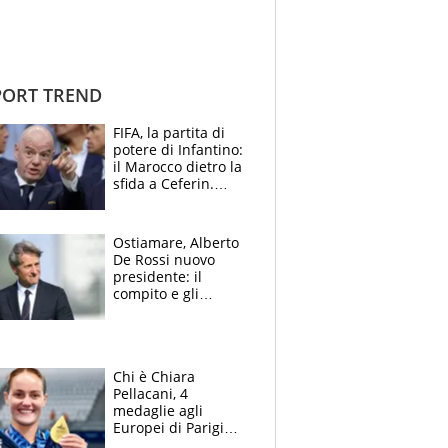
ORT TREND
FIFA, la partita di
potere di Infantino:
il Marocco dietro la
sfida a Ceferin.
Scontro sul
Mondiale a 64
squadre, l’ira di Figo
Ostiamare, Alberto
De Rossi nuovo
presidente: il
compito e gli
obiettivi ricevuti dal
figlio Daniele
Chi è Chiara
Pellacani, 4
medaglie agli
Europei di Parigi
2026, papà