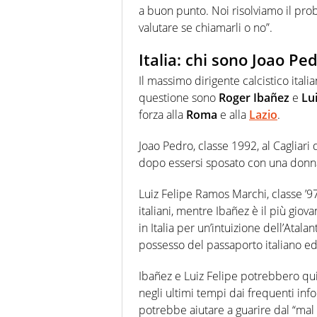
a buon punto. Noi risolviamo il pro
valutare se chiamarli o no”.
Italia: chi sono Joao Pe
Il massimo dirigente calcistico italia
questione sono
Roger Ibañez
e
Lui
forza alla
Roma
e alla
Lazio
.
Joao Pedro, classe 1992, al Cagliari 
dopo essersi sposato con una donn
Luiz Felipe Ramos Marchi, classe ’97,
italiani, mentre Ibañez è il più gio
in Italia per un’intuizione dell’Atal
possesso del passaporto italiano ed
Ibañez e Luiz Felipe potrebbero quin
negli ultimi tempi dai frequenti info
potrebbe aiutare a guarire dal “mal d