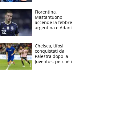
Giampaolo
giornalista, mamma
Fiorentina,
insegnante e il
Mastantuono
fratello calciatore
accende la febbre
argentina e Adani
impazzisce. Ma
Antognoni ‘rovina la
festa’ a Commisso
Chelsea, tifosi
conquistati da
Palestra dopo la
Juventus: perché i
fan dei Blues sono
pazzi dell’azzurro