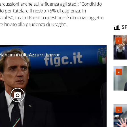
ercussioni anche sull’affluenza agli stadi: “Condivido
odo per tutelare il nostro 75% di capienza. In
 al 50, in altri Paesi la questione è di nuovo oggetto
 l’invito alla prudenza di Draghi”.
SP
Mancini in tilt, Azzurri horror