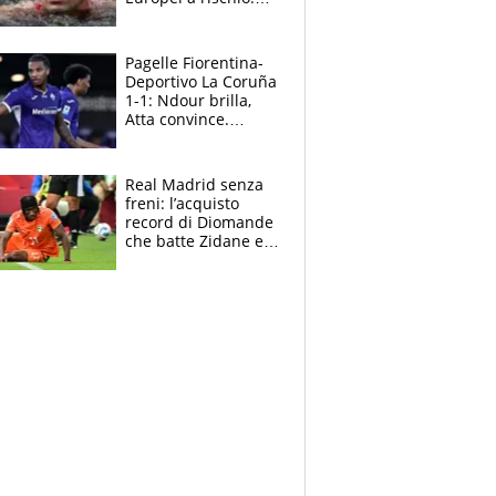
allenamenti fermi,
cosa succede
adesso
Pagelle Fiorentina-
Deportivo La Coruña
1-1: Ndour brilla,
Atta convince.
Pongracic rovina
tutto nel finale
Real Madrid senza
freni: l’acquisto
record di Diomande
che batte Zidane e
Ronaldo. Vinicius
rinnova: le cifre