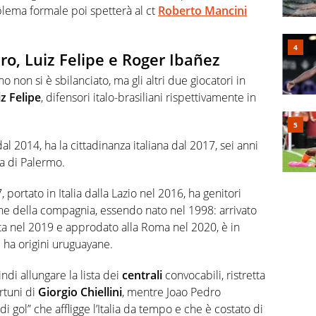
blema formale poi spetterà al ct
Roberto Mancini
dro, Luiz Felipe e Roger Ibañez
no non si è sbilanciato, ma gli altri due giocatori in
z Felipe
, difensori italo-brasiliani rispettivamente in
dal 2014, ha la cittadinanza italiana dal 2017, sei anni
a di Palermo.
 portato in Italia dalla Lazio nel 2016, ha genitori
vane della compagnia, essendo nato nel 1998: arrivato
anta nel 2019 e approdato alla Roma nel 2020, è in
 ha origini uruguayane.
di allungare la lista dei
centrali
convocabili, ristretta
rtuni di
Giorgio Chiellini
, mentre Joao Pedro
i gol” che affligge l’Italia da tempo e che è costato di