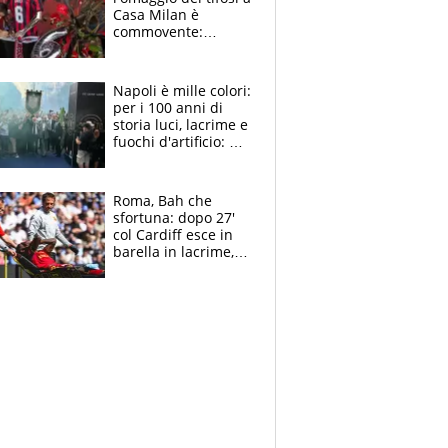
Casa Milan è
commovente:
maglie, bandiere,
sciarpe, lacrime e
bigliettini
Napoli è mille colori:
per i 100 anni di
storia luci, lacrime e
fuochi d'artificio: De
Laurentiis salta al
coro anti-Juve
Roma, Bah che
sfortuna: dopo 27'
col Cardiff esce in
barella in lacrime,
Dybala rigore da
schiaffi, i giallorossi
prendono 3 gol in
45'