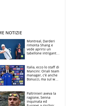
ME NOTIZIE
Montreal, Darderi
rimonta Shang e
vede aprirsi un
tabellone intrigante:
"Penso solo a
Borges, ma sono
felice del mio livello"
Italia, ecco lo staff di
Mancini: Oriali team
manager, c'è anche
Bonucci, ma sul web
infuria la polemica
Paltrinieri aveva la
ragione, Senna
inquinata ed
Europei a rischio: