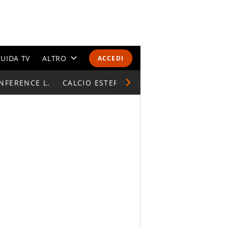
UIDA TV
ALTRO
ACCEDI
NFERENCE L.
CALENDARI E CLASSIFICHE
CALCIO ESTERO
SUPERCOPPA ITALIAN
ALTRI SPORT
MONDIALI 2026
OLIMPIADI
GOSSIP
LIFESTYLE