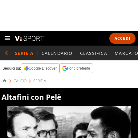
ACCEDI
SERIE A
CALENDARIO
CLASSIFICA
MARCATO
Seguici su:
Google Discover
Fonti preferite
CALCIO
SERIE A
Altafini con Pelè