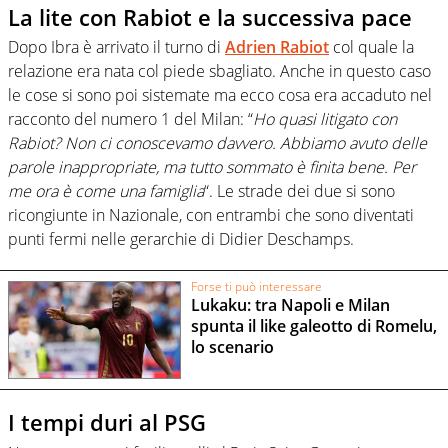
La lite con Rabiot e la successiva pace
Dopo Ibra è arrivato il turno di
Adrien Rabiot
col quale la
relazione era nata col piede sbagliato. Anche in questo caso
le cose si sono poi sistemate ma ecco cosa era accaduto nel
racconto del numero 1 del Milan: “
Ho quasi litigato con
Rabiot? Non ci conoscevamo davvero. Abbiamo avuto delle
parole inappropriate, ma tutto sommato è finita bene. Per
me ora è come una famiglia
“. Le strade dei due si sono
ricongiunte in Nazionale, con entrambi che sono diventati
punti fermi nelle gerarchie di Didier Deschamps.
Forse ti può interessare
Lukaku: tra Napoli e Milan
spunta il like galeotto di Romelu,
lo scenario
I tempi duri al PSG