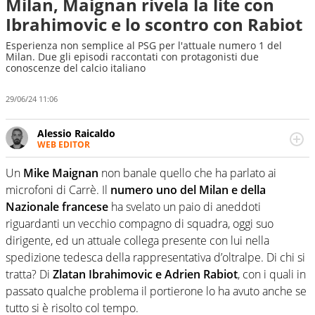
Milan, Maignan rivela la lite con
Ibrahimovic e lo scontro con Rabiot
Esperienza non semplice al PSG per l'attuale numero 1 del
Milan. Due gli episodi raccontati con protagonisti due
conoscenze del calcio italiano
29/06/24 11:06
Alessio Raicaldo
WEB EDITOR
Un figlio che si chiama Diego e la tesi di laurea sugli stadi
di proprietà in Italia. Il calcio quale filo conduttore
Un
Mike Maignan
non banale quello che ha parlato ai
irrinunciabile tra passione e professione. Per Virgilio
microfoni di Carrè. Il
numero uno del Milan e della
Sport indaga, approfondisce e scandaglia l'universo
Nazionale francese
ha svelato un paio di aneddoti
mondo dello sport per antonomasia
riguardanti un vecchio compagno di squadra, oggi suo
dirigente, ed un attuale collega presente con lui nella
spedizione tedesca della rappresentativa d’oltralpe. Di chi si
tratta? Di
Zlatan Ibrahimovic e Adrien Rabiot
, con i quali in
passato qualche problema il portierone lo ha avuto anche se
tutto si è risolto col tempo.