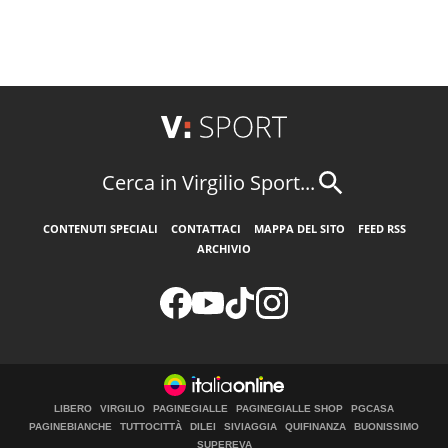
Cerca in Virgilio Sport...
CONTENUTI SPECIALI
CONTATTACI
MAPPA DEL SITO
FEED RSS
ARCHIVIO
LIBERO
VIRGILIO
PAGINEGIALLE
PAGINEGIALLE SHOP
PGCASA
PAGINEBIANCHE
TUTTOCITTÀ
DILEI
SIVIAGGIA
QUIFINANZA
BUONISSIMO
SUPEREVA