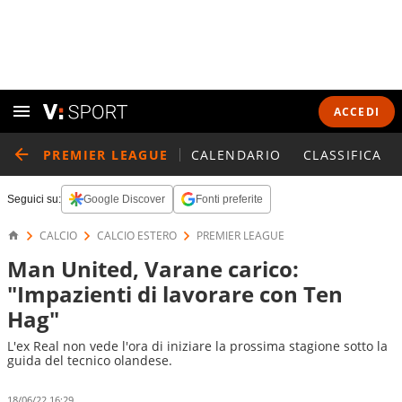
ACCEDI
PREMIER LEAGUE
CALENDARIO
CLASSIFICA
Seguici su:
Google Discover
Fonti preferite
CALCIO
CALCIO ESTERO
PREMIER LEAGUE
Man United, Varane carico:
"Impazienti di lavorare con Ten
Hag"
L'ex Real non vede l'ora di iniziare la prossima stagione sotto la
guida del tecnico olandese.
18/06/22 16:29