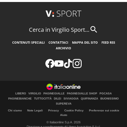
Cerca in Virgilio Sport...
CONTENUTI SPECIALI
CONTATTACI
MAPPA DEL SITO
FEED RSS
ARCHIVIO
LIBERO
VIRGILIO
PAGINEGIALLE
PAGINEGIALLE SHOP
PGCASA
PAGINEBIANCHE
TUTTOCITTÀ
DILEI
SIVIAGGIA
QUIFINANZA
BUONISSIMO
SUPEREVA
Chi siamo
Note Legali
Privacy
Cookie Policy
Preferenze sui cookie
Aiuto
© Italiaonline S.p.A. 2026
Direzione e coordinamento di Libero Acquisition S.á r.l.