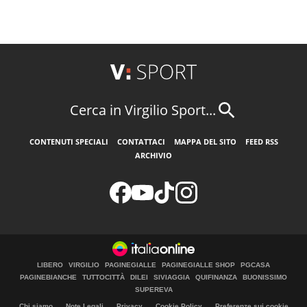
Cerca in Virgilio Sport...
CONTENUTI SPECIALI
CONTATTACI
MAPPA DEL SITO
FEED RSS
ARCHIVIO
LIBERO
VIRGILIO
PAGINEGIALLE
PAGINEGIALLE SHOP
PGCASA
PAGINEBIANCHE
TUTTOCITTÀ
DILEI
SIVIAGGIA
QUIFINANZA
BUONISSIMO
SUPEREVA
Chi siamo
Note Legali
Privacy
Cookie Policy
Preferenze sui cookie