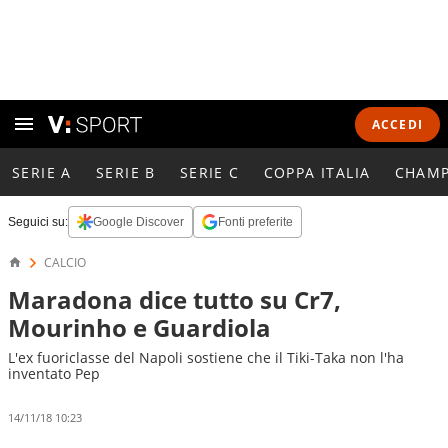
ACCEDI
SERIE A
SERIE B
SERIE C
COPPA ITALIA
CHAMP
Seguici su:
Google Discover
Fonti preferite
CALCIO
Maradona dice tutto su Cr7,
Mourinho e Guardiola
L'ex fuoriclasse del Napoli sostiene che il Tiki-Taka non l'ha
inventato Pep
14/11/18 10:23