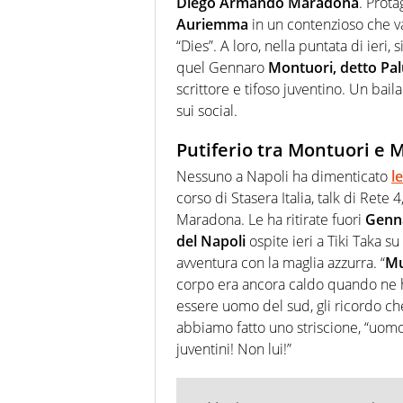
Diego Armando Maradona
. Prota
Auriemma
in un contenzioso che v
“Dies”. A loro, nella puntata di ieri, 
quel Gennaro
Montuori, detto Pa
scrittore e tifoso juventino. Un bail
sui social.
Putiferio tra Montuori e 
Nessuno a Napoli ha dimenticato
l
corso di Stasera Italia, talk di Rete
Maradona. Le ha ritirate fuori
Genna
del Napoli
ospite ieri a Tiki Taka su
avventura con la maglia azzurra. “
Mu
corpo era ancora caldo quando ne 
essere uomo del sud, gli ricordo che 
abbiamo fatto uno striscione, “uomo 
juventini! Non lui!”