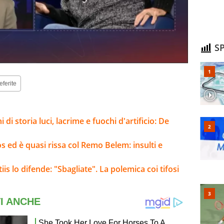
SP
eferite
i di storia luci, lacrime e fuochi d'artificio: De
 ed è quasi rissa col Remo Belem: insulti e
is lo difende: "Sbagliate". La polemica coi tifosi