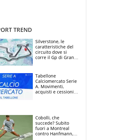
ORT TREND
Silverstone, le
caratteristiche del
circuito dove si
corre il Gp di Gran
Bretagna del
Motomondiale
Tabellone
Calciomercato Serie
A. Movimenti,
acquisti e cessioni:
estate 2026-27
Cobolli, che
succede? Subito
fuori a Montreal
contro Hanfmann,
per Flavio è tutta