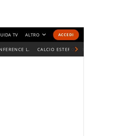
UIDA TV
ALTRO
ACCEDI
NFERENCE L.
CALENDARI E CLASSIFICHE
CALCIO ESTERO
SUPERCOPPA ITALIAN
ALTRI SPORT
MONDIALI 2026
OLIMPIADI
GOSSIP
LIFESTYLE