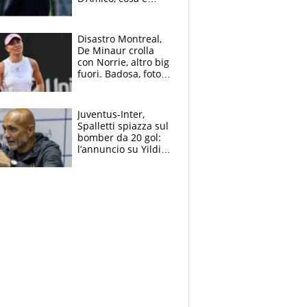
successo dopo il flop
per Nusa
Disastro Montreal,
De Minaur crolla
con Norrie, altro big
fuori. Badosa, foto
dall'ospedale e fan
preoccupati
Juventus-Inter,
Spalletti spiazza sul
bomber da 20 gol:
l’annuncio su Yildiz
e la risposta su
Bastoni