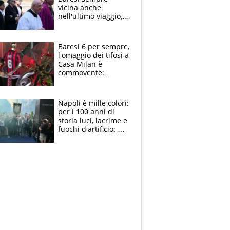
vicina anche
nell'ultimo viaggio,
la moglie Maura, i
figli e i suoi cari
circondati
Baresi 6 per sempre,
dall'affetto dei tifosi
l'omaggio dei tifosi a
Casa Milan è
commovente:
maglie, bandiere,
sciarpe, lacrime e
bigliettini
Napoli è mille colori:
per i 100 anni di
storia luci, lacrime e
fuochi d'artificio: De
Laurentiis salta al
coro anti-Juve