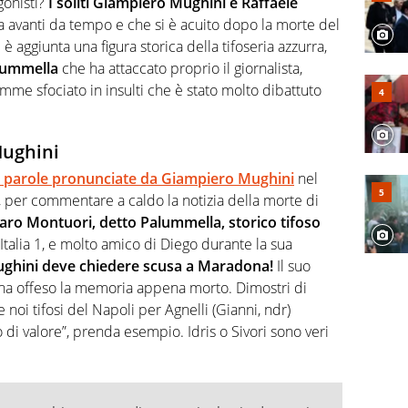
gonisti?
I soliti Giampiero Mughini e Raffaele
a avanti da tempo e che si è acuito dopo la morte del
si è aggiunta una figura storica della tifoseria azzurra,
lummella
che ha attaccato proprio il giornalista,
amme sfociato in insulti che è stato molto dibattuto
Mughini
e parole pronunciate da Giampiero Mughini
nel
 4, per commentare a caldo la notizia della morte di
ro Montuori, detto Palummella, storico tifoso
 Italia 1, e molto amico di Diego durante la sua
ghini deve chiedere scusa a Maradona!
Il suo
ha offeso la memoria appena morto. Dimostri di
noi tifosi del Napoli per Agnelli (Gianni, ndr)
di valore”, prenda esempio. Idris o Sivori sono veri