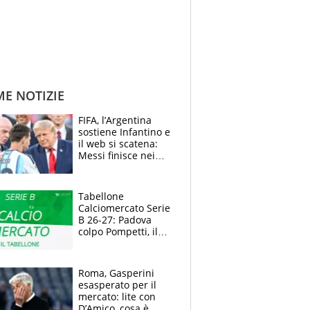
ME NOTIZIE
FIFA, l’Argentina
sostiene Infantino e
il web si scatena:
Messi finisce nei
meme, la Seleccion
travolta dalle
polemiche
Tabellone
Calciomercato Serie
B 26-27: Padova
colpo Pompetti, il
Sudtirol annuncia
Bjarkason
Roma, Gasperini
esasperato per il
mercato: lite con
D’Amico, cosa è