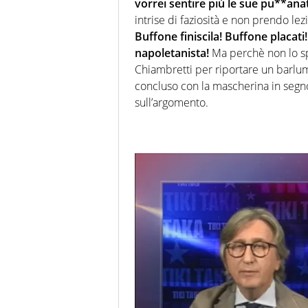
vorrei sentire più le sue pu**ana
intrise di faziosità e non prendo lez
Buffone finiscila! Buffone placati
napoletanista!
Ma perchè non lo spe
Chiambretti per riportare un barlum
concluso con la mascherina in segno
sull’argomento.