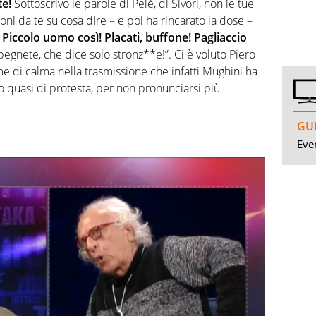
te!
Sottoscrivo le parole di Pelè, di Sivori, non le tue
ioni da te su cosa dire – e poi ha rincarato la dose –
! Piccolo uomo così! Placati, buffone! Pagliaccio
gnete, che dice solo stronz**e!”. Ci è voluto Piero
e di calma nella trasmissione che infatti Mughini ha
 quasi di protesta, per non pronunciarsi più
GUI
Even