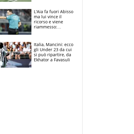
colpa della tosse
L'Aia fa fuori Abisso
ma lui vince il
ricorso e viene
riammesso:
continua momento
nero per gli arbitri
Italia, Mancini: ecco
gli Under 23 da cui
si può ripartire, da
Ekhator a Favasuli