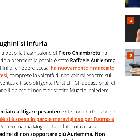
ghini si infuria
ì a poco, la trasmissione di
Piero Chiambretti
ha
do a prendere la parola è stato
Raffaele Auriemma
hini di chiedere scusa,
ha nuovamente rinfacciato
tesi
, comprese la volontà di non volersi esporre sul
entus e il suo dirigente Paratici. “Gli appassionati di
nno il dolore di non aver sentito Mughini chiedere
ciato a litigare pesantemente
con una tensione e
lé si é speso in parole meravigliose per l’uomo e
o Auriemma ma Mughini ha urlato tutto il suo
radirei di non sopportare più Auriemma. Non