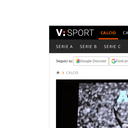
CALCIO
C
SERIE A
SERIE B
SERIE C
Seguici su:
Google Discover
Fonti pr
CALCIO