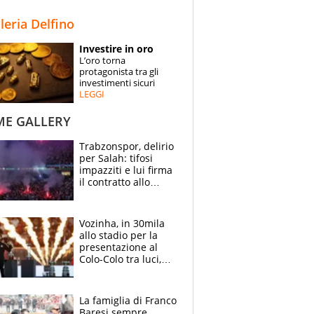
STORIE
lleria Delfino
SPECIALI
Investire in oro
L’oro torna
ESPERTI
protagonista tra gli
investimenti sicuri
LEGGI
CONTATTI
ME GALLERY
Trabzonspor, delirio
per Salah: tifosi
impazziti e lui firma
il contratto allo
stadio
Vozinha, in 30mila
allo stadio per la
presentazione al
Colo-Colo tra luci,
spettacolo, elicotteri
e paracadutisti
La famiglia di Franco
Baresi sempre