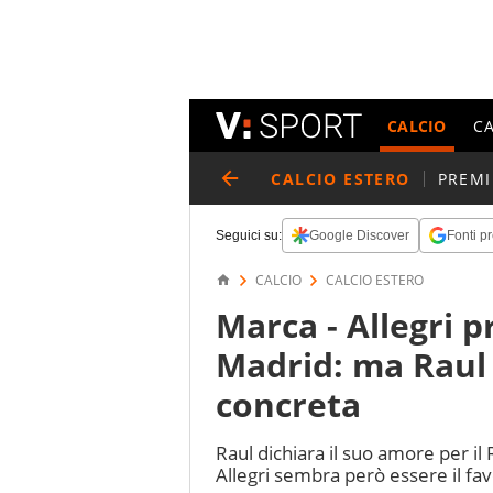
CALCIO
C
CALCIO ESTERO
PREMI
Seguici su:
Google Discover
Fonti pr
CALCIO
CALCIO ESTERO
Marca - Allegri p
Madrid: ma Raul
concreta
Raul dichiara il suo amore per il
Allegri sembra però essere il fa