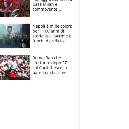
Casa Milan è
commovente:
maglie, bandiere,
sciarpe, lacrime e
bigliettini
Napoli è mille colori:
per i 100 anni di
storia luci, lacrime e
fuochi d'artificio: De
Laurentiis salta al
coro anti-Juve
Roma, Bah che
sfortuna: dopo 27'
col Cardiff esce in
barella in lacrime,
Dybala rigore da
schiaffi, i giallorossi
prendono 3 gol in
45'