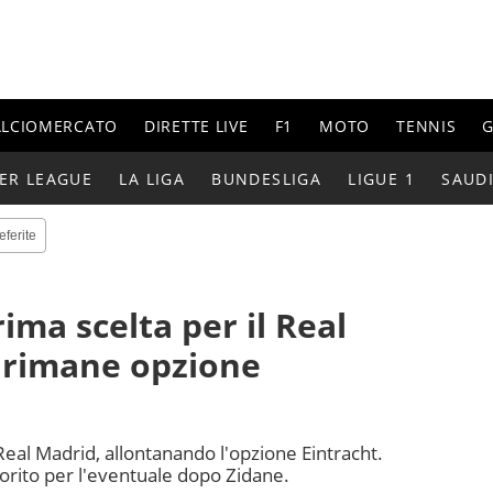
ALCIOMERCATO
DIRETTE LIVE
F1
MOTO
TENNIS
G
ER LEAGUE
LA LIGA
BUNDESLIGA
LIGUE 1
SAUD
eferite
rima scelta per il Real
 rimane opzione
 Real Madrid, allontanando l'opzione Eintracht.
vorito per l'eventuale dopo Zidane.