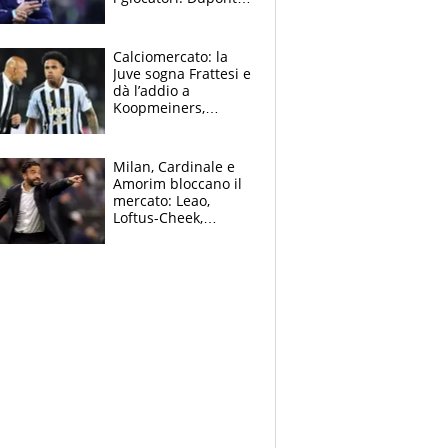
(il più pagato al
mondo) guadagna
solo 1,4 milioni
Calciomercato: la
all'anno
Juve sogna Frattesi e
dà l’addio a
Koopmeiners,
Romero si allontana
dall’Inter, Fiorentina
scatenata
Milan, Cardinale e
Amorim bloccano il
mercato: Leao,
Loftus-Cheek,
Estupinian e
Gimenez in bilico,
Soulè e Osorio nel
mirino