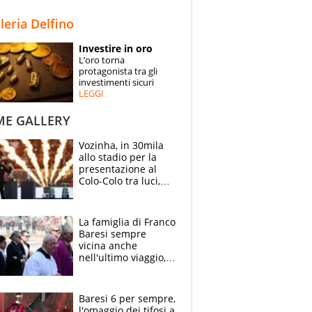
STORIE
lleria Delfino
SPECIALI
Investire in oro
L’oro torna
ESPERTI
protagonista tra gli
investimenti sicuri
LEGGI
CONTATTI
ME GALLERY
Vozinha, in 30mila
allo stadio per la
presentazione al
Colo-Colo tra luci,
spettacolo, elicotteri
e paracadutisti
La famiglia di Franco
Baresi sempre
vicina anche
nell'ultimo viaggio,
la moglie Maura, i
figli e i suoi cari
circondati
Baresi 6 per sempre,
dall'affetto dei tifosi
l'omaggio dei tifosi a