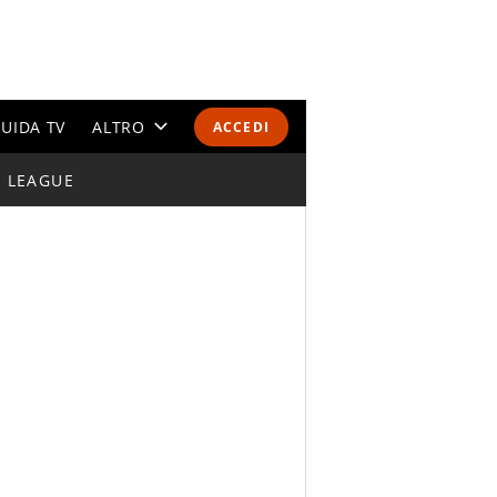
UIDA TV
ALTRO
ACCEDI
I LEAGUE
CALENDARI E CLASSIFICHE
ALTRI SPORT
MONDIALI 2026
OLIMPIADI
GOSSIP
LIFESTYLE