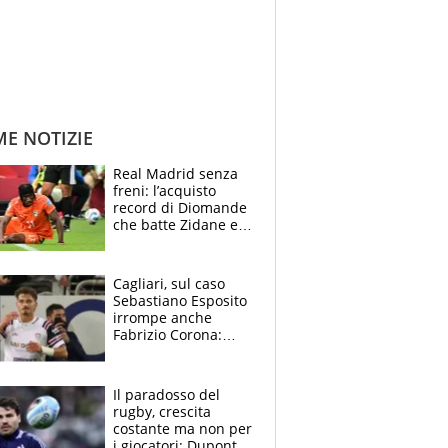
ME NOTIZIE
Real Madrid senza
freni: l’acquisto
record di Diomande
che batte Zidane e
Ronaldo. Vinicius
rinnova: le cifre
Cagliari, sul caso
Sebastiano Esposito
irrompe anche
Fabrizio Corona:
“Ecco cosa è
successo, ho le
prove”
Il paradosso del
rugby, crescita
costante ma non per
i giocatori: Dupont