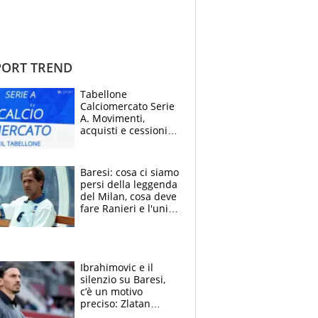
ORT TREND
Tabellone
Calciomercato Serie
A. Movimenti,
acquisti e cessioni:
estate 2026-27
Baresi: cosa ci siamo
persi della leggenda
del Milan, cosa deve
fare Ranieri e l'unico
neo di una carriera
immacolata
Ibrahimovic e il
silenzio su Baresi,
c’è un motivo
preciso: Zlatan
segnato dalla