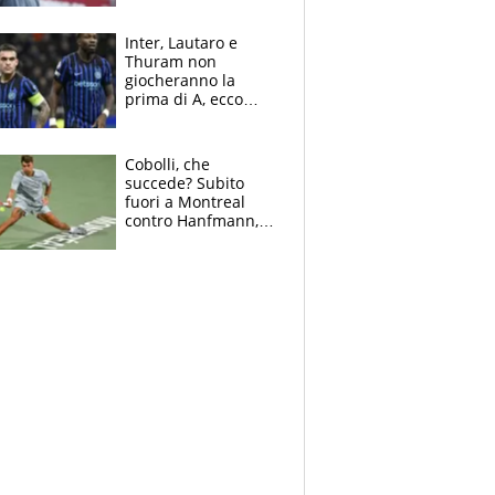
tragedia del fratello
e dalla morte di
Inter, Lautaro e
Raiola
Thuram non
giocheranno la
prima di A, ecco
perchè. Tutto sulle
spalle di Pio
Esposito ma la
Cobolli, che
garanzia è Stankovic
succede? Subito
fuori a Montreal
contro Hanfmann,
per Flavio è tutta
colpa della tosse