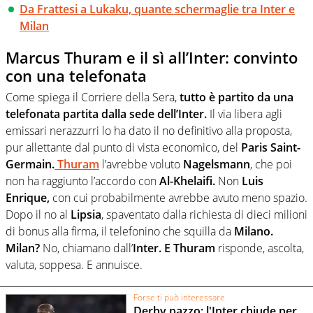
Da Frattesi a Lukaku, quante schermaglie tra Inter e
Milan
Marcus Thuram e il sì all’Inter: convinto
con una telefonata
Come spiega il Corriere della Sera,
tutto è partito da una
telefonata partita dalla sede dell’Inter.
Il via libera agli
emissari nerazzurri lo ha dato il no definitivo alla proposta,
pur allettante dal punto di vista economico, del
Paris Saint-
Germain.
Thuram
l’avrebbe voluto
Nagelsmann
, che poi
non ha raggiunto l’accordo con
Al-Khelaifi.
Non
Luis
Enrique,
con cui probabilmente avrebbe avuto meno spazio.
Dopo il no al
Lipsia
, spaventato dalla richiesta di dieci milioni
di bonus alla firma, il telefonino che squilla da
Milano.
Milan?
No, chiamano dall’
Inter. E Thuram
risponde, ascolta,
valuta, soppesa. E annuisce.
Forse ti può interessare
Derby pazzo: l'Inter chiude per