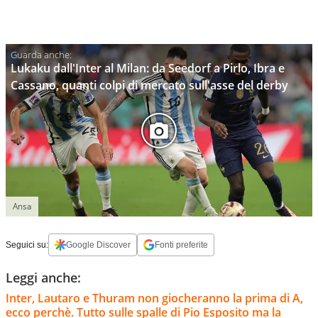
Lukaku dall'Inter al Milan: da Seedorf a Pirlo, Ibra e
Cassano, quanti colpi di mercato sull'asse del derby
Ansa
Seguici su:
Google Discover
Fonti preferite
Leggi anche:
Inter, Lautaro e Thuram non giocheranno la prima di A,
ecco perchè. Tutto sulle spalle di Pio Esposito ma la