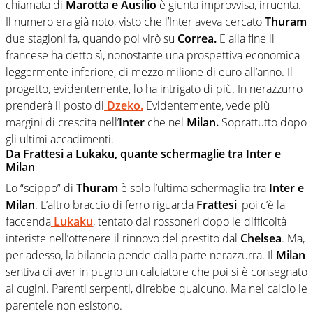
chiamata di
Marotta e Ausilio
è giunta improvvisa, irruenta.
Il numero era già noto, visto che l’Inter aveva cercato
Thuram
due stagioni fa, quando poi virò su
Correa.
E alla fine il
francese ha detto sì, nonostante una prospettiva economica
leggermente inferiore, di mezzo milione di euro all’anno. Il
progetto, evidentemente, lo ha intrigato di più. In nerazzurro
prenderà il posto di
Dzeko.
Evidentemente, vede più
margini di crescita nell’
Inter
che nel
Milan.
Soprattutto dopo
gli ultimi accadimenti.
Da Frattesi a Lukaku, quante schermaglie tra Inter e
Milan
Lo “scippo” di
Thuram
è solo l’ultima schermaglia tra
Inter e
Milan
. L’altro braccio di ferro riguarda
Frattesi
, poi c’è la
faccenda
Lukaku
, tentato dai rossoneri dopo le difficoltà
interiste nell’ottenere il rinnovo del prestito dal
Chelsea
. Ma,
per adesso, la bilancia pende dalla parte nerazzurra. Il
Milan
sentiva di aver in pugno un calciatore che poi si è consegnato
ai cugini. Parenti serpenti, direbbe qualcuno. Ma nel calcio le
parentele non esistono.