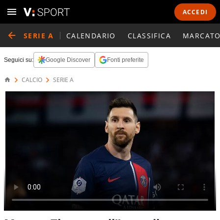
ACCEDI
SERIE A
CALENDARIO
CLASSIFICA
MARCATO
Seguici su:
Google Discover
Fonti preferite
CALCIO
SERIE A