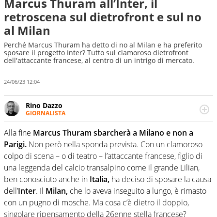
Marcus Thuram all’Inter, il
retroscena sul dietrofront e sul no
al Milan
Perché Marcus Thuram ha detto di no al Milan e ha preferito
sposare il progetto Inter? Tutto sul clamoroso dietrofront
dell'attaccante francese, al centro di un intrigo di mercato.
24/06/23 12:04
Rino Dazzo
GIORNALISTA
Se mai ci fosse modo di traslare il glossario del calcio in
una nicchia di esperti, lui ne farebbe parte. Non si perde
Alla fine
Marcus Thuram sbarcherà a Milano e non a
una svista arbitrale né gli umori social del mondo delle
Parigi.
Non però nella sponda prevista. Con un clamoroso
curve
colpo di scena – o di teatro – l’attaccante francese, figlio di
una leggenda del calcio transalpino come il grande Lilian,
ben conosciuto anche in
Italia,
ha deciso di sposare la causa
dell’
Inter
. Il
Milan,
che lo aveva inseguito a lungo, è rimasto
con un pugno di mosche. Ma cosa c’è dietro il doppio,
singolare ripensamento della 26enne stella francese?