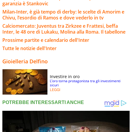
garanzia è Stankovic
Milan-Inter, è già tempo di derby: le scelte di Amorim e
Chivu, l’esordio di Ramos e dove vederlo in tv
Calciomercato: Juventus tra Zirkzee e Frattesi, beffa
Inter, le 48 ore di Lukaku, Molina alla Roma. Il tabellone
Prossime partite e calendario dell'Inter
Tutte le notizie dell'Inter
Gioielleria Delfino
Investire in oro
L’oro torna protagonista tra gli investimenti
sicuri
LEGGI