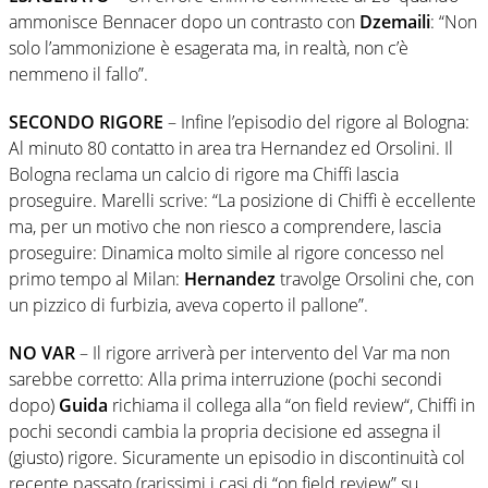
ammonisce Bennacer dopo un contrasto con
Dzemaili
: “Non
solo l’ammonizione è esagerata ma, in realtà, non c’è
nemmeno il fallo”.
SECONDO RIGORE
– Infine l’episodio del rigore al Bologna:
Al minuto 80 contatto in area tra Hernandez ed Orsolini. Il
Bologna reclama un calcio di rigore ma Chiffi lascia
proseguire. Marelli scrive: “La posizione di Chiffi è eccellente
ma, per un motivo che non riesco a comprendere, lascia
proseguire: Dinamica molto simile al rigore concesso nel
primo tempo al Milan:
Hernandez
travolge Orsolini che, con
un pizzico di furbizia, aveva coperto il pallone”.
NO VAR
– Il rigore arriverà per intervento del Var ma non
sarebbe corretto: Alla prima interruzione (pochi secondi
dopo)
Guida
richiama il collega alla “on field review“, Chiffi in
pochi secondi cambia la propria decisione ed assegna il
(giusto) rigore. Sicuramente un episodio in discontinuità col
recente passato (rarissimi i casi di “on field review” su