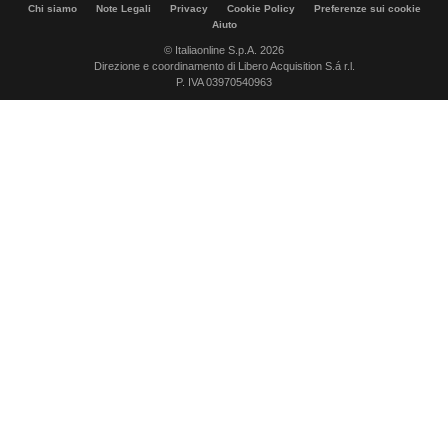
Chi siamo
Note Legali
Privacy
Cookie Policy
Preferenze sui cookie
Aiuto
© Italiaonline S.p.A. 2026
Direzione e coordinamento di Libero Acquisition S.á r.l.
P. IVA 03970540963