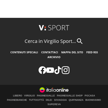
Cerca in Virgilio Sport...
CONTENUTI SPECIALI
CONTATTACI
MAPPA DEL SITO
FEED RSS
ARCHIVIO
LIBERO
VIRGILIO
PAGINEGIALLE
PAGINEGIALLE SHOP
PGCASA
PAGINEBIANCHE
TUTTOCITTÀ
DILEI
SIVIAGGIA
QUIFINANZA
BUONISSIMO
SUPEREVA