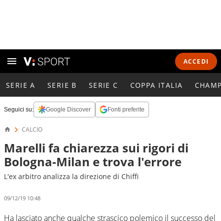
ACCEDI
SERIE A
SERIE B
SERIE C
COPPA ITALIA
CHAMP
Seguici su:
Google Discover
Fonti preferite
CALCIO
Marelli fa chiarezza sui rigori di
Bologna-Milan e trova l'errore
L'ex arbitro analizza la direzione di Chiffi
09/12/19 10:48
Ha lasciato anche qualche strascico polemico il successo del