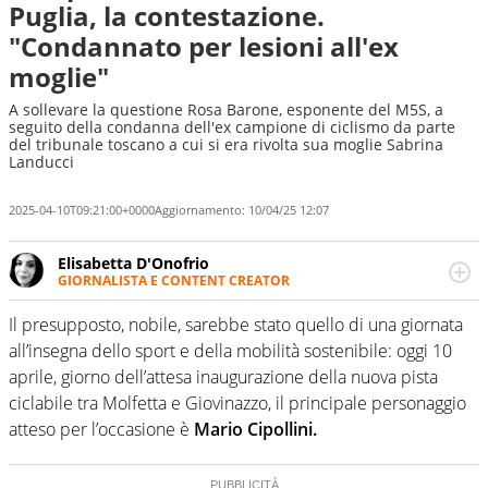
Puglia, la contestazione.
"Condannato per lesioni all'ex
moglie"
A sollevare la questione Rosa Barone, esponente del M5S, a
seguito della condanna dell'ex campione di ciclismo da parte
del tribunale toscano a cui si era rivolta sua moglie Sabrina
Landucci
2025-04-10T09:21:00+0000
Aggiornamento:
10/04/25 12:07
Elisabetta D'Onofrio
GIORNALISTA E CONTENT CREATOR
Giornalista professionista dal 2007, scrive per curiosità
personale e necessità: soprattutto di calcio, di sport e dei
Il presupposto, nobile, sarebbe stato quello di una giornata
suoi protagonisti, concedendosi innocenti evasioni
all’insegna dello sport e della mobilità sostenibile: oggi 10
nell'ambito della creazione di format. Un tempo ala
aprile, giorno dell’attesa inaugurazione della nuova pista
destra, oggi si sente a suo agio nel ruolo di libero. Cura
ciclabile tra Molfetta e Giovinazzo, il principale personaggio
una classifica riservata dei migliori 5 calciatori di sempre.
atteso per l’occasione è
Mario Cipollini.