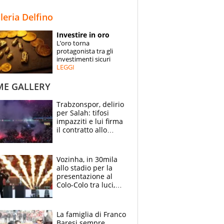
STORIE
lleria Delfino
SPECIALI
Investire in oro
L’oro torna
ESPERTI
protagonista tra gli
investimenti sicuri
LEGGI
CONTATTI
ME GALLERY
Trabzonspor, delirio
per Salah: tifosi
impazziti e lui firma
il contratto allo
stadio
Vozinha, in 30mila
allo stadio per la
presentazione al
Colo-Colo tra luci,
spettacolo, elicotteri
e paracadutisti
La famiglia di Franco
Baresi sempre