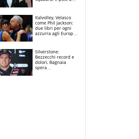
figlio di Amadeus e
Sanremo sullo
sfondo
Italvolley, Velasco
come Phil Jackson:
due libri per ogni
azzurra agli Europei.
Quello per Sylla è
“geniale”
Silverstone:
Bezzecchi record e
dolori, Bagnaia
spera
nell'antidolorifico,
Marquez si tira fuori
e vota Aprilia