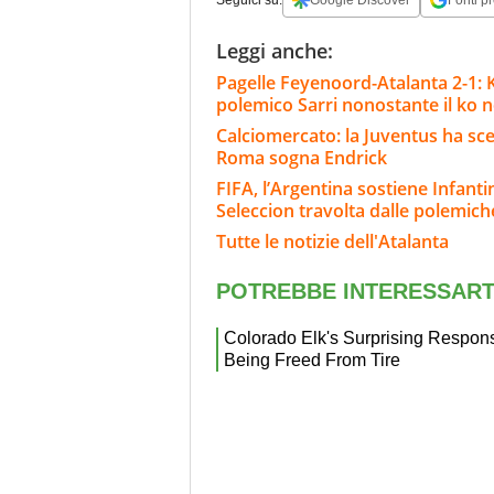
Seguici su:
Google Discover
Fonti pr
Leggi anche:
Pagelle Feyenoord-Atalanta 2-1: Kr
polemico Sarri nonostante il ko ne
Calciomercato: la Juventus ha scel
Roma sogna Endrick
FIFA, l’Argentina sostiene Infanti
Seleccion travolta dalle polemich
Tutte le notizie dell'Atalanta