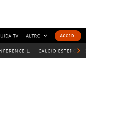
UIDA TV
ALTRO
ACCEDI
NFERENCE L.
CALENDARI E CLASSIFICHE
CALCIO ESTERO
SUPERCOPPA ITALIAN
ALTRI SPORT
MONDIALI 2026
OLIMPIADI
GOSSIP
LIFESTYLE