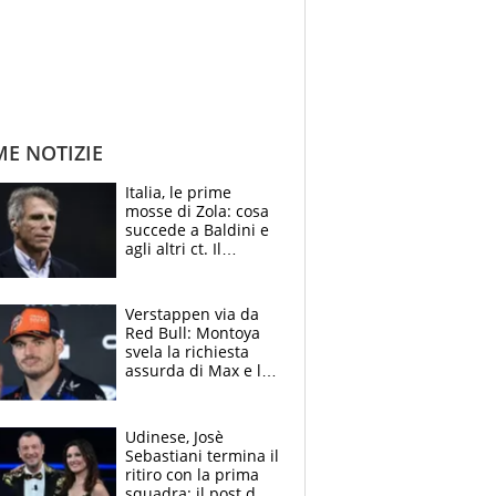
ME NOTIZIE
Italia, le prime
mosse di Zola: cosa
succede a Baldini e
agli altri ct. Il
Borussia tenta un
altro sgarbo agli
azzurri
Verstappen via da
Red Bull: Montoya
svela la richiesta
assurda di Max e lo
avverte: “Sicuro
Mercedes e
McLaren siano
Udinese, Josè
meglio?”
Sebastiani termina il
ritiro con la prima
squadra: il post del