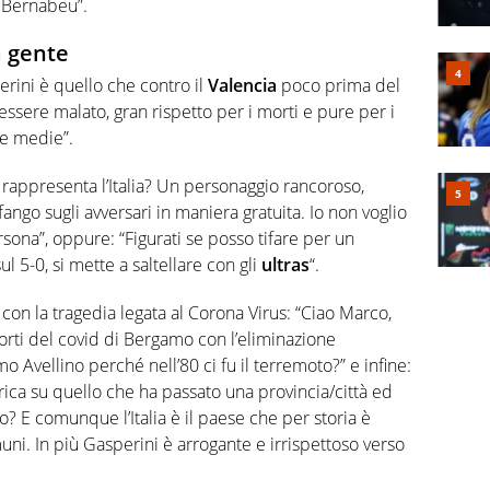
l Bernabeu”.
a gente
erini è quello che contro il
Valencia
poco prima del
ssere malato, gran rispetto per i morti e pure per i
ole medie”.
 rappresenta l’Italia? Un personaggio rancoroso,
ango sugli avversari in maniera gratuita. Io non voglio
ona”, oppure: “Figurati se posso tifare per un
ul 5-0, si mette a saltellare con gli
ultras
“.
on la tragedia legata al Corona Virus: “Ciao Marco,
orti del covid di Bergamo con l’eliminazione
amo Avellino perché nell’80 ci fu il terremoto?” e infine:
rica su quello che ha passato una provincia/città ed
? E comunque l’Italia è il paese che per storia è
ni. In più Gasperini è arrogante e irrispettoso verso