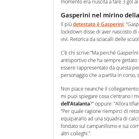
momento era riuscita a fare 3 gol a
Gasperini nel mirino dell
Il più
detestato è Gasperini
: “Gasp
lockdown disse di aver nascosto di e
vivi. Retorica da sciacalli delle scu
C’è chi scrive:”Ma perché Gasperìni
antisportivo che ha sempre gettato f
essere rappresentato da questa pers
personaggio che a partita in corso, s
Non piace neanche il collegamento c
mi puoi spiegare cosa c’entrano i m
dell’Atalanta
?” oppure: “Allora tifi
“Per quale ragione riempirci di reto
equipararlo ad una squadra di calcio
fondato sul campanilismo e sui comu
altri colleghi.”.