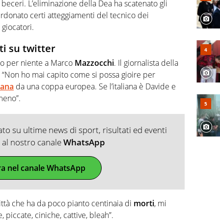
beceri. L’eliminazione della Dea ha scatenato gli
perdonato certi atteggiamenti del tecnico dei
giocatori.
i su twitter
to per niente a Marco
Mazzocchi
. Il giornalista della
o: “Non ho mai capito come si possa gioire per
iana
da una coppa europea. Se l’italiana è Davide e
 meno”.
o su ultime news di sport, risultati ed eventi
ti al nostro canale
WhatsApp
ra nel canale WhatsApp
ittà che ha da poco pianto centinaia di
morti
, mi
 piccate, ciniche, cattive, bleah”.