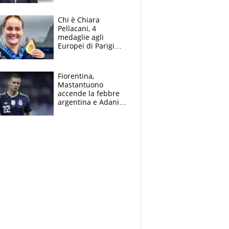
figlio Daniele
Chi è Chiara
Pellacani, 4
medaglie agli
Europei di Parigi
2026, papà
Giampaolo
giornalista, mamma
Fiorentina,
insegnante e il
Mastantuono
fratello calciatore
accende la febbre
argentina e Adani
impazzisce. Ma
Antognoni ‘rovina la
festa’ a Commisso