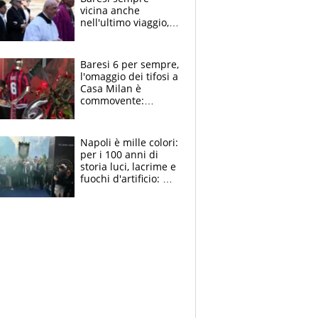
vicina anche
nell'ultimo viaggio,
la moglie Maura, i
figli e i suoi cari
circondati
Baresi 6 per sempre,
dall'affetto dei tifosi
l'omaggio dei tifosi a
Casa Milan è
commovente:
maglie, bandiere,
sciarpe, lacrime e
bigliettini
Napoli è mille colori:
per i 100 anni di
storia luci, lacrime e
fuochi d'artificio: De
Laurentiis salta al
coro anti-Juve