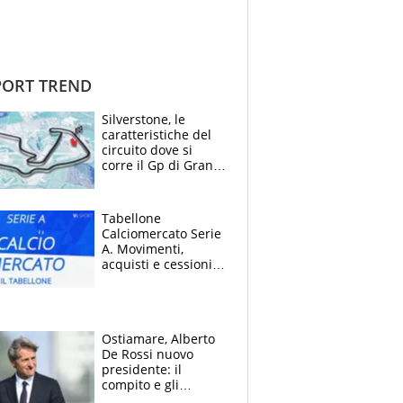
ORT TREND
Silverstone, le
caratteristiche del
circuito dove si
corre il Gp di Gran
Bretagna del
Motomondiale
Tabellone
Calciomercato Serie
A. Movimenti,
acquisti e cessioni:
estate 2026-27
Ostiamare, Alberto
De Rossi nuovo
presidente: il
compito e gli
obiettivi ricevuti dal