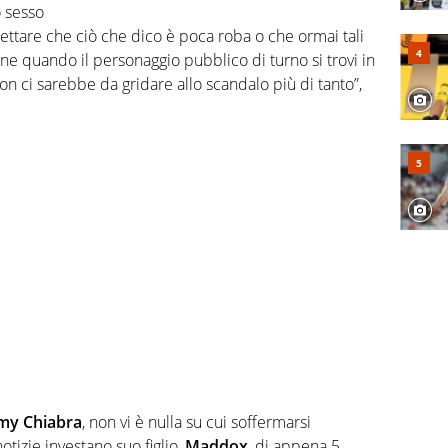
o sesso
ettare che ciò che dico è poca roba o che ormai tali
e quando il personaggio pubblico di turno si trovi in
non ci sarebbe da gridare allo scandalo più di tanto”,
y Chiabra
, non vi è nulla su cui soffermarsi
izie investano suo figlio,
Maddox
, di appena 5