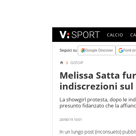
CALCIO
C
Seguici su:
Google Discover
Fonti pr
GOSSIP
Melissa Satta fu
indiscrezioni s
La showgirl protesta, dopo le ind
presunto fidanzato che la affian
20/06/19 10:01
In un lungo post (inconsueto) pubbl