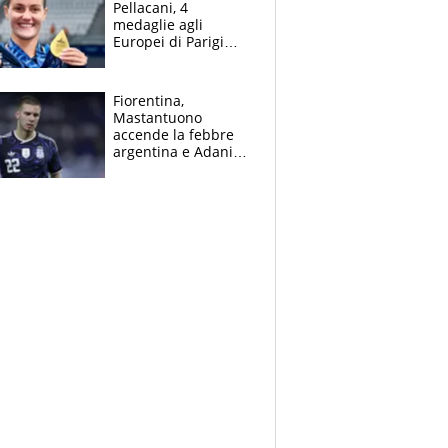
Pellacani, 4
medaglie agli
Europei di Parigi
2026, papà
Giampaolo
giornalista, mamma
Fiorentina,
insegnante e il
Mastantuono
fratello calciatore
accende la febbre
argentina e Adani
impazzisce. Ma
Antognoni ‘rovina la
festa’ a Commisso