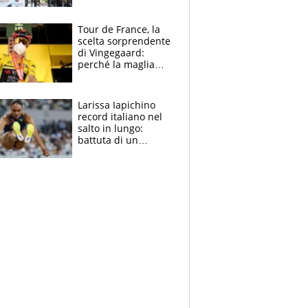
rito della Norvegia
di Haaland e
compagni
Tour de France, la
scelta sorprendente
di Vingegaard:
perché la maglia
gialla indossa la
mascherina, il
rischio da evitare
Larissa Iapichino
record italiano nel
salto in lungo:
battuta di un
centimetro mamma
Fiona May