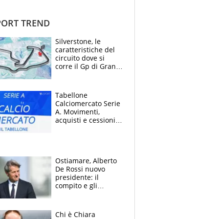
ORT TREND
Silverstone, le
caratteristiche del
circuito dove si
corre il Gp di Gran
Bretagna del
Motomondiale
Tabellone
Calciomercato Serie
A. Movimenti,
acquisti e cessioni:
estate 2026-27
Ostiamare, Alberto
De Rossi nuovo
presidente: il
compito e gli
obiettivi ricevuti dal
figlio Daniele
Chi è Chiara