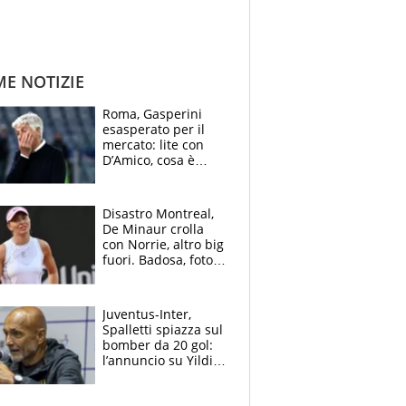
ME NOTIZIE
Roma, Gasperini
esasperato per il
mercato: lite con
D’Amico, cosa è
successo dopo il flop
per Nusa
Disastro Montreal,
De Minaur crolla
con Norrie, altro big
fuori. Badosa, foto
dall'ospedale e fan
preoccupati
Juventus-Inter,
Spalletti spiazza sul
bomber da 20 gol:
l’annuncio su Yildiz
e la risposta su
Bastoni