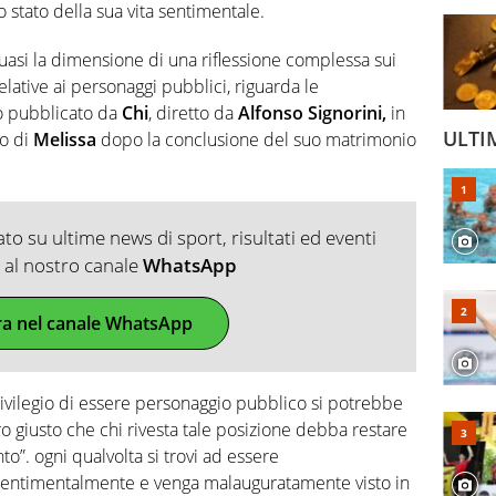
lo stato della sua vita sentimentale.
asi la dimensione di una riflessione complessa sui
relative ai personaggi pubblici, riguarda le
to pubblicato da
Chi
, diretto da
Alfonso Signorini,
in
ULTI
o di
Melissa
dopo la conclusione del suo matrimonio
o su ultime news di sport, risultati ed eventi
ti al nostro canale
WhatsApp
ra nel canale WhatsApp
 privilegio di essere personaggio pubblico si potrebbe
o giusto che chi rivesta tale posizione debba restare
o”. ogni qualvolta si trovi ad essere
timentalmente e venga malauguratamente visto in