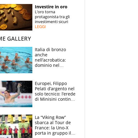
STORIE
Investire in oro
L’oro torna
SPECIALI
protagonista tra gli
investimenti sicuri
LEGGI
ESPERTI
ME GALLERY
CONTATTI
Italia di bronzo
anche
nell’acrobatica:
dominio nel
medagliere, ora
tocca a Ceccon, Curti
e compagni
Europei, Filippo
continuare
Pelati d’argento nel
solo tecnico: l’erede
di Minisini continua
a stupire, Los
Angeles è già nel
mirino
La “Viking Row”
sbarca al Tour de
France: la Uno-X
porta in gruppo il