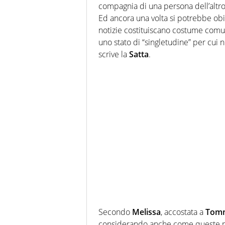
compagnia di una persona dell’altr
Ed ancora una volta si potrebbe obi
notizie costituiscano costume comun
uno stato di “singletudine” per cui 
scrive la
Satta
.
Secondo
Melissa
, accostata a
Tomm
considerando anche come queste not