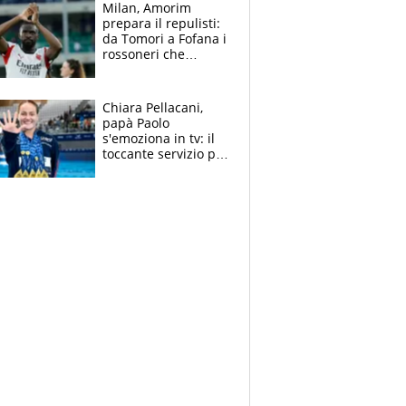
Milan, Amorim
prepara il repulisti:
da Tomori a Fofana i
rossoneri che
rischiano il “taglio”
Chiara Pellacani,
papà Paolo
s'emoziona in tv: il
toccante servizio per
il TG di LA7 dopo i 5
ori agli Europei