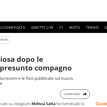
ALCIOMERCATO
DIRETTE LIVE
F1
MOTO
TENNIS
G
eferite
riosa dopo le
ul presunto compagno
iscrezioni e le foto pubblicate sul nuovo,
ca
CONDIVIDI
Gioie
icato su
Instagram
,
Melissa Satta
ha rivendicato la