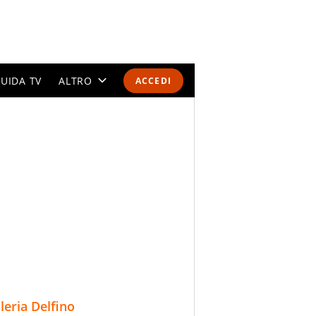
UIDA TV
ALTRO
ACCEDI
CALENDARI E CLASSIFICHE
ALTRI SPORT
MONDIALI 2026
OLIMPIADI
GOSSIP
LIFESTYLE
lleria Delfino