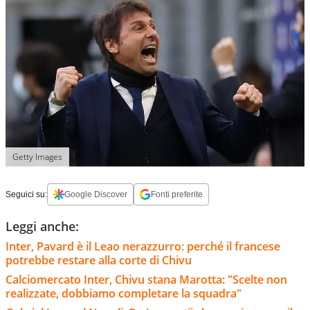
Getty Images
Seguici su:
Google Discover
Fonti preferite
Leggi anche:
Inter, Pavard è il Leao nerazzurro: perché il francese
potrebbe restare alla corte di Chivu
Calciomercato Inter, Chivu stana Marotta: "Scelte non
realizzate, dobbiamo completare la squadra"