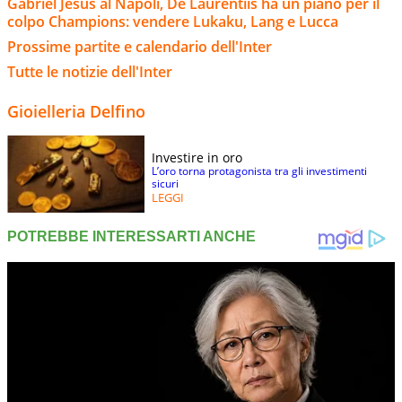
Gabriel Jesus al Napoli, De Laurentiis ha un piano per il
colpo Champions: vendere Lukaku, Lang e Lucca
Prossime partite e calendario dell'Inter
Tutte le notizie dell'Inter
Gioielleria Delfino
Investire in oro
L’oro torna protagonista tra gli investimenti
sicuri
LEGGI